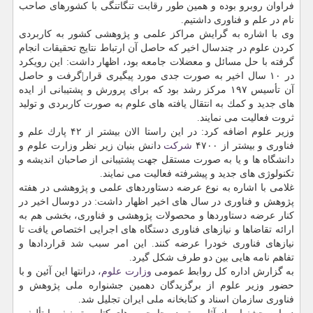
فراوان روبرو بوده و همین طور رقابت تنگاتنگی با كشورهای صاحب
نام در علم و فناوری داشتیم.
وی با اشاره به گرایش مراكز علمی و پژوهشی كشور به كاربردی
كردن علوم در چندسال اخیر كه حاصل آن ارتباط نتایج تحقیقات انجام
گرفته با حل مسائل و معضلات جامعه بود، اظهار داشت: این رویكرد
در ۱۰ سال اخیر به صورت جدی مورد پیگیری قرار|گرفت و حاصل
آن تأسیس ۱۹۷ مركز رشد بود كه برای پرورش و پشتیبانی از ایده
های جدید و كمك به انتقال یافته های علوم به صورت كاربردی و تولید
ثروت فعالیت می نمایند.
وزیر علوم اضافه كرد: در این راستا الان بیشتر از ۴۲ پارك علم و
فناوری و بیشتر از ۴۷۰۰
شركت
دانش بنیان زیر نظر وزارت علوم و
دانشگاه ها و یا به صورت مستقل جهت پشتیبانی از صاحبان اندیشه و
تكنولوژی های جدید و پیشرفته فعالیت می نمایند.
غلامی با اشاره به نوع عرضه دستاوردهای علمی و پژوهشی در هفته
پژوهش و فناوری در سال های اخیر اظهار داشت: در دوسال اخیر در
كنار عرضه دستاوردها و محصولات پژوهشی و فناوری، بخشی هم به
ارائه تقاضاها و نیازهای فناوری دستگاه های اجرایی اختصاص یافت تا
نیازهای فناوری خودرا عرضه كنند. این امر سبب شد قراردادها و
تفاهم نامه هایی بین دو طرف شكل گیرد.
به گزارش اداره كل روابط عمومی
وزارت علوم
، درانتها این آئین و با
حضور وزیر علوم از برگزیدگان دهمین جشنواره ملی پژوهش و
فناوری سازمان اسناد و كتابخانه ملی ایران تجلیل شد.