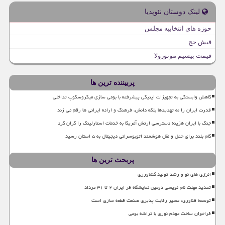
لینک دوستان نئوپدیا
حوزه های انتخابیه مجلس
فیش حج
قیمت بیسیم موتورولا
پربیننده ترین ها
کاهش وابستگی به تجهیزات اپتیکی پیشرفته با بومی سازی میکروسکوپ تداخلی
قدرت ایران را نه تهدیدها بلکه دانش، فرهنگ و اراده ایرانی ها رقم می زند
جنگ با ایران هزینه دسترسی ارتش آمریکا به خدمات استارلینک را گران کرد
گام بلند برای حمل و نقل هوشمند اتوبوسرانی دیجیتال به ۵ استان رسید
پربحث ترین ها
انرژی های نو و رشد تولید کشاورزی
تمدید مهلت نام نویسی دومین نمایشگاه فر ایران ۲ تا ۳۱ مرداد
توسعه فناوری، مسیر رقابت پذیری صنعت قطعه سازی است
فراخوان ساخت مودم نوری با تراشه بومی