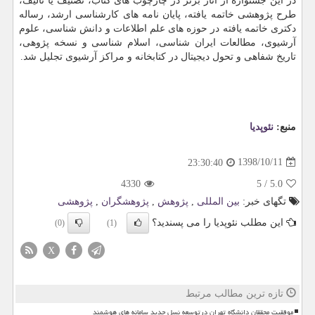
در این جشنواره از آثار برتر در چارچوب های كتاب، تصنیف یا تألیف،
طرح پژوهشی خاتمه یافته، پایان نامه های كارشناسی ارشد، رساله
دكتری خاتمه یافته در حوزه های علم اطلاعات و دانش شناسی، علوم
آرشیوی، مطالعات ایران شناسی، اسلام شناسی و نسخه پژوهی،
تاریخ شفاهی و تحول دیجیتال در كتابخانه و مراكز آرشیوی تجلیل شد.
منبع:
نئوپدیا
1398/10/11
23:30:40
4330
5
/
5.0
تگهای خبر:
بین المللی
,
پژوهش
,
پژوهشگران
,
پژوهشی
این مطلب نئوپدیا را می پسندید؟
(0)
(1)
X
تازه ترین مطالب مرتبط
موفقیت محققان دانشگاه تهران درتوسعه نسل جدید سامانه های هوشمند