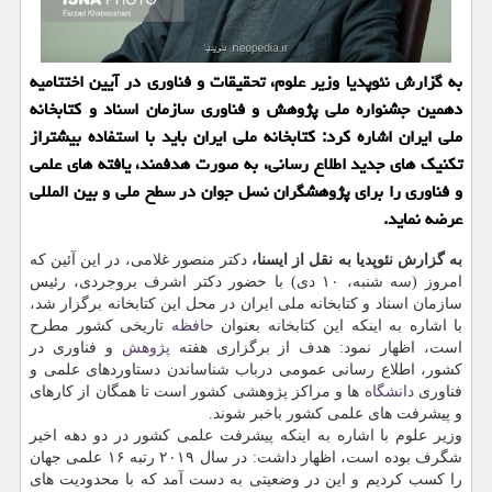
به گزارش نئوپدیا وزیر علوم، تحقیقات و فناوری در آیین اختتامیه
دهمین جشنواره ملی پژوهش و فناوری سازمان اسناد و كتابخانه
ملی ایران اشاره كرد: كتابخانه ملی ایران باید با استفاده بیشتراز
تكنیك های جدید اطلاع رسانی، به صورت هدفمند، یافته های علمی
و فناوری را برای پژوهشگران نسل جوان در سطح ملی و بین المللی
عرضه نماید.
به گزارش نئوپدیا به نقل از ایسنا،
دكتر منصور غلامی، در این آئین كه
امروز (سه شنبه، ۱۰ دی) با حضور دكتر اشرف بروجردی، رئیس
سازمان اسناد و كتابخانه ملی ایران در محل این كتابخانه برگزار شد،
با اشاره به اینكه این كتابخانه بعنوان
حافظه
تاریخی كشور مطرح
است، اظهار نمود: هدف از برگزاری هفته
پژوهش
و فناوری در
كشور، اطلاع رسانی عمومی درباب شناساندن دستاوردهای علمی و
فناوری
دانشگاه
ها و مراكز پژوهشی كشور است تا همگان از كارهای
و پیشرفت های علمی كشور باخبر شوند.
وزیر علوم با اشاره به اینكه پیشرفت علمی كشور در دو دهه اخیر
شگرف بوده است، اظهار داشت: در سال ۲۰۱۹ رتبه ۱۶ علمی جهان
را كسب كردیم و این در وضعیتی به دست آمد كه با محدودیت های