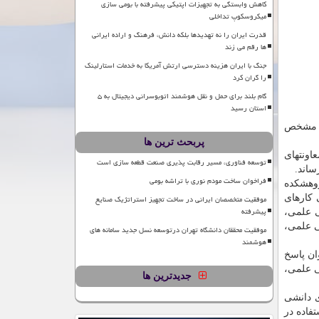
کاهش وابستگی به تجهیزات اپتیکی پیشرفته با بومی سازی
میکروسکوپ تداخلی
قدرت ایران را نه تهدیدها بلکه دانش، فرهنگ و اراده ایرانی
ها رقم می زند
جنگ با ایران هزینه دسترسی ارتش آمریکا به خدمات استارلینک
را گران کرد
گام بلند برای حمل و نقل هوشمند اتوبوسرانی دیجیتال به ۵
استان رسید
این پژوهشگاه به تصویب رسید و از سال ۱۳۸۷ پنج حوزه مشخص
پربحث ترین ها
اونتهای
توسعه فناوری، مسیر رقابت پذیری صنعت قطعه سازی است
ساند.
فراخوان ساخت مودم نوری با تراشه بومی
ژوهشكده
 كارهای
موفقیت متخصصان ایرانی در ساخت تجهیز استراتژیک صنایع
پیشرفته
ی علمی،
ی علمی،
موفقیت محققان دانشگاه تهران درتوسعه نسل جدید سامانه های
هوشمند
ان پاسخ
ی علمی،
جدیدترین ها
ی دانشی
فاده در