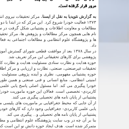
مرور قرار گرفته است.
به گزارش نئوپدیا به نقل از ایسنا
، مركز تحقیقات نیروی ان
۱۳۷۳ فعالیت خودرا شروع كرد. این مركز كه در ابتدا با 
مطالعات و معاونت اطلاعات و پشتیبانی شكل گرفت در سا
نام هایی همچون مركز مطالعات و پژوهش ها، مركز تحقی
ها و پژوهشگاه علوم انتظامی و مطالعات اجتماعی به فعال
داد.
پژوهشی برای كارهای تحقیقاتی این مركز تعریف شد.
حوزه هدایت و نظارت ستادی مسئولیت هدایت و نظارت كلی ر
تحقیقات غیرصنعتی، صنعتی، نظارت و ارزیابی و مركز اطلا
حوزه پشتیبانی مفهومی، نظری و آینده پژوهی مسئولیت پ
امنیتی انتظامی، منابع انسانی و فنی صنعتی و همین طور 
خودرا پیگیری می كند. اما مسئول اصلی پاسخ یابی علمی
كاربردی- تخصصی است. فعالان این حوزه ماموریت خودرا ب
پشتیبانی از پایان نامه های تحصیلی پیگیری می كنند.
از آن جایی كه محیط جغرافیایی بر ماموریت های پلیسی مو
یابی علمی كاربردی- جغرافیایی وجود دارد كه كارهای خودر
پشتیبانی از پایان نامه های تحصیلی و... پیگیری می كند.
بنا بر آن چه در وب سایت پژوهشگاه علوم انتظامی و مطا
متمركز شده است. هدف ایجاد حوزه دانش نو این است كه با