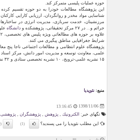
حوزه عملیات پلیسی متمركز كند.
این پژوهشگاه مطالعات خودرا به دو حوزه تقسیم كرده
شناسایی مواد مخدر و روانگردان، ارزیابی كارایی كاركنا
مرزنشینان، خدمت سربازی، مدیریت انرژی در ساختارها
جرائم و... در ۲۷ مركز تحقیقاتی، پژوهشكده و
دانشگاه
علو
شرایط جغرافیایی مناطق پیگیری می كنند.
پژوهشگاه علوم انتظامی و مطالعات اجتماعی ناجا پنج معاو
۱۵ نشریه علمی-ترویج، ۱۰ نشریه تخصصی ستادی و ۳۲ نشریه تخصصی استانی دارد.
منبع:
نئوپدیا
1398/11/06
13:16:45
تگهای خبر:
الكترونیك
,
پژوهش
,
پژوهشگران
,
پژوهشی
این مطلب نئوپدیا را می پسندید؟
(0)
(1)