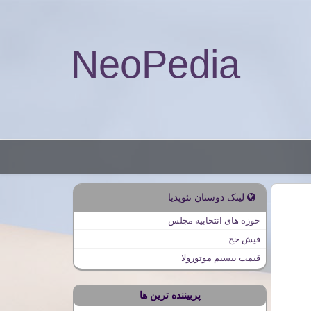
NeoPedia
لینک دوستان نئوپدیا
حوزه های انتخابیه مجلس
فیش حج
قیمت بیسیم موتورولا
پربیننده ترین ها