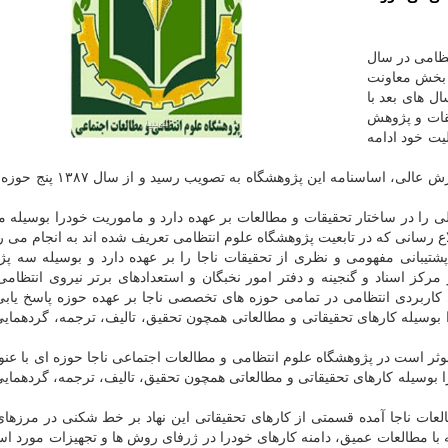
تظامی در سال
دو بخش معاونت
ل های بعد با
قات و پژوهش
یت خود ادامه
در سال ۱۳۷۸ بعد از موافقت قطعی شورای گسترش آموزش عالی، اساسنامه 
ا در ساختار تحقیقات و مطالعات بر عهده دارد و ماموریت خودرا بوسیله مع
ع رسانی كه در تابعیت پژوهشگاه علوم انتظامی تعریف شده اند به انجام می ر
شتیبانی مفهومی و نظری از تحقیقات ناجا را بر عهده دارد و بوسیله سه پ
مركز اسناد و گنجینه و دفتر امور نخبگان و استعدادهای برتر نیروی انتظامی
 كاربردی انتظامی در تمامی حوزه های تخصصی ناجا بر عهده حوزه پاسخ یاب
وسیله كارهای تحقیقاتی و مطالعاتی همچون تحقیق، تالیف، ترجمه، گردهمای
ثر است در پژوهشگاه علوم انتظامی و مطالعات اجتماعی ناجا حوزه ای با عنو
ا بوسیله كارهای تحقیقاتی و مطالعاتی همچون تحقیق، تالیف، ترجمه، گردهمای
لعات ناجا آمده قسمتی از كارهای تحقیقاتی این نهاد بر خط شكنی در مرزها
 مطالعات عمیق، دامنه كارهای خودرا در ژرفای روش ها و تجهیزات مورد است