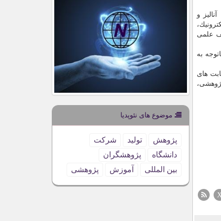
الیز و
ترونیك،
ف علمی
را باتوجه به
ابت های
نامه است. این پژوهشگاه ۹ نشریه علمی-پژوهشی،
موضوع های نئوپدیا
پژوهش
تولید
شركت
دانشگاه
پژوهشگران
بین المللی
آموزش
پژوهشی