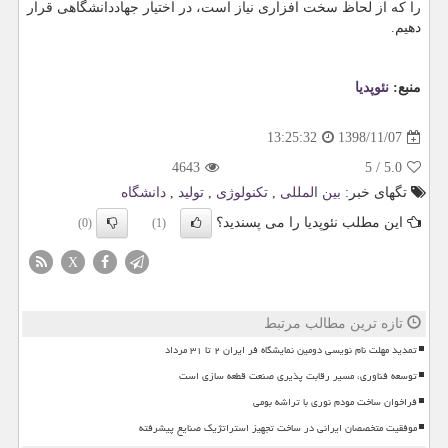
را كه از لحاظ سخت افزاری نیاز است، در اختیار جهاددانشگاهی قرار
دهیم.
منبع:
نئوپدیا
1398/11/07
13:25:32
4643
5
/
5.0
تگهای خبر:
بین المللی
,
تكنولوژی
,
تولید
,
دانشگاه
این مطلب نئوپدیا را می پسندید؟
(0)
(1)
X
تازه ترین مطالب مرتبط
تمدید مهلت نام نویسی دومین نمایشگاه فر ایران ۲ تا ۳۱ مرداد
توسعه فناوری، مسیر رقابت پذیری صنعت قطعه سازی است
فراخوان ساخت مودم نوری با تراشه بومی
موفقیت متخصصان ایرانی در ساخت تجهیز استراتژیک صنایع پیشرفته