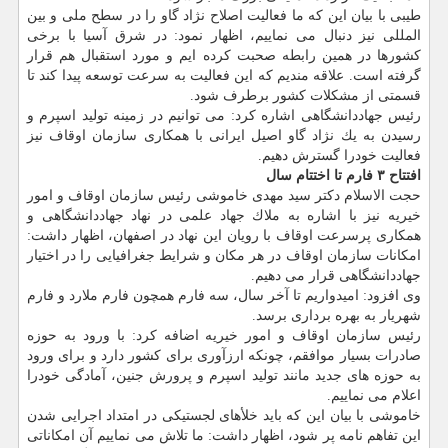
طیبی با بیان این كه ما فعالیت اصلاح نژاد گاو را در سطح ملی و بین
المللی نیز دنبال می نماییم، اظهار نمود: در شرق آسیا با برخی
كشورها در همین رابطه صحبت كرده ایم و مورد استقبال هم قرار
گرفته است. علاقه مندیم كه این فعالیت به سرعت توسعه پیدا كند تا
قسمتی از مشكلات كشور برطرف شود.
رئیس جهاددانشگاهی اشاره كرد: می توانیم در زمینه تولید اسپرم و
رسیدن به یك نژاد گاو اصیل ایرانی با همكاری سازمان اوقاف نیز
فعالیت خودرا گسترش دهیم.
افتتاح ۳ فارم تا اختتام سال
حجت الاسلام دكتر سید مهدی خاموشی رئیس سازمان اوقاف و امور
خیریه نیز با اشاره به ملاك جهاد علمی در نهاد جهاددانشگاهی و
همكاری پرسرعت اوقاف با رویان این نهاد در اصفهان، اظهار داشت:
امكانات سازمان اوقاف در هر مكان و شرایط جغرافیایی را در اختیار
جهاددانشگاهی قرار می دهیم.
وی افزود: امیدواریم تا آخر سال، سه فارم همچون فارم ملارد و فارم
شهریار به بهره برداری برسد.
رئیس سازمان اوقاف و امور خیریه اضافه كرد: با ورود به حوزه
صادرات بسیار موافقم، چونكه ارزآوری برای كشور دارد و برای ورود
به حوزه های جدید مانند تولید اسپرم و پرورش جنین، آمادگی خودرا
اعلام می نماییم.
خاموشی با بیان این كه باید خلأهای لجستیكی در امتداد اجرایی شدن
این تفاهم نامه پر شود، اظهار داشت: ما تلاش می نماییم آن امكاناتی