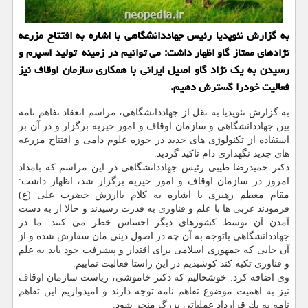
به گزارش نئوپدیا رئیس جهاددانشگاهی با اشاره به افتتاح مزرعه
نژادهای ممتاز گاو اظهار داشت: می توانیم در زمینه تولید اسپرم و
رسیدن به یك نژاد گاو اصیل ایرانی با همكاری سازمان اوقاف نیز
فعالیت خودرا گسترش دهیم.
به گزارش نئوپدیا به نقل از جهاددانشگاهی، مراسم انعقاد تفاهم نامه
بین جهاددانشگاهی و سازمان اوقاف و امور خیریه برگزار و در آن بر
استفاده از تكنولوژی های جدید در حوزه علوم دامی و افتتاح مزرعه
های جدید نگهداری دام تاكید گردید.
دكتر حمیدرضا طیبی رئیس جهاددانشگاهی در این مراسم كه بامداد
امروز در سازمان اوقاف و امور خیریه برگزار شد، اظهار داشت:
مقام معظم رهبری با اشاره به كلام باارزش حضرت علی (ع)
فرمودند غربی ها با علم و فناوری به قدرت رسیدند و حالا از به دست
آمدن آن توسط كشورهای دیگر احساس خطر می كنند. ما در
جهاددانشگاهی باتوجه به آن چه در اصول دینی مان سفارش شده و از
آن جایی كه جمهوری اسلامی برای اقتدار و پیشرفت خود باید به علم
و فناوری تكیه كند كوشیدیم در این راستا فعالیت نماییم.
وی اضافه كرد: خوشحالیم كه دكتر خاموشی، ریاست سازمان اوقاف
نیز به اهمیت موضوع تفاهم نامه توجه دارند و امیدواریم این تفاهم
نامه به یك قرارداد عملیاتی بزرگ منجر شود.