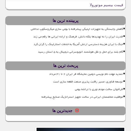
قیمت بیسیم موتورولا
پربیننده ترین ها
کاهش وابستگی به تجهیزات اپتیکی پیشرفته با بومی سازی میکروسکوپ تداخلی
قدرت ایران را نه تهدیدها بلکه دانش، فرهنگ و اراده ایرانی ها رقم می زند
جنگ با ایران هزینه دسترسی ارتش آمریکا به خدمات استارلینک را گران کرد
گام بلند برای حمل و نقل هوشمند اتوبوسرانی دیجیتال به ۵ استان رسید
پربحث ترین ها
تمدید مهلت نام نویسی دومین نمایشگاه فر ایران ۲ تا ۳۱ مرداد
توسعه فناوری، مسیر رقابت پذیری صنعت قطعه سازی است
فراخوان ساخت مودم نوری با تراشه بومی
موفقیت متخصصان ایرانی در ساخت تجهیز استراتژیک صنایع پیشرفته
جدیدترین ها