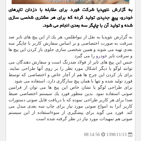
به گزارش نئوپدیا شركت فورد برای مقابله با دزدان تایرهای
خودرو، پیچ جدیدی تولید كرده كه برای هر مشتری شخصی سازی
شده و تولید آن با چاپگر سه بعدی انجام می شود.
به گزارش نئوپدیا به نقل از نیواطلس، هر یك از این پیچ های تایر ضد
سرقت به صورت اختصاصی و بر اساس سفارش كاربر با چاپگر سه
بعدی تهیه می شوند و همین شخصی سازی جلوی باز كردن این پیچ ها
و سرقت تایر
خودرو
را می گیرد.
جنس این پیچ های تایر از فولاد ضدزنگ است و سفارش دهندگان می
توانند لوگو یا دیگر اشكال مورد نظر را بر روی آنها طراحی نمایند.
برای باز كردن این چرخ ها هم از آچار خاص و اختصاصی كه توسط
فورد تولید شده و تنها با همان پیچ سازگاری دارد، استفاده می شود.
برای طراحی لوگو یا نشان خاص این پیچ ها می توان از فرامین
صوتی استفاده نمود. بدین منظور فورد یك سیستم اختصاصی ضبط
صدا برای هر كاربر طراحی نموده كه با دریافت فایل صوتی دستورات
كاربر آنرا به امواج صوتی مورد نیاز برای چاپ سه بعدی مبدل می
كند. فورد می گوید برای پیشگیری از سوءاستفاده از این سیستم
صوتی هم تمهیدات مورد نیاز در نظر گرفته شده است.
1398/11/13
08:14:56