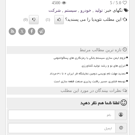
4500
5
/
5.0
تگهای خبر:
تولید
,
خودرو
,
سیستم
,
شركت
این مطلب نئوپدیا را می پسندید؟
(0)
(1)
X
تازه ترین مطالب مرتبط
لزوم ایمن سازی سیستم بانکی با رمزنگاری های پساکوانتومی
انرژی های نو و رشد تولید کشاورزی
تمدید مهلت نام نویسی دومین نمایشگاه فر ایران ۲ تا ۳۱ مرداد
توسعه فناوری، مسیر رقابت پذیری صنعت قطعه سازی است
نظرات بینندگان در مورد این مطلب
لطفا شما هم
نظر دهید