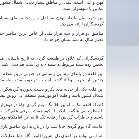
کهن و غنی است. یکی از مناطق بسیار دیدنی شمال کشور
تنکابن یا شهسوار است.
این شهرستان با دار بودن سواحل و رودخانه نمای بسیار 
گردشگران ارائه می دهد.
مناطق
دو هزار
و
سه هزار
یکی از خاص ترین مناظر جنگ
فصل سال به شما نشان خواهد داد.
گردشگرانی که علاوه بر طبیعت گردی به تاریخ باستانی منطق
تخمین زده شده مربوط به سده ۶ ه ق است هم دیدن کنند.
این قلعه در بلندای تپه ایی باستانی در جنوبی ترین نقطه
چندین بار تخریب و آباد گشته است و در دوره مشروطه مدتی
این قلعه یکی از جاذبه های بکر و دست نخورده گردشگری 
شمال کشور باشد و طبعا اکو توریسم منطقه ایی رونق بیش
با منظره ایی شگفت انگیز از کوه همیشه برفی علم کوه به
باشید و خاطرات گردش از قلعه تنکا تا به این اقامتگاه بوم
اقامت گاه بوم گردی جانا شما را در بازدید این مناطق یاری 
شما می توانید در فضای دل نشین اقامت گاه جانا تعطیلات د