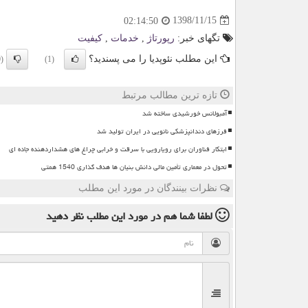
1398/11/15
02:14:50
تگهای خبر:
رپورتاژ
,
خدمات
,
كیفیت
این مطلب نئوپدیا را می پسندید؟
(0)
(1)
تازه ترین مطالب مرتبط
آمبولانس خورشیدی ساخته شد
فرزهای دندانپزشکی نانویی در ایران تولید شد
ابتکار فناوران برای رویارویی با سرقت و خرابی چراغ های هشداردهنده جاده ای
تحول در معماری تأمین مالی دانش بنیان ها هدف گذاری 1540 همتی
نظرات بینندگان در مورد این مطلب
لطفا شما هم
در مورد این مطلب
نظر دهید