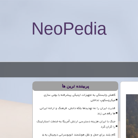
NeoPedia
پربیننده ترین ها
کاهش وابستگی به تجهیزات اپتیکی پیشرفته با بومی سازی
میکروسکوپ تداخلی
قدرت ایران را نه تهدیدها بلکه دانش، فرهنگ و اراده ایرانی
ها رقم می زند
جنگ با ایران هزینه دسترسی ارتش آمریکا به خدمات استارلینک
را گران کرد
گام بلند برای حمل و نقل هوشمند اتوبوسرانی دیجیتال به ۵