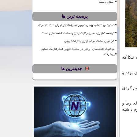
استان رسید
پربحث ترین ها
تمدید مهلت نام نویسی دومین نمایشگاه فر ایران ۲ تا ۳۱ مرداد
توسعه فناوری، مسیر رقابت پذیری صنعت قطعه سازی است
فراخوان ساخت مودم نوری با تراشه بومی
موفقیت متخصصان ایرانی در ساخت تجهیز استراتژیک صنایع
پیشرفته
تنکا که
جدیدترین ها
 بوده و
وم گردی
تپه های زیبا و
م داشته