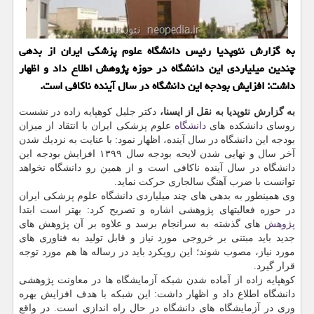
به گزارش نئوپدیا رئیس دانشگاه علوم پزشكی ایران از بدهی
چندین میلیاردی این دانشگاه در حوزه پژوهش اطلاع داد و اظهار
داشت: افزایش بودجه این دانشگاه در سال آینده ناكافی است.
به گزارش نئوپدیا به نقل از ایسنا،
دكتر جلیل كوهپایه زاده در نشست
روسای دانشكده های
دانشگاه
علوم پزشكی ایران با انتقاد از میزان
بودجه این دانشگاه در سال آینده، اظهار نمود: با عنایت به نزدیك شدن
آخر سال و نهایی شدن لایحه بودجه سال ۱۳۹۹ افزایش بودجه این
دانشگاه در سال آینده ناكافی است و از همین رو دانشگاه نخواهد
توانست با ضرب آهنگ سالجاری حركت نماید.
وی همینطور به بدهی های چند میلیاردی دانشگاه علوم پزشكی ایران
در حوزه فعالیتهای پژوهشی اشاره و تصریح كرد: بهتر است ابتدا
پژوهش
های گذشته به سرانجام برسد و علاوه بر آن پژوهش های
جدید باید مبتنی بر خروجی مورد نیاز و قابل تولید به فناوری های
مورد نیاز، مصوب شوند؛ این رویكرد باید در رساله ها هم مورد توجه
قرار گیرد.
كوهپایه زاده از آماده شدن شبكه آزمایشگاه ها در معاونت پژوهشی
دانشگاه اطلاع داد و اظهار داشت: این شبكه با هدف افزایش بهره
وری در آزمایشگاه های دانشگاه در حال راه اندازی است. در واقع