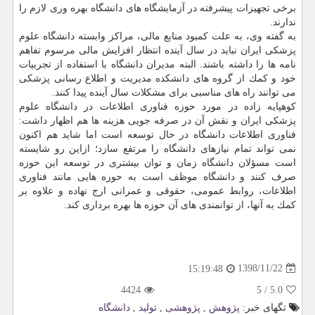
برخی تجهیزات پیشرفته در آزمایشگاه های دانشگاه بهره وری لازم را
ندارند.
به گفته وی، به علت كمبود منابع مالی، مراكز وابسته دانشگاه علوم
پزشكی ایران نباید در سال آینده انتظار افزایش مالی مرسوم تفاهم
نامه ها را داشته باشند. البته مدیران دانشگاه با استفاده از تجربیات
خود و كمك از گروه های دانشكده مدیریت و اطلاع رسانی پزشكی
می توانند راه های مناسبی برای مشكلات سال آینده پیدا كنند.
كوهپایه زاده در مورد حوزه فناوری اطلاعات در دانشگاه علوم
پزشكی ایران و نقش آن در صرفه جویی هزینه ها هم اظهار داشت:
فناوری اطلاعات دانشگاه در حال توسعه است اما شاید هم اكنون
نمی تواند تمام نیازهای دانشگاه را مرتفع سازد؛ ازاین رو شایسته
است مسؤلان دانشگاه زمان و توان بیشتری در توسعه این حوزه
صرف كنند و دانشگاه موظف است به حوزه هایی مانند فناوری
اطلاعات، روابط عمومی، حقوقی و عمرانی ارج نهاده و علاوه بر
كمك به آنها، از توانمندی های آن حوزه ها بهره برداری كند.
1398/11/22
15:19:48
4424
5
/
5.0
تگهای خبر:
پژوهش
,
پژوهشی
,
تولید
,
دانشگاه