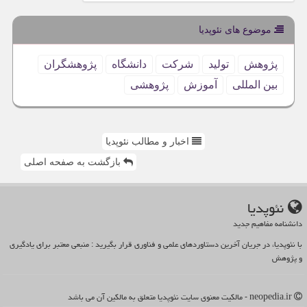
موضوع های نئوپدیا
پژوهش
تولید
شركت
دانشگاه
پژوهشگران
بین المللی
آموزش
پژوهشی
اخبار و مطالب نئوپدیا
بازگشت به صفحه اصلی
نئوپدیا
دانشنامه مفاهیم جدید
با نئوپدیا، در جریان آخرین دستاوردهای علمی و فناوری قرار بگیرید : منبعی معتبر برای یادگیری
و پژوهش
neopedia.ir - مالکیت معنوی سایت نئوپدیا متعلق به مالکین آن می باشد