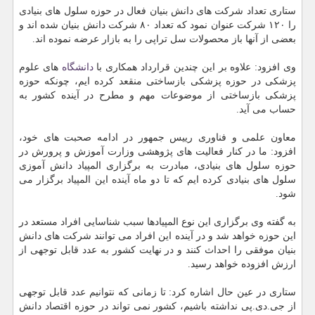
ستاری تعداد شركت های دانش بنیان فعال در حوزه سلول های بنیادی
را ۱۲۰ شركت عنوان نمود كه تعداد ۸۰ شركت دانش بنیان شده اند و
بعضی از آنها باز محصولات سل تراپی را به بازار عرضه نموده اند.
وی افزود: علاوه بر این چندین قرارداد همكاری با
دانشگاه
های علوم
پزشكی در حوزه پزشكی بازساختی منقعد كرده ایم، چونكه حوزه
پزشكی بازساختی از موضوعات مهم و مطرح در آینده كشور به
حساب می آید.
معاون علمی و فناوری رییس جمهور در ادامه صحبت های خود،
افزود: ما در كنار فعالیت های پژوهشی وزارت آموزش و پرورش در
حوزه سلول های بنیادی، مبادرت به برگزاری المپیاد دانش آموزی
سلول های بنیادی كرده ایم كه تا دو ماه آینده این المپیاد برگزار می
شود.
به گفته وی برگزاری این نوع المپیادها سبب شناسایی افراد مستعد در
این حوزه خواهد شد و در آینده این افراد می توانند شركت های دانش
بنیان موفقی را احداث كنند و در نهایت كشور به عدد قابل توجهی از
ارزش افزوده خواهد رسید.
ستاری در عین حال اشاره كرد: تا زمانی كه نتوانیم عدد قابل توجهی
از جی.دی.پی نداشته باشیم، كشور نمی تواند در حوزه اقتصاد دانش