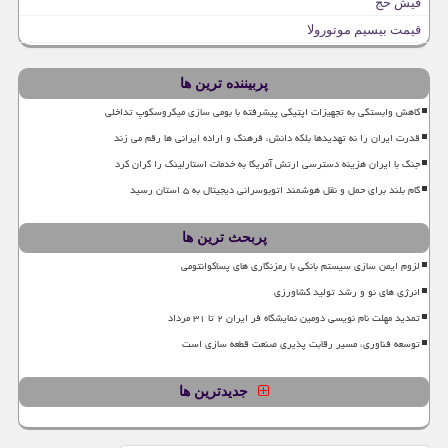
فیش حج
قیمت بیسیم موتورولا
پربیننده ترین ها
کاهش وابستگی به تجهیزات اپتیکی پیشرفته با بومی سازی میکروسکوپ تداخلی
قدرت ایران را نه تهدیدها بلکه دانش، فرهنگ و اراده ایرانی ها رقم می زند
جنگ با ایران هزینه دسترسی ارتش آمریکا به خدمات استارلینک را گران کرد
گام بلند برای حمل و نقل هوشمند اتوبوسرانی دیجیتال به ۵ استان رسید
پربحث ترین ها
لزوم ایمن سازی سیستم بانکی با رمزنگاری های پساکوانتومی
انرژی های نو و رشد تولید کشاورزی
تمدید مهلت نام نویسی دومین نمایشگاه فر ایران ۲ تا ۳۱ مرداد
توسعه فناوری، مسیر رقابت پذیری صنعت قطعه سازی است
جدیدترین ها