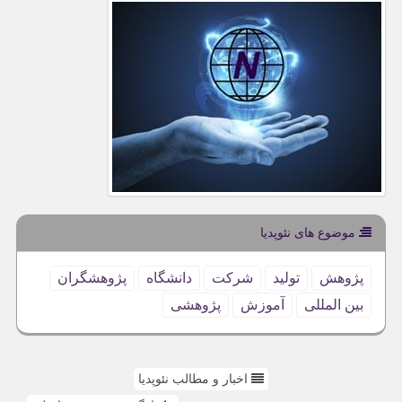
موضوع های نئوپدیا
پژوهش
تولید
شركت
دانشگاه
پژوهشگران
بین المللی
آموزش
پژوهشی
اخبار و مطالب نئوپدیا