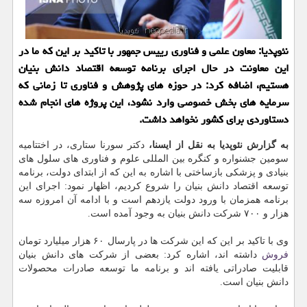
نئوپدیا: معاون علمی و فناوری رییس جمهور با تاكید بر این كه ما در
این معاونت در حال اجرای برنامه توسعه اقتصاد دانش بنیان
هستیم، اضافه كرد: در حوزه های پژوهش و فناوری تا زمانی كه
سرمایه های بخش خصوصی وارد نشود، این پروژه های انجام شده
دستاوردی برای كشور نخواهد داشت.
به گزارش نئوپدیا به نقل از ایسنا،
دكتر سورنا ستاری، در اختتامیه
سومین جشنواره و كنگره بین المللی علوم و فناوری های سلول های
بنیادی و پزشكی بازساختی با اشاره به این كه از ابتدای دولت، برنامه
توسعه اقتصاد دانش بنیان را شروع كردیم، اظهار نمود: اجرای این
برنامه همزمان با ورود دولت یازدهم است و با ادامه آن امروزه سه
هزار و ۷۰۰ شركت دانش بنیان به وجود آمده است.
وی با تاكید بر این كه این شركت ها در پارسال ۶۰ هزار میلیارد تومان
فروش
داشته اند، اشاره كرد: بعضی از شركت های دانش بنیان
قابلیت صادراتی یافته اند و برنامه ما توسعه صادرات محصولات
دانش بنیان است.