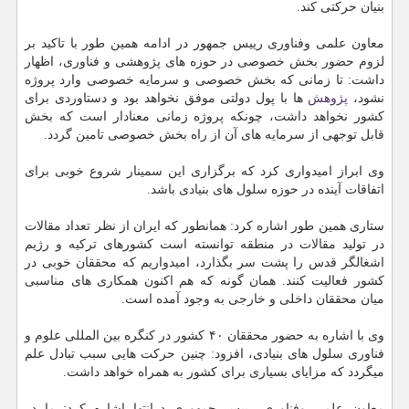
بنیان حركتی كند.
معاون علمی وفناوری رییس جمهور در ادامه همین طور با تاكید بر
لزوم حضور بخش خصوصی در حوزه های پژوهشی و فناوری، اظهار
داشت: تا زمانی كه بخش خصوصی و سرمایه خصوصی وارد پروژه
نشود،
پژوهش
ها با پول دولتی موفق نخواهد بود و دستاوردی برای
كشور نخواهد داشت، چونكه پروژه زمانی معنادار است كه بخش
قابل توجهی از سرمایه های آن از راه بخش خصوصی تامین گردد.
وی ابراز امیدواری كرد كه برگزاری این سمینار شروع خوبی برای
اتفاقات آینده در حوزه سلول های بنیادی باشد.
ستاری همین طور اشاره كرد: همانطور كه ایران از نظر تعداد مقالات
در تولید مقالات در منطقه توانسته است كشورهای تركیه و رژیم
اشغالگر قدس را پشت سر بگذارد، امیدواریم كه محققان خوبی در
كشور فعالیت كنند. همان گونه كه هم اكنون همكاری های مناسبی
میان محققان داخلی و خارجی به وجود آمده است.
وی با اشاره به حضور محققان ۴۰ كشور در كنگره بین المللی علوم و
فناوری سلول های بنیادی، افزود: چنین حركت هایی سبب تبادل علم
میگردد كه مزایای بسیاری برای كشور به همراه خواهد داشت.
معاون علمی وفناوری رییس جمهوری درانتها اشاره كرد: ما در