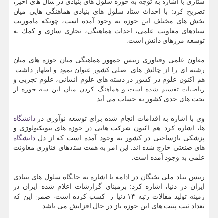
ستاری با اشاره به توجه به حوزه سلول های بنیادی در سال های اخیر،
تصریح كرد: با احداث ستاد سلول های بنیادی هماهنگی هایی میان
بخش های مختلف این حوزه به وجود آمده است، چونكه ماموریت
ستادهای معاونت علمی، احداث هماهنگی، تجاری سازی و كمك به
توسعه مرزهای دانش است.
معاون علمی وفناوری رییس جمهور هماهنگی میان حوزه های میان
رشته ای را از چالش های اصلی كشور عنوان نمود و اظهار داشت:
هم اكنون علوم در كشور در دسته های علوم انسانی، علوم تجربی و
ریاضیات تقسیم شده است و هماهنگ كردن میان این سه حوزه از
بحث های جدی كشور به حساب می آید.
وی با اشاره به اقدامات انجام شده برای توسعه نوآوری در
دانشگاه
ها، اشاره كرد: هم اكنون شركت هایی در حوزه های بیوتكنولوژی و
پزشكی بازساختی در كشور به وجود آمده است كه از دل
دانشگاه
های صنعتی خارج شده اند. این امر به همت ستادهای فناوری معاونت
علمی به وجود آمده است.
رییس بنیاد ملی نخبگان در ادامه با اشاره به جایگاه سلول های بنیادی
ایران در دنیا، اشاره كرد: برمبنای گزارشات اعلام شده ایران در
زمینه تولید مقالات رتبه ۱۴ دنیا را كسب كرده است، ضمن این كه
تعداد ثبت پتنت های این حوزه باز در حال افزایش می باشد.