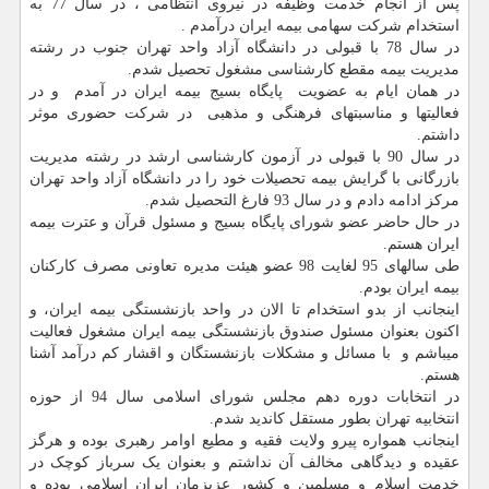
پس از انجام خدمت وظیفه در نیروی انتظامی ، در سال 77 به
استخدام شرکت سهامی بیمه ایران درآمدم .
در سال 78 با قبولی در دانشگاه آزاد واحد تهران جنوب در رشته
مدیریت بیمه مقطع کارشناسی مشغول تحصیل شدم.
در همان ایام به عضویت پایگاه بسیج بیمه ایران در آمدم و در
فعالیتها و مناسبتهای فرهنگی و مذهبی در شرکت حضوری موثر
داشتم.
در سال 90 با قبولی در آزمون کارشناسی ارشد در رشته مدیریت
بازرگانی با گرایش بیمه تحصیلات خود را در دانشگاه آزاد واحد تهران
مرکز ادامه دادم و در سال 93 فارغ التحصیل شدم.
در حال حاضر عضو شورای پایگاه بسیج و مسئول قرآن و عترت بیمه
ایران هستم.
طی سالهای 95 لغایت 98 عضو هیئت مدیره تعاونی مصرف کارکنان
بیمه ایران بودم.
اینجانب از بدو استخدام تا الان در واحد بازنشستگی بیمه ایران، و
اکنون بعنوان مسئول صندوق بازنشستگی بیمه ایران مشغول فعالیت
میباشم و با مسائل و مشکلات بازنشستگان و اقشار کم درآمد آشنا
هستم.
در انتخابات دوره دهم مجلس شورای اسلامی سال 94 از حوزه
انتخابیه تهران بطور مستقل کاندید شدم.
اینجانب همواره پیرو ولایت فقیه و مطیع اوامر رهبری بوده و هرگز
عقیده و دیدگاهی مخالف آن نداشتم و بعنوان یک سرباز کوچک در
خدمت اسلام و مسلمین و کشور عزیزمان ایران اسلامی بوده و