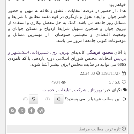
خواهم بود.
هدف از حضور در عرصه انتخابات ، عشق و علاقه به میهن و حضور
قشر جوان و ایجاد تحول و بازنگری در قوه مقننه مطابق با شرایط و
مسائل روز جامعه می باشد. کمک به حل معضل بیکاری و استفاده از
نیروی جوان و همچنین تسهیل شرایط ازدواج و مسکن جوانان و
وضعیت اقتصادی و معیشتی هموطنان از مهمترین مسائل و
موضوعات کنونی جامعه امروز می باشد.
با آقای
محمود فرهنگی
کاندیدای
تهران، ری، شمیرانات، اسلامشهر و
پردیس
انتخابات مجلس شورای اسلامی دوره یازدهم، با
کد نامزدی
6865
می توانید در
سایت مجلس ایران
بیشتر آشنا شوید.
1398/11/27
22:24:30
4904
5
/
5.0
تگهای خبر:
رپورتاژ
,
شركت
,
تبلیغات
,
خدمات
این مطلب نئوپدیا را می پسندید؟
(0)
(1)
X
تازه ترین مطالب مرتبط