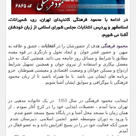
در ادامه با محمود فرهنگی كاندیدای تهران، ری، شمیرانات،
اسلامشهر و پردیس انتخابات مجلس شورای اسلامی از زبان خودشان
آشنا می شویم.
محمود فرهنگی
هدف از حضورشان را در
انتخابات
، عشق و علاقه به
میهن و حضور قشر جوان و ایجاد تحول و بازنگری در قوه مقننه
مطابق با شرایط و مسائل روز جامعه می دانند. همچنین کمک به حل
معضل بیکاری و استفاده از نیروی جوان و همچنین تسهیل شرایط
ازدواج و مسکن جوانان و وضعیت اقتصادی و معیشتی هموطنان جزو
برنامه های ایشان می باشد. با ما همراه باشید تا از زبان محمود
فرهنگی با بیوگرافی و سوابق ایشان آشنا شویم.
اینجانب محمود فرهنگی در سال 1353 در یک خانواده مذهبی در
تهران بدنیا آمدم ، تحصیلات ابتدایی خود را در کرج آغاز نمودم ، از
همان زمان با مسجد محل آشنا و در پایگاه بسیج مسجد عضو شدم.
با ورود به دوران متوسطه عضو انجمن اسلامی دبیرستان شدم
ضمن آنکه فعالیت خود در را در بسیج افزایش داده و به عضو فعال در
آمدم.