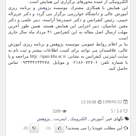
الكترونیكی از عمده محورهای برگزاری این همایش است.
این همایش با همكاری مشترك موسسه
پژوهش
و برنامه ریزی
آموزش عالی و دانشگاه خوارزمی برگزار می گردد و دكتر عزیزاله
حبیبی، رئیس كنفرانس و دكتر حمیدرضا آراسته، دبیر علمی و دكتر
معین عباسیان، دبیر اجرایی این همایش هستند. همین طور آخرین
مهلت ارسال اصل مقاله به این كنفرانس ۳۱ مرداد ماه سال جاری
است.
بنا بر اعلام روابط عمومی موسسه پژوهش و برنامه ریزی آموزش
عالی، علاقمندان می توانند برای كسب اطلاعات بیشتر و ثبت نام به
سایت اینترنتی كنفرانس به نشانی: http: //qaus.khu.ac.ir مراجعه و یا
با شماره تلفن: ۰۲۱۸۶۰۷۲۷۰۶ و موبایل: ۰۹۳۳۳۴۶۳۳۲۷۸ تماس
حاصل كنند.
1399/01/22
13:10:08
3289
5
/
5.0
تگهای خبر:
آموزش
,
الكترونیك
,
اینترنت
,
پژوهش
این مطلب نئوپدیا را می پسندید؟
(0)
(1)