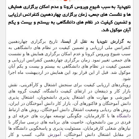
نئوپدیا: به سبب شیوع ویروس كرونا و عدم امكان برگزاری همایش
ها و نشست های جمعی، زمان برگزاری چهاردهمین كنفرانس ارزیابی
و تضمین كیفیت در نظام های دانشگاهی به بیستم و بیست و یكم
آبان موكول شد.
به گزارش نئوپدیا به نقل از ایسنا،
تاریخ برگزاری چهاردهمین
كنفرانس ملی ارزیابی و تضمین كیفیت در نظام های دانشگاهی به
سبب شیوع ویروس كرونا و عدم امكان برگزاری همایش ها و نشست
های جمعی تغییر نمود. زمان برگزاری چهاردهمین كنفرانس ارزیابی و
تضمین كیفیت در نظام های دانشگاهی به بیستم و بیست و یكم آبان
موكول شد. قبل از این قرار بود این همایش در اردیبهشت ماه اجرا
شود.
رویكردهای ارزیابی كیفیت برای سنجش اشتغال و كارآفرینی، نقش
بازار كار و ذینفعان در ارتقای كیفیت دانشگاه، كیفیت گروه های
آموزشی و مهارت های اشتغال پذیری دانشجویان، اشتغال پذیری
دانش آموختگان و فاكتورهای آن، بازار كار دانش آموختگان در ایران،
روش های ردیابی وضعیت اشتغال دانش آموختگان، روش های ارتباط
دانشگاه
ها با كارفرمایان، چگونگی توسعه مهارت های حرفه ای و
فردی در بین دانشجویان، خاصیت های برنامه های درسی سازگار با
نیازهای شغلی كارفرمایان، مسئولیت پذیری و پاسخگویی دانشگاه ها
در مقابل اشتغال دانش آموختگان،
آموزش
عالی، كسب و كار