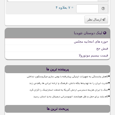
= ۷ بعلاوه ۴
ارسال نظر
لینک دوستان نئوپدیا
حوزه های انتخابیه مجلس
فیش حج
قیمت بیسیم موتورولا
پربیننده ترین ها
کاهش وابستگی به تجهیزات اپتیکی پیشرفته با بومی سازی میکروسکوپ تداخلی
قدرت ایران را نه تهدیدها بلکه دانش، فرهنگ و اراده ایرانی ها رقم می زند
جنگ با ایران هزینه دسترسی ارتش آمریکا به خدمات استارلینک را گران کرد
گام بلند برای حمل و نقل هوشمند اتوبوسرانی دیجیتال به ۵ استان رسید
پربحث ترین ها