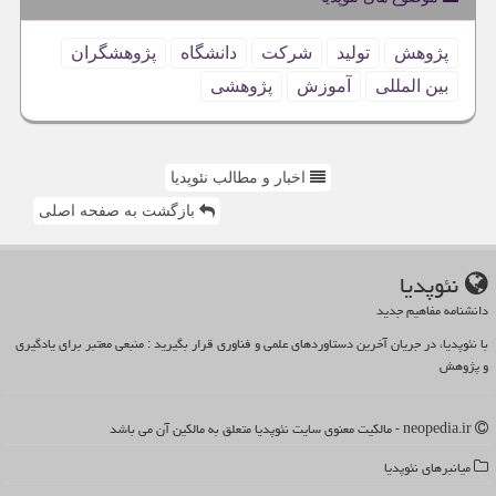
پژوهش
تولید
شركت
دانشگاه
پژوهشگران
بین المللی
آموزش
پژوهشی
اخبار و مطالب نئوپدیا
بازگشت به صفحه اصلی
نئوپدیا
دانشنامه مفاهیم جدید
با نئوپدیا، در جریان آخرین دستاوردهای علمی و فناوری قرار بگیرید : منبعی معتبر برای یادگیری
و پژوهش
neopedia.ir - مالکیت معنوی سایت نئوپدیا متعلق به مالکین آن می باشد
میانبرهای نئوپدیا