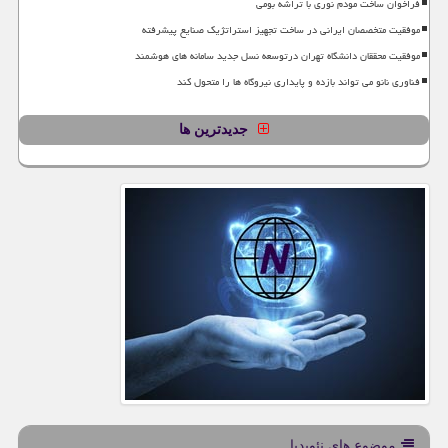
فراخوان ساخت مودم نوری با تراشه بومی
موفقیت متخصصان ایرانی در ساخت تجهیز استراتژیک صنایع پیشرفته
موفقیت محققان دانشگاه تهران درتوسعه نسل جدید سامانه های هوشمند
فناوری نانو می تواند بازده و پایداری نیروگاه ها را متحول کند
جدیدترین ها
موضوع های نئوپدیا