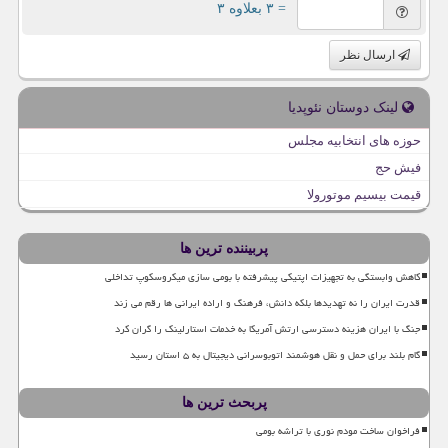
= ۳ بعلاوه ۳
ارسال نظر
لینک دوستان نئوپدیا
حوزه های انتخابیه مجلس
فیش حج
قیمت بیسیم موتورولا
پربیننده ترین ها
کاهش وابستگی به تجهیزات اپتیکی پیشرفته با بومی سازی میکروسکوپ تداخلی
قدرت ایران را نه تهدیدها بلکه دانش، فرهنگ و اراده ایرانی ها رقم می زند
جنگ با ایران هزینه دسترسی ارتش آمریکا به خدمات استارلینک را گران کرد
گام بلند برای حمل و نقل هوشمند اتوبوسرانی دیجیتال به ۵ استان رسید
پربحث ترین ها
فراخوان ساخت مودم نوری با تراشه بومی