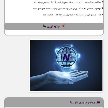
موفقیت متخصصان ایرانی در ساخت تجهیز استراتژیک صنایع پیشرفته
موفقیت محققان دانشگاه تهران درتوسعه نسل جدید سامانه های هوشمند
فناوری نانو می تواند بازده و پایداری نیروگاه ها را متحول کند
جدیدترین ها
موضوع های نئوپدیا