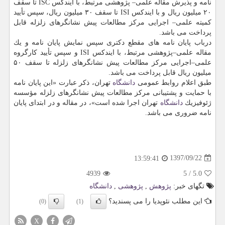
نامه و پذیرش مقاله علمی– پژوهشی مرتبط، با ایندكس ISC تا سقف
۲۰ میلیون ریال و با ایندكس ISI تا سقف ۳۰ میلیون ریال، سپس تأیید
كمیته علمی– اجرایی مركز مطالعات پیش نشانگرهای زلزله قابل
پرداخت می باشد.
درباب پایان نامه های مقطع دكتری سپس نمایش پایان نامه و یك
مقاله علمی–پژوهشی مرتبط، با ایندكس ISI و سپس تأیید كارگروه
علمی–اجرایی مركز مطالعات پیش نشانگرهای زلزله تا سقف ۵۰
میلیون ریال قابل پرداخت می باشد.
طبق اعلام روابط عمومی
دانشگاه
تهران، ذكر عبارت «این پایان نامه
با حمایت و پشتیبانی مركز مطالعات پیش نشانگرهای زلزله مؤسسه
ژئوفیزیك
دانشگاه
تهران اجرا شده است»، در مقاله و در ابتدای پایان
نامه ضروری می باشد.
1397/09/22
13:59:41
4939
5
/
5.0
تگهای خبر:
پژوهش
,
پژوهشی
,
دانشگاه
این مطلب نئوپدیا را می پسندید؟
(0)
(1)
X