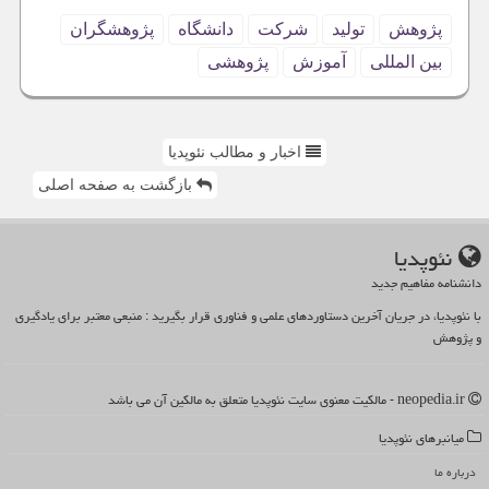
پژوهش
تولید
شركت
دانشگاه
پژوهشگران
بین المللی
آموزش
پژوهشی
اخبار و مطالب نئوپدیا
بازگشت به صفحه اصلی
نئوپدیا
دانشنامه مفاهیم جدید
با نئوپدیا، در جریان آخرین دستاوردهای علمی و فناوری قرار بگیرید : منبعی معتبر برای یادگیری
و پژوهش
neopedia.ir - مالکیت معنوی سایت نئوپدیا متعلق به مالکین آن می باشد
میانبرهای نئوپدیا
درباره ما