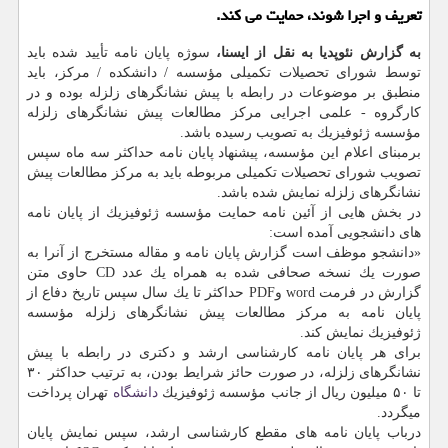
تعریف و اجرا شوند، حمایت می كند.
به گزارش نئوپدیا به نقل از ایسنا،
سوژه پایان نامه تأیید شده باید
توسط شورای تحصیلات تكمیلی مؤسسه / دانشكده / مركز، باید
منطبق بر موضوعات در رابطه با پیش نشانگرهای زلزله بوده و در
كارگروه - علمی اجرایی مركز مطالعات پیش نشانگرهای زلزله
مؤسسه ژئوفیزیك به تصویب رسیده باشد.
برمبنای اعلام این مؤسسه، پیشنهاد پایان نامه حداكثر سه ماه سپس
تصویب شورای تحصیلات تكمیلی مربوطه باید به مركز مطالعات پیش
نشانگرهای زلزله نمایش شده باشد.
در بخش هایی از آئین نامه حمایت مؤسسه ژئوفیزیك از پایان نامه
های دانشجویی آمده است:
«دانشجو موظف است گزارش پایان نامه و مقاله مستخرج از آنرا به
صورت یك نسخه صحافی شده به همراه یك عدد CD حاوی متن
گزارش در فرمت word وPDF حداكثر تا یك سال سپس تاریخ دفاع از
پایان نامه به مركز مطالعات پیش نشانگرهای زلزله مؤسسه
ژئوفیزیك نمایش كند.
برای هر پایان نامه كارشناسی ارشد و دكتری در رابطه با پیش
نشانگرهای زلزله، در صورت حائز شرایط بودن، به ترتیب حداكثر ۳۰
تا ۵۰ میلیون ریال از جانب مؤسسه ژئوفیزیك
دانشگاه
تهران پرداخت
میگردد.
درباب پایان نامه های مقطع كارشناسی ارشد، سپس نمایش پایان