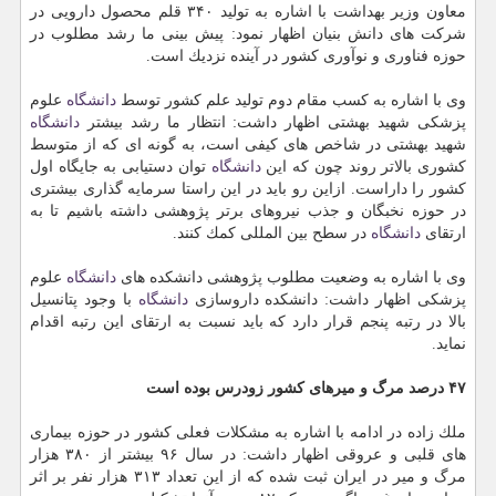
معاون وزیر بهداشت با اشاره به تولید ۳۴۰ قلم محصول دارویی در
شركت های دانش بنیان اظهار نمود: پیش بینی ما رشد مطلوب در
حوزه فناوری و نوآوری كشور در آینده نزدیك است.
وی با اشاره به كسب مقام دوم تولید علم كشور توسط
دانشگاه
علوم
پزشكی شهید بهشتی اظهار داشت: انتظار ما رشد بیشتر
دانشگاه
شهید بهشتی در شاخص های كیفی است، به گونه ای كه از متوسط
كشوری بالاتر روند چون كه این
دانشگاه
توان دستیابی به جایگاه اول
كشور را داراست. ازاین رو باید در این راستا سرمایه گذاری بیشتری
در حوزه نخبگان و جذب نیروهای برتر پژوهشی داشته باشیم تا به
ارتقای
دانشگاه
در سطح بین المللی كمك كنند.
وی با اشاره به وضعیت مطلوب پژوهشی دانشكده های
دانشگاه
علوم
پزشكی اظهار داشت: دانشكده داروسازی
دانشگاه
با وجود پتانسیل
بالا در رتبه پنجم قرار دارد كه باید نسبت به ارتقای این رتبه اقدام
نماید.
۴۷ درصد مرگ و میرهای كشور زودرس بوده است
ملك زاده در ادامه با اشاره به مشكلات فعلی كشور در حوزه بیماری
های قلبی و عروقی اظهار داشت: در سال ۹۶ بیشتر از ۳۸۰ هزار
مرگ و میر در ایران ثبت شده كه از این تعداد ۳۱۳ هزار نفر بر اثر