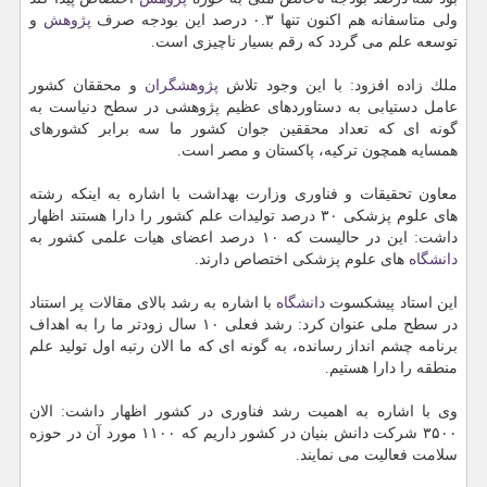
ولی متاسفانه هم اكنون تنها ۰.۳ درصد این بودجه صرف
پژوهش
و
توسعه علم می گردد كه رقم بسیار ناچیزی است.
ملك زاده افزود: با این وجود تلاش
پژوهشگران
و محققان كشور
عامل دستیابی به دستاوردهای عظیم پژوهشی در سطح دنیاست به
گونه ای كه تعداد محققین جوان كشور ما سه برابر كشورهای
همسایه همچون تركیه، پاكستان و مصر است.
معاون تحقیقات و فناوری وزارت بهداشت با اشاره به اینكه رشته
های علوم پزشكی ۳۰ درصد تولیدات علم كشور را دارا هستند اظهار
داشت: این در حالیست كه ۱۰ درصد اعضای هیات علمی كشور به
دانشگاه
های علوم پزشكی اختصاص دارند.
این استاد پیشكسوت
دانشگاه
با اشاره به رشد بالای مقالات پر استناد
در سطح ملی عنوان كرد: رشد فعلی ۱۰ سال زودتر ما را به اهداف
برنامه چشم انداز رسانده، به گونه ای كه ما الان رتبه اول تولید علم
منطقه را دارا هستیم.
وی با اشاره به اهمیت رشد فناوری در كشور اظهار داشت: الان
۳۵۰۰ شركت دانش بنیان در كشور داریم كه ۱۱۰۰ مورد آن در حوزه
سلامت فعالیت می نمایند.