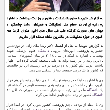
به گزارش نئوپدیا معاون تحقیقات و فناوری وزارت بهداشت با اشاره
به رتبه ایران در سطح ملی تحقیقات و همینطور رشد چشمگیر و
جهش های صورت گرفته ملی طی سال های اخیر، عنوان كرد: هم
اكنون در حوزه تحقیقات در بالاترین نقطه منطقه قرار داریم.
به گزارش نئوپدیا به نقل از ایسنا،
دكتر رضا ملك زاده در نوزدهمین
جشنواره پژوهشی ابوریحان بیرونی
دانشگاه
علوم پزشكی شهید
بهشتی، با اشاره به اینكه در سال ۲۰۱۸ در میان كشورهای اسلامی
بالاترین رتبه را در زمینه تولیدات علمی منطقه كسب كرده ایم، اظهار
داشت: تولید علم كشور به دو درصد در دنیا رسیده، این در حالیست
كه كشور ما یك درصد جمعیت دنیا را تشكیل می دهد.
وی با اشاره به اینكه در زمینه تولیدات علمی دنیا در رتبه پانزدهم قرار
داریم، اظهار داشت: بر مبنای رتبه بندی موسسه تایمز در گذشته تنها
یك
دانشگاه
ما در این رتبه بندی قرار داشت. در صورتی كه الان ۲۹
دانشگاه
كشور در رتبه بندی تایمز لحاظ می گردد.
وی با انتقاد از بودجه ناچیز پژوهشی كشور عنوان كرد: در ابتدا قرار
بود سه درصد بودجه ناخالص ملی به حوزه
پژوهش
اختصاص پیدا كند