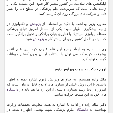
اپلیكیشن های سلامت در كشور بیشتر كار شود. این مسئله یكی از
زمینه هایی است كه سرنوشت علم پزشكی در سطح دنیا را تغییر
داده و شركت های بزرگی روی آن كار می كنند.
معاون وزیر بهداشت با تاكید بر استفاده از
پژوهش
و تكنولوژی در
زمینه پیشگیری اظهار نمود: یكی از مسائل امروز دنیای پزشكی
مسئله بیولوژی سینتتیك یا فناوری بنیان برافكن و تحول برانگیز است
كه باید در داخل كشور روی آن بیشتر كار و
پژوهش
شود.
وی با اشاره به ابعاد وسیع این علم عنوان كرد: این علم آنقدر
پیشرفت كرده كه می توان با استفاده از آن بدون كشتن حیوانات
گوشت تولید كرد.
لزوم حركت به سمت ویرایش ژنوم
ملك زاده همینطور به فناوری ویرایش ژنوم اشاره نمود و اظهار
داشت: با این روش خیلی از بیماری های لاعلاج قابل درمان است كه
امروز در دنیا رشد بسیاری داشته، ازاین رو ما هم باید در
دانشگاه
های خود به این سمت حركت نماییم.
دكتر ملك زاده در ادامه با اشاره به هدیه معاونت تحقیقات وزارت
بهداشت به
دانشگاه
علوم پزشكی شهید بهشتی اظهار داشت: در