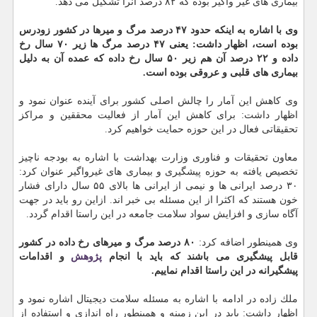
بیماری های غیر واگیر بوده كه ۸۲ درصد آنرا تشكیل می دهد.
وی با اشاره به اینكه حدود ۴۷ درصد مرگ و میرها در كشور زودرس
بوده است، اظهار داشت: یعنی ۴۷ درصد مرگ ها زیر ۷۰ سال رخ
داده و ۲۲ درصد آن هم زیر ۵۰ سال رخ داده كه عمده آن به دلیل
بیماری های قلبی و عروقی بوده است.
وی كاهش این آمار را چالش اصلی كشور برای آینده عنوان نمود و
اظهار داشت: برای كاهش این آمار از فعالیت محققین و مراكز
تحقیقاتی فعال در این حوزه حمایت خواهیم كرد.
معاون تحقیقات و فناوری وزارت بهداشت با اشاره به بودجه ناچیز
تخصیص یافته به حوزه پیشگیری و بیماری های غیرواگیر عنوان كرد:
۳۰ درصد ایرانی ها و نیمی از ایرانی ها بالای ۵۵ سال دارای فشار
خون هستند كه اكثرا از این مسئله بی خبر اند. ازاین رو باید در جهت
آگاه سازی و افزایش سواد سلامت جامعه در این راستا اقدام گردد.
وی همینطور اضافه كرد:
۸۰ درصد مرگ و میرهای رخ داده در كشور
قابل پیشگیری می باشند كه باید با انجام
پژوهش
و اقدامات
پیشگیرانه در این راستا اقدام نماییم.
ملك زاده در ادامه با اشاره به مسئله سلامت دیجیتال اشاره نمود و
اظهار داشت: باید در این زمینه و همینطور راه اندازی و استفاده از