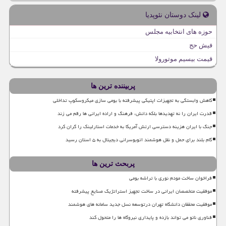
لینک دوستان نئوپدیا
حوزه های انتخابیه مجلس
فیش حج
قیمت بیسیم موتورولا
پربیننده ترین ها
کاهش وابستگی به تجهیزات اپتیکی پیشرفته با بومی سازی میکروسکوپ تداخلی
قدرت ایران را نه تهدیدها بلکه دانش، فرهنگ و اراده ایرانی ها رقم می زند
جنگ با ایران هزینه دسترسی ارتش آمریکا به خدمات استارلینک را گران کرد
گام بلند برای حمل و نقل هوشمند اتوبوسرانی دیجیتال به ۵ استان رسید
پربحث ترین ها
فراخوان ساخت مودم نوری با تراشه بومی
موفقیت متخصصان ایرانی در ساخت تجهیز استراتژیک صنایع پیشرفته
موفقیت محققان دانشگاه تهران درتوسعه نسل جدید سامانه های هوشمند
فناوری نانو می تواند بازده و پایداری نیروگاه ها را متحول کند