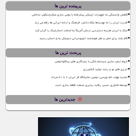
پربیننده ترین ها
کاهش وابستگی به تجهیزات اپتیکی پیشرفته با بومی سازی میکروسکوپ تداخلی
قدرت ایران را نه تهدیدها بلکه دانش، فرهنگ و اراده ایرانی ها رقم می زند
جنگ با ایران هزینه دسترسی ارتش آمریکا به خدمات استارلینک را گران کرد
گام بلند برای حمل و نقل هوشمند اتوبوسرانی دیجیتال به ۵ استان رسید
پربحث ترین ها
لزوم ایمن سازی سیستم بانکی با رمزنگاری های پساکوانتومی
انرژی های نو و رشد تولید کشاورزی
تمدید مهلت نام نویسی دومین نمایشگاه فر ایران ۲ تا ۳۱ مرداد
توسعه فناوری، مسیر رقابت پذیری صنعت قطعه سازی است
جدیدترین ها