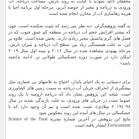
محققان تاکید نمودند با عنایت به روند بارش، مساحت دریاچه، آب
ورودی به دریاچه و تبخیر از حوضه آبریز، مرحله اول برنامه احیا با
هزینه رهاسازی آب از مخازن انجام شده است.
به گفته پژوهشگران: «به نظر می رسد که تثبیت شکننده است، چون
که بیشتر افزایش حجم آب دریاچه در منطقه کم عمق جنوب که در
فصل های گرم پتانسیل تبخیر زیادی دارند، پخش شده است. علاوه بر
این، به علت همبستگی زیاد بین سطح آب دریاچه و میزان بارش،
مرحله بهبودی مشاهده شده در سال ۲۰۱۶ و نیمه اول سال ۲۰۱۹
امکان دارد در صورت دوره خشکسالی طولانی تر، ادامه نداشته
باشد».
برای دستیابی به یک احیای پایدار، احتیاج به تلاشهای بی شماری مثل
پیشگیری از انحراف جریان آب دریاچه به سمت زمین های کشاورزی
است. نتیجه این پژوهش نشان داد که دریاچه ارومیه با یک روند
عموما مثبت در جریان های ورودی، به علت بارندگی شدید در سال
۹۸ (۲۰۱۹ میلادی)، تثبیت شده است و بیم آن وجود دارد که با
خشکسالی در سال های آینده این روند معکوس شود.
نتایج این پژوهش در آخرین شماره نشریه Science of the Total
Environment انتشار یافته است.