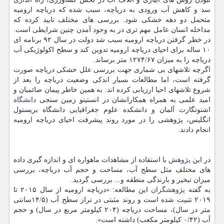
سد و کاهش آب ورودی به دریاچه، سبب شده که دریاچه ارومیه
متحمل دو دهه خشکی شود. بررسی های مختلف تایید کرده که
مداخله انسان عامل مهم تری در به وجود آمدن چنین شرایطی است.
در خطر گرفتن دریاچه ارومیه سبب شد دولت در سال ۹۲ برنامه ای
۱۰ ساله برای احیای دریاچه ارومیه تدوین کند و سطح اکولوژیکی آب
دریاچه را به میزان ۱۲۷۴/۶۷ متر برساند.
اگرچه تلاشهای بی شماری جهت بررسی علل خشکی دریاچه صورت
گرفته است، اما مطالعات بسیار اندکی وضعیت دریاچه را بعد از
شروع تلاشهای احیا ارزیابی کرده اند. به همین خاطر پیمان صائمیان و
امید علمی به همراه همکارانشان در انستیتو زمین سنجی
دانشگاه
اشتوتگارت آلمان و دانشکده علوم جغرافیایی دانشگاه بریستول
انگلیس، پژوهشی را در مورد روند پیشرفت احیای دریاچه ارومیه
انجام دادند.
در این
پژوهش
با استفاده از مشاهدات ماهواره ای و اندازه گیری داده
های مختلف مثل سطح آب، مساحت و حجم آب دریاچه، بررسی
میزان تبخیر و بارندگی منطقه و... بررسی گردید.
به گفته
پژوهشگران
این مطالعه: «دریاچه ارومیه از سال ۲۰۱۵ تا
۲۰۱۹ تثبیت شده است و روند مثبتی در تراز سطح آب (۱۴/۵سانتی
متر در سال)، مساحت دریاچه (۲۰۴ کیلومتر مربع در سال) و حجم
آب (۰/۴۲ کیلومتر مکعب) داشته است».