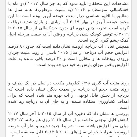
مشاهدات این محققان تایید نمود که به جز سال ۲۰۱۷ (دو ماه با
خشکسالی متوسط) و ۲۰۱۶ (به نسبت مرطوب)، همه سال ها
مطابق با اقلیم شناسی دراز مدت حوضه آبریز بوده است. با این
وجود حوضه آبریز در بهار ۲۰۱۹ آب زیادی از باران شدید دریافت
کرده است. تجربه چنین دوره ای بدون خشکسالی از سال ۲۰۱۵ تا
۲۰۱۹ به توقف کوچک شدن دریاچه و رفتن آن به سمت مرحله احیا،
کمک چشم گیری کرده است.
همچنین تعادل آب دریاچه ارومیه نشان داده است که حدود ۸۰ درصد
افزایش حجم آب دریاچه از سال ۲۰۱۵ ناشی از روند مثبت جریان
ورودی رودخانه ها و مخازن است و ۲۰ درصد باقی مانده به علت
افزایش یافتن میزان بارش به خود دریاچه بوده است.
روند مثبت آب گیری ۰/۴۵ کیلومتر مکعب در سال در یک طرف و
روند مثبت حجم آب دریاچه در سمت دیگر، نشان داده است که
دریاچه از بخش قابل توجهی از آب بهره مند شده است که برای
اهداف کشاورزی استفاده نشده، و به جای آن به دریاچه رها شده
است.
بررسی ها نشان داد که ذخیره آب از سال ۲۰۱۵ تا آخر سال ۲۰۱۷
کاهش قابل توجهی نداشته و از سال ۲۰۱۵ روی هم رفته، ۱/۷±۷/۲
میلی متر افزایش یافته است. شرایط جدید ذخیره و شار آب حوضه
ارومیه با شرایط حوالی سال های ۲۰۱۰ تا ۲۰۱۲ قابل مقایسه است.