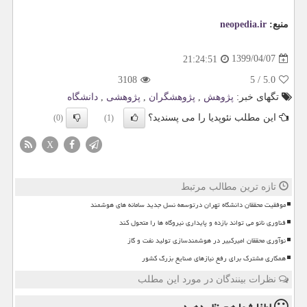
منبع:
neopedia.ir
1399/04/07
21:24:51
3108
5
/
5.0
تگهای خبر:
پژوهش
,
پژوهشگران
,
پژوهشی
,
دانشگاه
این مطلب نئوپدیا را می پسندید؟
(0)
(1)
X
تازه ترین مطالب مرتبط
موفقیت محققان دانشگاه تهران درتوسعه نسل جدید سامانه های هوشمند
فناوری نانو می تواند بازده و پایداری نیروگاه ها را متحول کند
نوآوری محققان امیرکبیر در هوشمندسازی تولید نفت و گاز
همکاری مشترک برای رفع نیازهای صنایع بزرگ کشور
نظرات بینندگان در مورد این مطلب