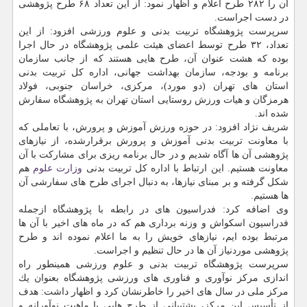
آن را ۲۸۲ طرح اعلام و اظهار نمود: از این تعداد ۶۸ طرح پژوهشی
در دست اجراست.
سرپرست پژوهشگاه تربیت بدنی و علوم ورزشی افزود: از این
تعداد، ۳۲ طرح توسط اعضای هیئت علمی پژوهشگاه در حال اجرا
بوده كه هشت عنوان آن، طرح هایی هستند كه از جانب سازمان
برنامه و بودجه، سازمان بهداشت جهانی، اداره كل تربیت بدنی
استان های تهران (دو مورد)، مركزی، خراسان جنوبی، فولاد
هرمزگان و هیات ورزش روستایی استان تهران به پژوهشگاه سفارش
شده اند.
شریف نژاد افزود: در حوزه ورزش آموزش و پرورش، با تعاملی كه
با معاونت تربیت بدنی آموزش و پرورش برقرارشده، از نیازهای
پژوهشی آن ها آگاه شدیم و در حال برنامه ریزی برای مشاركت با آن
معاونت هستیم. این ارتباط با اداره كل تربیت بدنی
وزارت علوم
هم
شكل گرفته و بر مبنای نیازها، به دنبال اجرای طرح های سفارشی آن
ها هستیم.
وی اضافه كرد: فدراسیون های در رابطه با پژوهشگاه ازجمله
فدراسیون اسكواش و وزنه برداری هم كه در ماه های اخیر با آن ها
مرتبط بوده ایم، نیازهای خویش را به ما اعلام نموده اند و طرح
پژوهشی موردنیاز آن ها در حال تنظیم و اجراست.
سرپرست پژوهشگاه تربیت بدنی و علوم ورزشی همینطور راه
اندازی مركز نوآوری و فناوری های ورزشی پژوهشگاه بعنوان یك
مركز ملی در سال های اخیر را خاطرنشان كرد و اظهار داشت: هدف
از تأسیس این مركز، پشتیبانی از طرح هایی با ماهیت نوآورانه و