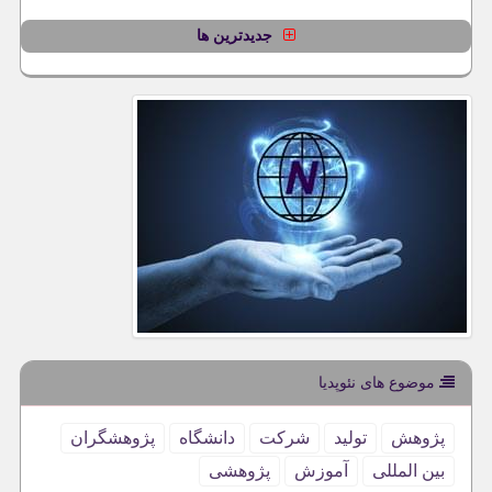
جدیدترین ها
موضوع های نئوپدیا
پژوهش
تولید
شركت
دانشگاه
پژوهشگران
بین المللی
آموزش
پژوهشی