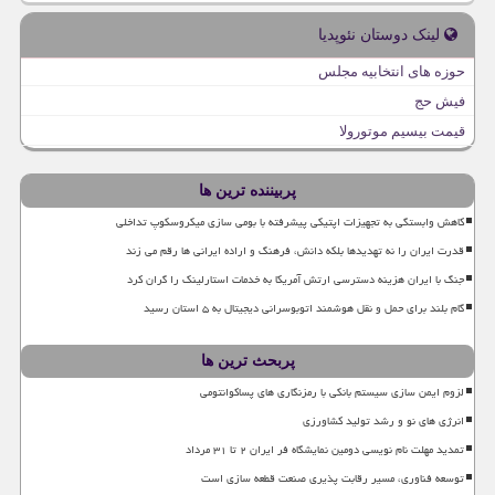
لینک دوستان نئوپدیا
حوزه های انتخابیه مجلس
فیش حج
قیمت بیسیم موتورولا
پربیننده ترین ها
کاهش وابستگی به تجهیزات اپتیکی پیشرفته با بومی سازی میکروسکوپ تداخلی
قدرت ایران را نه تهدیدها بلکه دانش، فرهنگ و اراده ایرانی ها رقم می زند
جنگ با ایران هزینه دسترسی ارتش آمریکا به خدمات استارلینک را گران کرد
گام بلند برای حمل و نقل هوشمند اتوبوسرانی دیجیتال به ۵ استان رسید
پربحث ترین ها
لزوم ایمن سازی سیستم بانکی با رمزنگاری های پساکوانتومی
انرژی های نو و رشد تولید کشاورزی
تمدید مهلت نام نویسی دومین نمایشگاه فر ایران ۲ تا ۳۱ مرداد
توسعه فناوری، مسیر رقابت پذیری صنعت قطعه سازی است