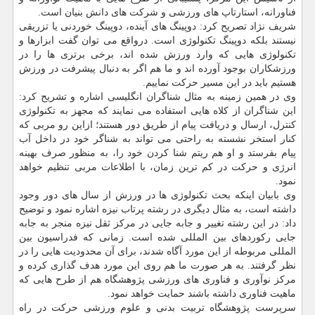
فناورانه، استارتاپ های ورزشی و شركت های دانش بنیان است.
شریف نژاد تصریح كرد: دوپینگ های آینده، دوپینگ خوردنی یا تزریقی
نیستند بلكه دوپینگ تكنولوژی است. درواقع می توان گفت ابزارها و
تكنولوژی هایی كه وارد ورزش شده اند، برخی برتری ها را در
ورزشكاران بوجود آورده اند و ما هم اگر به دنبال پیشرفت در ورزش
هستیم باید در این مسیر حركت نماییم.
وی در همین زمینه به مثال شناگران انگلیسی اشاره و تشریح كرد:
این شناگران از كلاه هایی استفاده می نمایند كه مجهز به تكنولوژی
كنترل، ارسال و دریافت پیام از طریق دور هستند؛ ازاین رو مربی كه
كنار استخر نشسته به راحتی می تواند به شناگر خود در داخل آب
پیام بفرستد و او هم ریتم شنا كردن خود را، به منظور صرف بهینه
انرژی و حركت در كم ترین زمان، با اطلاعات مربی تنظیم خواهد
نمود.
وی بابیان اینكه بحث تكنولوژی ها در ورزش از سال های دور وجود
داشته است، به مثال دیگری در رشته پرتاب نیزه اشاره نمود و توضیح
داد: در این رشته تغییر و جابه جایی در مركز ثقل نیزه منجر به جابه
جایی ركوردهای بین المللی شده است. زمانی كه فدراسیون بین
المللی مربوطه از این مورد آگاه شدند، برای آن محدودیت هایی را در
نظر گرفتند. به هر صورت ما هم روی این مورد هدف گذاری كرده و
مركز نوآوری و فناوری های ورزشی پژوهشگاه هم از طرح هایی كه
ماهیت فناوری داشته باشند حمایت خواهد نمود.
سرپرست پژوهشگاه تربیت بدنی و علوم ورزشی حركت در راه