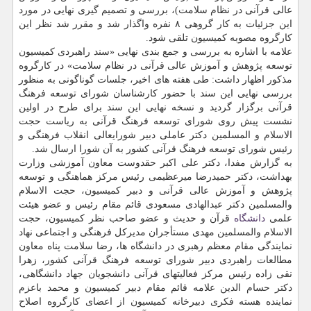
عالی قرآنی در نظام سلامت)، بررسی و تصمیم گیری نهایی در مورد
این جزئیات به کار گروهی ۸ نفره واگذار شد و مقرر شد نظر این
کارگروه مصوبه کمیسیون تلقی شود.
علامه با اشاره به بررسی و جمع بندی نهایی «سند راهبردی کمیسیون
توسعه پژوهش و آموزش عالی قرآنی در نظام سلامت» در کارگروه
مذکور اظهار داشت: طی هفته های اخیر، جلسات گوناگونی به منظور
بررسی نهایی این سند با حضور کارشناسان شورای توسعه فرهنگ
قرآنی برگزار گردید و نسخه نهایی این سند برای طرح در اولین
نشست پیش روی شورای توسعه فرهنگ قرآنی به ریاست حجت
الاسلام و المسلمین دکتر عاملی دبیر شورایعالی انقلاب فرهنگی و
رئیس شورای توسعه فرهنگ قرآنی کشور به آن شورا ارسال شد.
به گزارش مفدا، دکتر علی اکبر حقدوست معاون آموزشی وزارت
بهداشت، دکتر حمیدرضا میرعظیمی رئیس مرکز هماهنگی و توسعه
پژوهش و آموزش عالی قرآنی و دبیر کمیسیون، حجت الاسلام
والمسلمین دکتر عبدالهادی مسعودی قائم مقام رئیس و عضو هیئت
علمی
دانشگاه
قرآن و حدیث و عضو صاحب نظر کمیسیون، حجت
الاسلام والمسلمین مهدی مستأجران مدیرکل فرهنگی و اجتماعی نهاد
نمایندگی مقام معظم رهبری در دانشگاه ها، رضا سلامت پناه معاون
مطالعات راهبردی دبیر شورای توسعه فرهنگ قرآنی کشور، زهرا
نقی زاده رئیس مرکز فعالیتهای قرآنی دانشجویان جهاد دانشگاهی،
دکتر حسام الدین علامه قائم مقام دبیر کمیسیون و محمد باعزم
نماینده هسته فکری دبیرخانه کمیسیون از اعضای کارگروه اصلاح