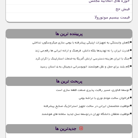
حوزه های انتخابیه مجلس
فیش حج
قیمت بیسیم موتورولا
پربیننده ترین ها
کاهش وابستگی به تجهیزات اپتیکی پیشرفته با بومی سازی میکروسکوپ تداخلی
قدرت ایران را نه تهدیدها بلکه دانش، فرهنگ و اراده ایرانی ها رقم می زند
جنگ با ایران هزینه دسترسی ارتش آمریکا به خدمات استارلینک را گران کرد
گام بلند برای حمل و نقل هوشمند اتوبوسرانی دیجیتال به ۵ استان رسید
پربحث ترین ها
توسعه فناوری، مسیر رقابت پذیری صنعت قطعه سازی است
فراخوان ساخت مودم نوری با تراشه بومی
موفقیت متخصصان ایرانی در ساخت تجهیز استراتژیک صنایع پیشرفته
موفقیت محققان دانشگاه تهران درتوسعه نسل جدید سامانه های هوشمند
جدیدترین ها