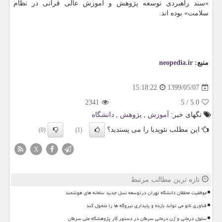
«سند راهبردی توسعه پژوهش و آموزش عالی قرآنی در نظام
سلامت» بوده اند.
منبع:
neopedia.ir
1399/05/07
15:18:22
2341
5
/
5.0
تگهای خبر:
آموزش
,
پژوهش
,
دانشگاه
این مطلب نئوپدیا را می پسندید؟
(0)
(1)
X
تازه ترین مطالب مرتبط
موفقیت محققان دانشگاه تهران درتوسعه نسل جدید سامانه های هوشمند
فناوری نانو می تواند بازده و پایداری نیروگاه ها را متحول کند
سلول درمانی و ژن درمانی سرطان در دستور کار پژوهشگاه ملی سرطان