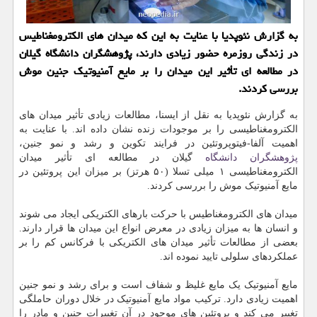
به گزارش نئوپدیا با عنایت به این كه میدان های الكترومغناطیس
در زندگی روزمره حضور زیادی دارند، پژوهشگران دانشگاه گیلان
در مطالعه ای تأثیر این میدان را بر مایع آمنیوتیك جنین موش
بررسی كردند.
به گزارش نئوپدیا به نقل از ایسنا، مطالعات زیادی تأثیر میدان های
الکترومغناطیسی را بر موجودات زنده نشان داده اند. با عنایت به
اهمیت آلفا-فیتوپروتئین در فرایند تکوین و رشد و نمو جنین،
پژوهشگران
دانشگاه
گیلان در مطالعه ای تأثیر میدان
الکترومغناطیسی ۱ میلی تسلا (۵۰ هرتز) بر میزان این پروتئین در
مایع آمنیوتیک موش را بررسی کردند.
میدان های الکترومغناطیس با حرکت بارهای الکتریکی ایجاد می شوند
و انسان ها به میزان زیادی در معرض انواع این میدان ها قرار دارند.
بعضی از مطالعات تأثیر میدان های الکتریکی با فرکانس کم را بر
عملکردهای سلولی تایید نموده اند.
مایع آمنیوتیک یک مایع غلیظ و شفاف است و برای رشد و نمو جنین
اهمیت زیادی دارد. ترکیب مواد مایع آمنیوتیک در خلال دوران حاملگی
تغییر می کند و پروتئین های موجود در آن تغییرات جنین و مادر را