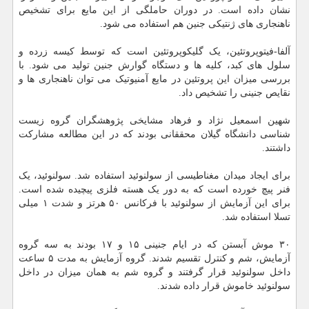
نشان داده است. در دوران حاملگی از این مایع برای تشخیص
ناهنجاری های ژنتیکی جنین هم استفاده می شود.
آلفا-فیتوپروتئین، یک گلیکوپروتئین است که توسط کیسه زرده و
سلول های کبد، کلیه ها و دستگاه گوارش جنین تولید می شود. با
بررسی میزان این پروتئین در مایع آمنیوتیک می توان ناهنجاری ها و
نقایص جنینی را تشخیص داد.
شهین اسمعیل نژاد و فرهاد مشایخی پژوهشگران گروه زیست
شناسی دانشگاه گیلان محققانی بودند که در این مطالعه مشارکت
داشتند.
برای ایجاد میدان مغناطیسی از سولنوئید استفاده شد. سولنوئید، یک
فنر پیچ خورده است که به دور یک هسته فلزی پیچیده شده است.
برای این آزمایش از سولنوئید با فرکانس ۵۰ هرتز و شدت ۱ میلی
تسلا استفاده شد.
۳۰ موش آبستن که در ایام جنینی ۱۵ و ۱۷ بودند به سه گروه
آزمایش، شم و کنترل تقسیم شدند. گروه آزمایش به مدت ۵ ساعت
داخل سولنوئید قرار گرفتند و گروه شم به همان میزان در داخل
سولنوئید خاموش قرار داده شدند.