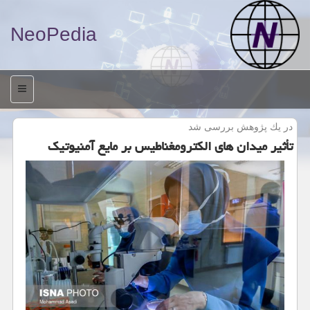
NeoPedia
منو
در یك پژوهش بررسی شد
تأثیر میدان های الكترومغناطیس بر مایع آمنیوتیك