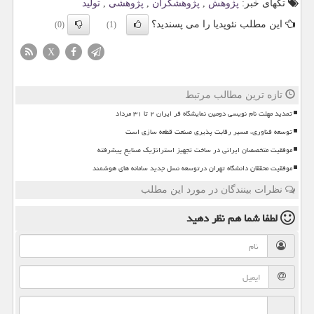
تگهای خبر:
پژوهش
,
پژوهشگران
,
پژوهشی
,
تولید
این مطلب نئوپدیا را می پسندید؟
(0)
(1)
X
تازه ترین مطالب مرتبط
تمدید مهلت نام نویسی دومین نمایشگاه فر ایران ۲ تا ۳۱ مرداد
توسعه فناوری، مسیر رقابت پذیری صنعت قطعه سازی است
موفقیت متخصصان ایرانی در ساخت تجهیز استراتژیک صنایع پیشرفته
موفقیت محققان دانشگاه تهران درتوسعه نسل جدید سامانه های هوشمند
نظرات بینندگان در مورد این مطلب
لطفا شما هم
نظر دهید