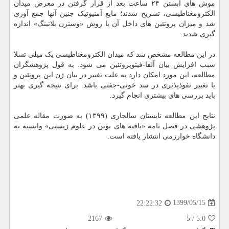
موش های آبستن ۲۴ ساعت بعد از قرار گرفتن در معرض میدان
الکترومغناطیسی، تشریح شدند؛ مایع آمنیوتیک جنین آنها جمع آوری
شد و میزان پروتئین های داخل آن با روش «وسترن بلاتینگ» اندازه
گیری شدند.
در این مطالعه مشخص شد که میدان الکترومغناطیسی یک میلی تسلا
سبب افزایش بیان آلفا-فیتوپروتئین می شود. به قول پژوهشگران
مطالعه، این مورد امکان دارد به علت تغییر در بیان ژن این پروتئین و
یا تغییر نفوذپذیری در سد خونی-جفتی باشد. برای نتیجه گیری بهتر
باید بررسی های بیشتری انجام گیرد.
نتایج این مطالعه تابستان سالجاری (۱۳۹۹) به صورت مقاله علمی
پژوهشی در فصل نامه «یافته های نوین در علوم زیستی» وابسته به
دانشگاه خوارزمی انتشار یافته است.
1399/05/15
22:22:32
2167
5
/
5.0