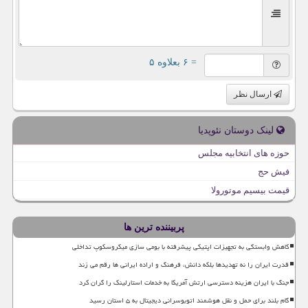
= ۶ بعلاوه ۵
ارسال نظر
لینک دوستان نئوپدیا
حوزه های انتخابیه مجلس
فیش حج
قیمت بیسیم موتورولا
پربیننده ترین ها
کاهش وابستگی به تجهیزات اپتیکی پیشرفته با بومی سازی میکروسکوپ تداخلی
قدرت ایران را نه تهدیدها بلکه دانش، فرهنگ و اراده ایرانی ها رقم می زند
جنگ با ایران هزینه دسترسی ارتش آمریکا به خدمات استارلینک را گران کرد
گام بلند برای حمل و نقل هوشمند اتوبوسرانی دیجیتال به ۵ استان رسید