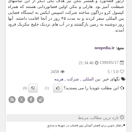
آرتور فضانورد و همسر بنکن نیز هدف یکی دیگر از این تماسهای
شیطنت آمیز بود. هارلی و بنکن اولین فضانوردانی هستند که همراه
کپسول کرو دراگون ساخته شرکت اسپیس ایکس به ایستگاه فضایی
بین المللی سفر کردند و به مدت ۴۵ روز در آنجا اقامت داشتند. آنها
روز دوشنبه به زمین بازگشتند و در آب های نزدیک خلیج مکزیک فرود
آمدند.
منبع:
neopedia.ir
1399/05/17
21:34:46
2458
5
/
5.0
تگهای خبر:
بین المللی
,
شركت
,
هزینه
این مطلب نئوپدیا را می پسندید؟
(0)
(1)
X
تازه ترین مطالب مرتبط
راهکار نانویی برای کاهش آلودگی بوی فاضلاب در شهرها و صنایع