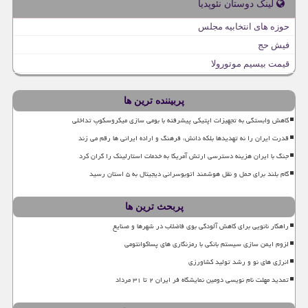
لینک دوستان نئوپدیا
حوزه های انتخابیه مجلس
فیش حج
قیمت بیسیم موتورولا
پربیننده ترین ها
کاهش وابستگی به تجهیزات اپتیکی پیشرفته با بومی سازی میکروسکوپ تداخلی
قدرت ایران را نه تهدیدها بلکه دانش، فرهنگ و اراده ایرانی ها رقم می زند
جنگ با ایران هزینه دسترسی ارتش آمریکا به خدمات استارلینک را گران کرد
گام بلند برای حمل و نقل هوشمند اتوبوسرانی دیجیتال به ۵ استان رسید
پربحث ترین ها
راهکار نانویی برای کاهش آلودگی بوی فاضلاب در شهرها و صنایع
لزوم ایمن سازی سیستم بانکی با رمزنگاری های پساکوانتومی
انرژی های نو و رشد تولید کشاورزی
تمدید مهلت نام نویسی دومین نمایشگاه فر ایران ۲ تا ۳۱ مرداد