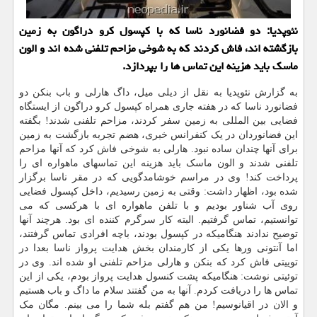
نئوپدیا: دو فضانورد ناسا كه با كپسول كرو دراگون به زمین
بازگشته اند، فاش كردند كه به شوخی مزاحم تلفنی شده اند و الون
ماسك باید هزینه این تماس ها را بپردازد.
به گزارش نئوپدیا به نقل از دیلی میل، داگ هارلی و باب بنکن دو
فضانورد ناسا که در هفته جاری همراه کپسول کرو دراگون از ایستگاه
فضایی بین المللی به زمین سفر کردند، مزاحم تلفنی شدند! بگفته
این فضانوردان در یک کنفرانس خبری، هضم تجربه بازگشت به زمین
برای آنها چندان ساده نبود. هارلی به شوخی فاش کرد که آنها مزاحم
تلفنی شدند و الون ماسک باید هزینه این تماسهای ماهواره ای را
پرداخت کند! وی در مراسم خوشامدگویی که در مقر ناسا برگزار
شده بود، اظهار داشت: وقتی به زمین رسیدیم، داخل کپسول فضایی
روی آب شناور بودیم و با تلفن ماهواره ای با هرکسی که می
توانستیم، تماس گرفتیم. البته کار سرگرم کننده ای بود. هرچند آنها
توضیح ندادند هنگامیکه در کپسول بودند، باچه افرادی تماس گرفتند،
اما آنتونی ورها یکی از کارمندان بخش هدایت پرواز ناسا بعدا در
توییتی فاش کرد که بنکن و هارلی مزاحم تلفنی او شده اند. وی در
توئیتی نوشت: هنگامیکه پشت کنسول هدایت پرواز بودم، یکی از این
تماس ها را دریافت کردم. آنها به من گفتند سلام ما داگ و باب هستیم
و الان در اقیانوسیم! من هم گفتم بله شما را می بینم. مگان مک