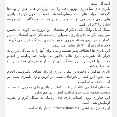
ایده آل است.
باتری های ساختاری توزیع یافته را می توان در همه چیز از پهپادها
گرفته تا ربات های نامه رسان استفاده نمود. به قول کوتوف باتری
های روی جدید می توانند مدت زمان فعالیت دستگاه با یک مرتبه
شارژ را ۲ برابر کنند.
مینگ کیانگ وانگ یکی دیگر از محققان این پروژه می گوید: ما تخمین
می زنیم اگر به جای باتری معمولی از نسخه های جدید استفاده نماییم
که از جنس روی هستند و روی بخش خارجی دستگاه قرار می گیرند،
ذخیره انرژی آن ۷۲ بار بیشتر می شود.
این باتری ها انعطاف پذیر هستند و می توان آنها را به سادگی در ربات
قرار داد. همزمان باتری های مذکور می توانند چند وظیفه را انجام
دهند. آنها علاوه بر شارژ دستگاه می توانند از بخش های مختلف ربات
محافظت کنند.
باتری مذکور با ذخیره و انتقال انرژی از راه غشای الکترولیتی انجام
می شود. این غشا از نانوالیاف مبتنی بر کربن و ژل پلیمری مبتنی بر
آب ساخته شده است.
محققان ادعا می کنند این غشا کمتر از باتری های معمول به محیط
زیست صدمه می زند و قابلیت آتش زایی هم ندارد.
این فناوری روی اسباب بازی های رباتیک به شکل کرم و عقرب
آزمایش شده است.
این تحقیق در نشریه Science Robotics انتشار یافته است.