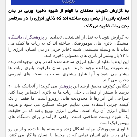
به گزارش نئوپدیا محققان با الهام از شیوه ذخیره چربی در بدن
انسان، باتری از جنس روی ساخته اند كه ذخایر انرژی را در سرتاسر
بدن ربات ذخیره می كند.
به گزارش نئوپدیا به نقل از ایندپندنت، تعدادی از
پژوهشگران
دانشگاه
میشیگان باتری های بیومورفیکی ساخته اند که به ربات ها کمک می
نماید تا به وسیله سیستمی شبیه ذخایر چربی در بدن انسان، انرژی را
تا ۷۲ بار بیشتر از باتری های معمولی ذخیره کنند.
این ایده با تقلید از منابع انرژی ساخته شده که در بدن موجودات زنده
به صورت پراکنده وجود دارند. بدین سان ظرفیت باتری ربات ها
بیشتر می شود و آنها شارژ بیشتری نسبت به نسخه های لیتیومی
ذخیره می کنند.
نیکلاس کوتوف محقق ارشد این
پژوهش
می گوید: از آنجائیکه باید ۲۰
درصد یا بیشتر از فضای داخلی ربات ها به باتری اختصاص پیدا کند،
طراحی این ابزارها با محدودیت هایی روبرو است. ما فقط از یک
کیسه چربی استفاده نمی نماییم چونکه سنگین می شود و هزینه
انتقال انرژی آن زیاد است. مخزن انرژی توزیع یافته که در حقیقت
یک شیوه زیست شناختی است، راهی کارآمدتر برای دستگاه های
بیومورفیک است.
فناوری بیومورفیک برپایه اشکال زنده و سیستم ها بنا شده و ازاین رو
برای ربات های انسان نمایی که در محیط با انسان ها کار می کنند،