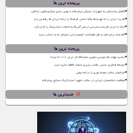
پربیننده ترین ها
کاهش وابستگی به تجهیزات اپتیکی پیشرفته با بومی سازی میکروسکوپ تداخلی
قدرت ایران را نه تهدیدها بلکه دانش، فرهنگ و اراده ایرانی ها رقم می زند
جنگ با ایران هزینه دسترسی ارتش آمریکا به خدمات استارلینک را گران کرد
گام بلند برای حمل و نقل هوشمند اتوبوسرانی دیجیتال به ۵ استان رسید
پربحث ترین ها
تمدید مهلت نام نویسی دومین نمایشگاه فر ایران ۲ تا ۳۱ مرداد
توسعه فناوری، مسیر رقابت پذیری صنعت قطعه سازی است
فراخوان ساخت مودم نوری با تراشه بومی
موفقیت متخصصان ایرانی در ساخت تجهیز استراتژیک صنایع پیشرفته
جدیدترین ها