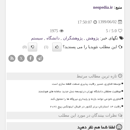
منبع:
neopedia.ir
1399/06/02
17:50:07
1975
5
/
5.0
تگهای خبر:
پژوهش
,
پژوهشگران
,
دانشگاه
,
سیستم
این مطلب نئوپدیا را می پسندید؟
(0)
(1)
X
تازه ترین مطالب مرتبط
توسعه فناوری، مسیر رقابت پذیری صنعت قطعه سازی است
موفقیت محققان دانشگاه تهران درتوسعه نسل جدید سامانه های هوشمند
فناوری نانو می تواند بازده و پایداری نیروگاه ها را متحول کند
رقابت ۱۴ استارتاپ برتر کشور در فینال اینوتکس پیچ ۲۰۲۶
نظرات بینندگان در مورد این مطلب
لطفا شما هم
نظر دهید