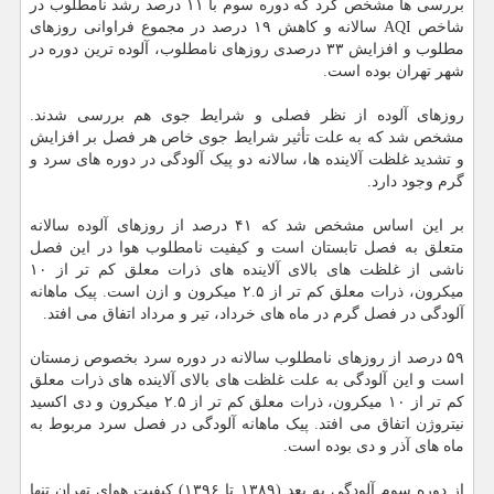
بررسی ها مشخص کرد که دوره سوم با ۱۱ درصد رشد نامطلوب در
شاخص AQI سالانه و کاهش ۱۹ درصد در مجموع فراوانی روزهای
مطلوب و افزایش ۳۳ درصدی روزهای نامطلوب، آلوده ترین دوره در
شهر تهران بوده است.
روزهای آلوده از نظر فصلی و شرایط جوی هم بررسی شدند.
مشخص شد که به علت تأثیر شرایط جوی خاص هر فصل بر افزایش
و تشدید غلظت آلاینده ها، سالانه دو پیک آلودگی در دوره های سرد و
گرم وجود دارد.
بر این اساس مشخص شد که ۴۱ درصد از روزهای آلوده سالانه
متعلق به فصل تابستان است و کیفیت نامطلوب هوا در این فصل
ناشی از غلظت های بالای آلاینده های ذرات معلق کم تر از ۱۰
میکرون، ذرات معلق کم تر از ۲.۵ میکرون و ازن است. پیک ماهانه
آلودگی در فصل گرم در ماه های خرداد، تیر و مرداد اتفاق می افتد.
۵۹ درصد از روزهای نامطلوب سالانه در دوره سرد بخصوص زمستان
است و این آلودگی به علت غلظت های بالای آلاینده های ذرات معلق
کم تر از ۱۰ میکرون، ذرات معلق کم تر از ۲.۵ میکرون و دی اکسید
نیتروژن اتفاق می افتد. پیک ماهانه آلودگی در فصل سرد مربوط به
ماه های آذر و دی بوده است.
از دوره سوم آلودگی به بعد (۱۳۸۹ تا ۱۳۹۶) کیفیت هوای تهران تنها