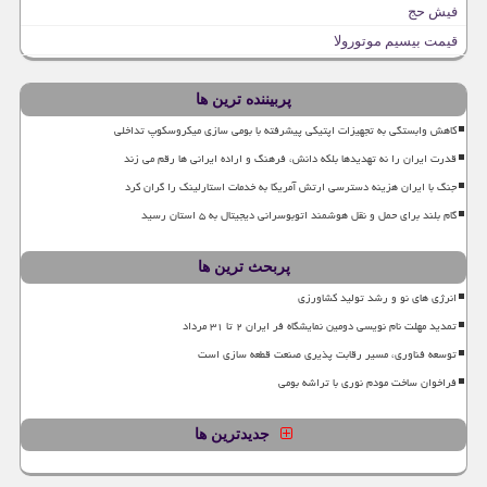
فیش حج
قیمت بیسیم موتورولا
پربیننده ترین ها
کاهش وابستگی به تجهیزات اپتیکی پیشرفته با بومی سازی میکروسکوپ تداخلی
قدرت ایران را نه تهدیدها بلکه دانش، فرهنگ و اراده ایرانی ها رقم می زند
جنگ با ایران هزینه دسترسی ارتش آمریکا به خدمات استارلینک را گران کرد
گام بلند برای حمل و نقل هوشمند اتوبوسرانی دیجیتال به ۵ استان رسید
پربحث ترین ها
انرژی های نو و رشد تولید کشاورزی
تمدید مهلت نام نویسی دومین نمایشگاه فر ایران ۲ تا ۳۱ مرداد
توسعه فناوری، مسیر رقابت پذیری صنعت قطعه سازی است
فراخوان ساخت مودم نوری با تراشه بومی
جدیدترین ها