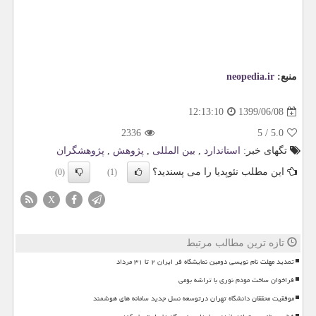
منبع:
neopedia.ir
1399/06/08
12:13:10
2336
5
/
5.0
تگهای خبر:
استاندارد
,
بین المللی
,
پژوهش
,
پژوهشگران
این مطلب نئوپدیا را می پسندید؟
(0)
(1)
X
تازه ترین مطالب مرتبط
تمدید مهلت نام نویسی دومین نمایشگاه فر ایران ۲ تا ۳۱ مرداد
فراخوان ساخت مودم نوری با تراشه بومی
موفقیت محققان دانشگاه تهران درتوسعه نسل جدید سامانه های هوشمند