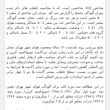
شاخص AQI شاخصی است که با محاسبه غلظت های ذکر شده
میزان آلودگی محیط را گزارش می کند. میزان این شاخص از صفر تا
۵۰۰ متغیر است و هر چه عدد بزرگ تر باشد، نشان دهنده آلودگی
بیشتر است. در این شاخص عدد بین صفر تا ۵۰ نشانگر وضعیت هوای
پاک، ۵۱ تا ۱۰۰ وضعیت متوسط و سالم، ۱۰۱ تا ۱۵۰ ناسالم برای
گروه های حساس، ۱۵۱ تا ۲۰۰ ناسالم، ۲۰۱ تا ۳۰۰ بسیار ناسالم و
۳۰۱ تا ۵۰۰ خطرناک می باشد.
نتایج بررسی روند بلندمدت ۱۶ ساله وضعیت هوای شهر تهران نشان
داد که باآنکه در این بازه زمانی میزان دو آلاینده مونواکسید کربن و
دی اکسید گوگرد به علت اجرای سیاست های ارتقای کیفی فناوری
ساخت و سوخت مصرفی وسایل نقلیه، تا سطح استانداردهای ملی و
بین المللی کاهش داشته است؛ اما در مورد سایر آلاینده ها شرایط به
این صورت نیست. سطح غلظت بیشتر آلاینده ها دو تا چهار برابر
بیشتر از حدود
استاندارد
ملی و بین المللی است.
در این مطالعه سه دوره کلی برای آلودگی هوای شهر تهران تعیین
شد: دوره اول: سال ۱۳۸۱ تا ۱۳۸۵ (مونوکسید کربن)، دوره دوم:
۱۳۸۶ تا ۱۳۸۸ (ذرات معلق کم تر از ۱۰ میکرون) و دوره سوم: ۱۳۸۹
تا ۱۳۹۶ (ذرات معلق کم تر از ۲.۵ میکرون).