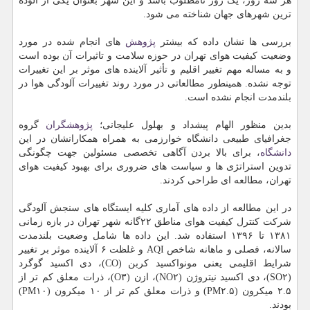
هر سه روز، یک روز نامطلوب باشد و این شهر بعنوان یکی از آلوده
ترین شهرهای جهان شناخته می شود.
بررسی ها نشان داده که بیشتر
پژوهش
های انجام شده در مورد
وضعیت کیفیت هوای تهران در حوزه سلامت و تاثیرات آن بوده است
و به مساله مهم تغییر اقلیم و تأثیر آلاینده های موثر بر این تغییرات
توجه نشده. همینطور مطالعاتی در مورد روند تغییرات آلودگی هوا در
بلندمدت انجام نشده است.
بدین منظور الهام پیشداد و بهلول علیجانی؛
پژوهشگران
گروه
جغرافیای طبیعی دانشگاه خوارزمی به همراه همکارانشان در این
دانشگاه
، برای بالا بردن آگاهی تخصصی مسئولین جهت چگونگی
تدوین استراتژی ها و سیاست های ضروری برای بهبود کیفیت هوای
تهران، مطالعه ای طراحی کردند.
در این مطالعه از داده های آماری کلیه ایستگاه های سنجش آلودگی
شرکت کنترل کیفیت هوای مناطق ۲۲گانه شهر تهران در بازه زمانی
۱۳۸۱ تا ۱۳۹۶ استفاده شد. این داده ها شامل وضعیت بلندمدت
سالانه، فصلی و ماهانه شاخص AQI و غلظت ۶ آلاینده موثر بر تغییر
شرایط اقلیمی یعنی مونواکسید کربن (CO)، دی اکسید گوگرد
(SO۲)، دی اکسید نیتروژن (NO۲)، ازن (O۳)، ذرات معلق کم تر از
۲.۵ میکرون (PM۲.۵) و ذرات معلق کم تر از ۱۰ میکرون (PM۱۰)
بودند.