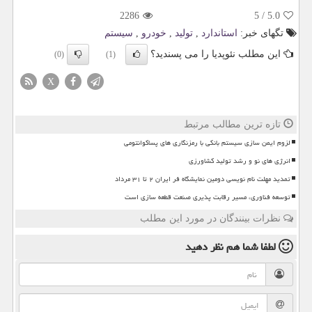
2286
5
/
5.0
تگهای خبر:
استاندارد
,
تولید
,
خودرو
,
سیستم
این مطلب نئوپدیا را می پسندید؟
(0)
(1)
X
تازه ترین مطالب مرتبط
لزوم ایمن سازی سیستم بانکی با رمزنگاری های پساکوانتومی
انرژی های نو و رشد تولید کشاورزی
تمدید مهلت نام نویسی دومین نمایشگاه فر ایران ۲ تا ۳۱ مرداد
توسعه فناوری، مسیر رقابت پذیری صنعت قطعه سازی است
نظرات بینندگان در مورد این مطلب
لطفا شما هم
نظر دهید