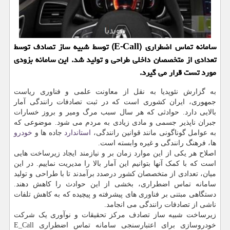
سامانه تماس اضطراری (E-Call) توسط شبیه ساز تصادف توسط
تعدادی از متخصصان داخلی طراحی و تولید شد. این سامانه بزودی
مورد تست قرار می گیرد.
به گزارش نئوپدیا به نقل از معاونت علمی و فناوری ریاست
جمهوری، ایران کشوری است که در ثبت تصادفات رانندگی آمار
بالایی دارد. حوادثی که هر سال سبب مرگ ومیر و بروز خسارات
جبران ناپذیر جسمی و مادی زیادی به مردم می شود. موضوعی که
به عوامل گوناگونی مانند قوانین رانندگی،
استاندارد
جاده ها و
خودرو
ها، فرهنگ رانندگی و غیره وابسته است.
اصلاح هر یکی از این موارد زمان بر و نیازمند ایجاد زیرساخت هایی
است که با کمک آنها بتوانیم این آمار بالا را مدیریت نماییم. در این
میان، تعدادی از متخصصان کشور درصدد برآمدند تا با طراحی و تولید
سامانه تماس اضطراری، بخشی از این حوادث را کاهش دهند.
دستگاهی مبتنی بر فناوری های پیشرفته و پیچیده که به کاهش تلفات
ناشی از تصادفات رانندگی می انجامد.
زیرساخت شبیه ساز تصادف مرکز تحقیقات و نوآوری یک شرکت
خودروسازی برای اعتبارسنجی سامانه تماس اضطراری E_Call