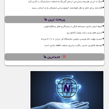
جنگ با ایران هزینه دسترسی ارتش آمریکا به خدمات استارلینک را گران کرد
گام بلند برای حمل و نقل هوشمند اتوبوسرانی دیجیتال به ۵ استان رسید
پربحث ترین ها
لزوم ایمن سازی سیستم بانکی با رمزنگاری های پساکوانتومی
انرژی های نو و رشد تولید کشاورزی
تمدید مهلت نام نویسی دومین نمایشگاه فر ایران ۲ تا ۳۱ مرداد
توسعه فناوری، مسیر رقابت پذیری صنعت قطعه سازی است
جدیدترین ها