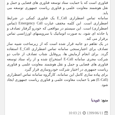
فناوری است که با حمایت ستاد توسعه فناوری های فضایی و حمل و
نقل هوشمند معاونت علمی و فناوری ریاست جمهوری توسعه می
یابد.
سامانه تماس اضطراری E_Call یک فناوری کمکی در شرایط
اضطراری است. این کلمه مخفف عبارت Emergency Call (تماس
اضطراری) است. این سیستم در مواقعی که خودرو گرفتار تصادف و
یا حادثه ای شود، به صورت اتوماتیک با سرویسهای اورژانسی تماس
برقرار می کند.
در یک تفاهم دو جانبه قرار شده است که از زیرساخت شبیه ساز
تصادف برای اعتبارسنجی سامانه تماس اضطراری E_Call استفاده
گردد. برای انجام آزمایش ها، پروفایل شتاب تصادف از جانب دو
شرکت مجری سامانه E-Call استخراج شده و از راه ستاد توسعه
فناوری های فضایی و حمل و نقل هوشمند معاونت علمی و فناوری
ریاست جمهوری در اختیار شرکت خودروسازی قرار گیرد.
برای پیاده سازی کامل این سامانه، کارگروه سامانه تماس اضطراری
(E-Call) هم با حمایت معاونت علمی و فناوری ریاست جمهوری ایجاد
شود.
منبع:
نئوپدیا
1399/06/11
10:03:21