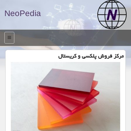
NeoPedia
منو
مركز فروش پلكسی و كریستال