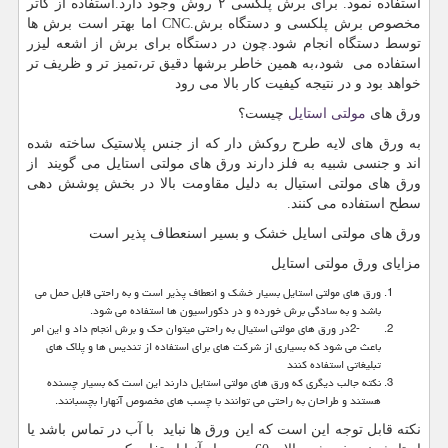
استفاده نمود. برای برش پلکسی ۲ روش وجود دارد.استفاده از کاتر
مخصوص برش پلکسی و دستگاه برش
CNC.
اما بهتر است برش ها
توسط دستگاه انجام شود.چون در دستگاه برای برش از اشعه لیزر
استفاده می شود،به همین خاطر برشها دقیق تر،تمیز تر و ظریف تر
خواهد بود و در نتیجه کیفیت کار بالا می رود
ورق های
مولتی استایل
چیست؟
به ورق های لایه طرح روکش دار که از جنس پلاستیک ساخته شده
اند و جنسی شبیه به فلز دارند ورق های مولتی استایل می گویند از
ورق های مولتی استیال به دلیل مقاومت بالا در بخش پوشش دهی
سطح استفاده می کنند.
ورق های مولتی اسایل خشک و بسیر اسنعطاف پذیر است
مزایای ورق مولتی استایل
ورق های مولتی استایل بسیار خشک و انعطاف پذیر است و به راحتی قابل حمل می
باشد و به سادگی برش خورده و در دکوراسیون ها استفاده می شود.
2-
در ورق های مولتی استیال به راحتی میتوان حک و برش انجام داد و این امر
باعث می شود که بسیاری از شرکت های برای استفاده از تندیس ها و پلاک های
تبلیغاتی استفاده کنند
نکته جالب دیگری که ورق های مولتی استایل دارند این است که بسیار چسنده
هستند و طراحان به راحتی می توانند با چسب های مخصوص آنهارا بچسبانند.
نکته قابل توجه این است که این ورق ها نباید با آب در تماس باشد یا