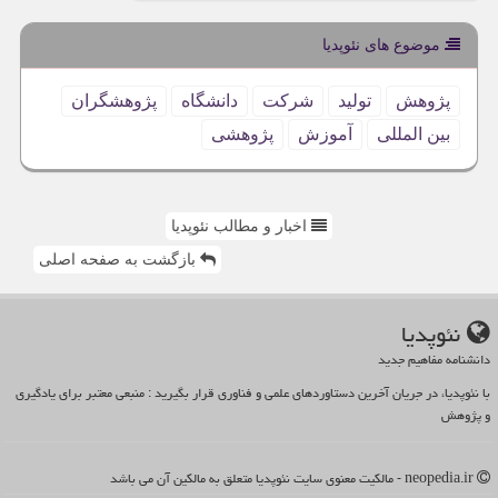
موضوع های نئوپدیا
پژوهش
تولید
شركت
دانشگاه
پژوهشگران
بین المللی
آموزش
پژوهشی
اخبار و مطالب نئوپدیا
بازگشت به صفحه اصلی
نئوپدیا
دانشنامه مفاهیم جدید
با نئوپدیا، در جریان آخرین دستاوردهای علمی و فناوری قرار بگیرید : منبعی معتبر برای یادگیری
و پژوهش
neopedia.ir - مالکیت معنوی سایت نئوپدیا متعلق به مالکین آن می باشد