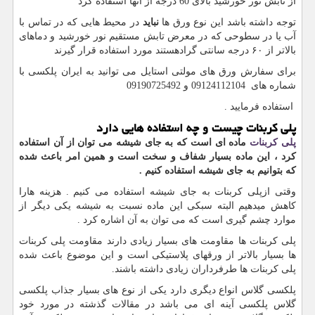
از تابش نور خورشید بالای 60 درجه از آنها استفاده کرد
توجه داشته باشد این نوع ورق ها
نباید
در محیط هایی که در تماس با
آب یا در سطوحی که در معرض تابش مستقیم نور خورشید و دماهای
بالاتر از ۶۰ درجه سانتی گرادهستند مورد استفاده قرار گیرند
برای سفارش ورق های مولتی استایل می توانید به ایران پلکسی با
شماره های 09124112104 و 09190725492
استفاده فرمایید
.
پلی کربنات چیست و چه استفاده هایی دارد
پلی کربنات
ماده ای است که به جای شیشه می توان از آن استفاده
کرد ، این ماده بسیار شفاف و سخت است و همین امر باعث شده
که بتوانیم به جای شیشه استفاده کنیم
.
وقتی ازپلی کربنات به جای شیشه استفاده می کنیم . هزینه هارا
کاهش میدهیم البته سبکی این ماده نسبت به شیشه یکی دیگر از
موارد چشم گیری است که می توان به آن اشاره کرد
.
پلی کربنات ها مقاومت های بسیار زیادی دارند مقاومت پلی کربنات
ها بسیار بالاتر از ورقهای پلاستیکی است و این موضوع باعث شده
پلی کربنات ها طرفرداران زیادی داشته باشند.
پلکسی گلاس انواع دیگری دارد یکی از نوع های بسیار جذاب پلکسی
گلاس پلکسی آینه ای می باشد در مقالات گذشته در مورد خود