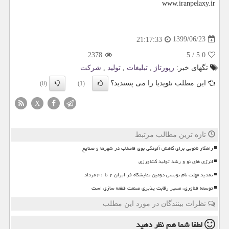
www.iranpelaxy.ir
1399/06/23
21:17:33
2378
5
/
5.0
تگهای خبر:
رپورتاژ
,
تبلیغات
,
تولید
,
شركت
این مطلب نئوپدیا را می پسندید؟
(0)
(1)
X
تازه ترین مطالب مرتبط
راهکار نانویی برای کاهش آلودگی بوی فاضلاب در شهرها و صنایع
انرژی های نو و رشد تولید کشاورزی
تمدید مهلت نام نویسی دومین نمایشگاه فر ایران ۲ تا ۳۱ مرداد
توسعه فناوری، مسیر رقابت پذیری صنعت قطعه سازی است
نظرات بینندگان در مورد این مطلب
لطفا شما هم
نظر دهید