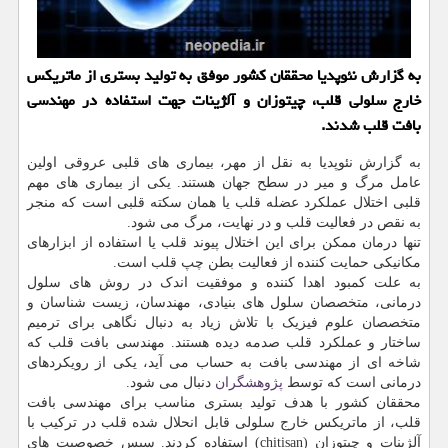
به گزارش نئوپدیا محققان كشور موفق به تولید بستری از ماتریكس
خارج سلولی قلب، چیتوزان و آلژینات جهت استفاده در مهندسی
بافت قلب شدند.
به گزارش نئوپدیا به نقل از مهر، بیماری های قلبی عروقی اولین
عامل مرگ و میر در سطح جهان هستند. یکی از بیماری های مهم
قلبی اختلال عملکرد عضله قلب یا همان سکته قلبی است که منجر
به نقص در فعالیت قلب و در نهایت، مرگ می شود.
تنها درمان ممکن برای این اختلال پیوند قلب یا استفاده از ابزارهای
مکانیکی حمایت کننده از فعالیت بطن چپ قلب است.
به علت کمبود اهدا کننده و موفقیت اندک در روش های سلول
درمانی، متخصصان سلول های بنیادی، مهندسان، زیست شناسان و
متخصصان علوم فیزیک با تلاش زیاد به دنبال نگاهی برای ترمیم
ساختار و عملکرد قلب صدمه دیده هستند. مهندسی بافت قلب که
شاخه ای از مهندسی بافت به حساب می آید، یکی از رویکردهای
درمانی است که توسط
پژوهشگران
دنبال می شود.
محققان کشور با هدف تولید بستری مناسب برای مهندسی بافت
قلب، از ماتریکس خارج سلولی قابل انحلال شده قلب در ترکیب با
آلژینات و چیتوزان (chitisan) استفاده کردند. سپس خصوصیت های