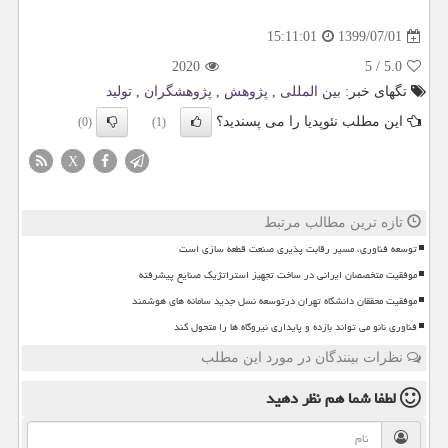
1399/07/01
15:11:01
2020
5
/
5.0
تگهای خبر:
بین المللی
,
پژوهش
,
پژوهشگران
,
تولید
این مطلب نئوپدیا را می پسندید؟
(0)
(1)
X
تازه ترین مطالب مرتبط
توسعه فناوری، مسیر رقابت پذیری صنعت قطعه سازی است
موفقیت متخصصان ایرانی در ساخت تجهیز استراتژیک صنایع پیشرفته
موفقیت محققان دانشگاه تهران درتوسعه نسل جدید سامانه های هوشمند
فناوری نانو می تواند بازده و پایداری نیروگاه ها را متحول کند
نظرات بینندگان در مورد این مطلب
لطفا شما هم
نظر دهید