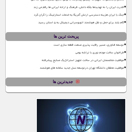
قدرت ایران را نه تهدیدها بلکه دانش، فرهنگ و اراده ایرانی ها رقم می زند
جنگ با ایران هزینه دسترسی ارتش آمریکا به خدمات استارلینک را گران کرد
گام بلند برای حمل و نقل هوشمند اتوبوسرانی دیجیتال به ۵ استان رسید
پربحث ترین ها
توسعه فناوری، مسیر رقابت پذیری صنعت قطعه سازی است
فراخوان ساخت مودم نوری با تراشه بومی
موفقیت متخصصان ایرانی در ساخت تجهیز استراتژیک صنایع پیشرفته
موفقیت محققان دانشگاه تهران درتوسعه نسل جدید سامانه های هوشمند
جدیدترین ها