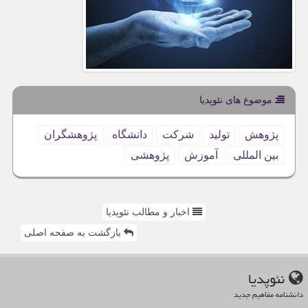
موضوع های نئوپدیا
پژوهش
تولید
شركت
دانشگاه
پژوهشگران
بین المللی
آموزش
پژوهشی
اخبار و مطالب نئوپدیا
بازگشت به صفحه اصلی
نئوپدیا
دانشنامه مفاهیم جدید