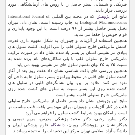
فیزیکی و شیمیایی بستر حاصل را با روش های آزمایشگاهی مورد
بررسی قرار دادند.
نتایج این
پژوهش
که در مجله بین المللی International Journal of
Biological Macromolecules به چاپ رسیده است، نشان داد، میزان
تخلل بستر حاصل بیشتر از ۹۶ درصد است. با این وجود پایداری و
قوام خویش را حفظ می نماید.
همچنین استفاده از آلژینات و چیتوزان به شکل مفهوم داری قدرت
کشش ماتریکس خارج سلولی قلب را می افزایند. کشت سلول های
بنیادی مزانشیمی انسان بر بستر یاد شده نشان داد در صورت ترکیب
ماتریکس خارج سلولی قلب با پلی ساکاریدهای نام برده شده به
نسبت ۷۵ به ۲۵ توان تقسیم سلول های مزانشیمی بهبود می یابد.
همچنین بررسی های بافت شناسی نشان داد هفت روز بعد از آغاز
کشت سلول های قلبی در محیط پیرامون بستر، سلول ها به داخل آن
نفوذ می کنند. علاوه بر این، بیان نشانگرهای قلبی در سلول های
کشت شده روی این بستر نسبت به سلول های کشت شده روی
ماتریکس خارج سلولی قلب، بیشتر است.
نتایج این پژوهش نشان داد بستر حاصل از ماتریکس خارج سلولی
قلب در کنار آلژینات و چیتوزان، برای مهندسی بافت قلب مناسب تر
است و امکان بهبود شرایط کشت سلول را فراهم می آورد.
دکتر ساره رجبی، دکتر محمد پزشکی مدرس، مریم تمیمی و
همکارانشان در پژوهشگاه رویان،
دانشگاه
علوم پزشکی ایران و
دانشگاه آزاد اسلامی تهران مرکز این تحقیقات را به نتیجه رساندند.