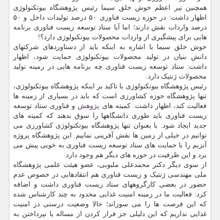
همچنین نیر اعظم خوش خلق سیما رئیس پژوهشگاه بیوتکنولوژی
اظهار داشت: در حوزه زیست فناوری ۵۰ درصد تولیدات داخل و ۵۰
درصد واردات نقش دارند؛ اما آیا ستاد توسعه زیست فناوری برنامه
هایی برای پیشگیری از واردات محصولات بیوتکنولوژی دارد؟!
خوش خلق سیما با اشاره به اینکه باید از دستاوردهای شرکتهای
دانش بنیان در تولید محصولات بیوتکنولوژی حمایت شود، اظهار
داشت: ستاد توسعه زیست فناوری چه برنامه هایی در زمینه تولید
محصولات ژنتیک دارد.
رئیس پژوهشگاه بیوتکنولوژی با تاکید بر اینکه پژوهشگاه بیوتکنولوژی،
تنها پژوهشگاه حوزه کشاورزی است که باید در بسیاری از زمینه ها
فعالیت کند، اظهار داشت: کمیته های
پژوهش
و فناوری ستاد توسعه
زیست فناوری باید طوری دانشگاهها را سوق بدهند که کمیته های
جدید ایجاد شود. با بعنوان تنها پژوهشگاه بیوتکنولوژی کشاورزی می
توانیم در خیلی از زمین ها نقش آفرینی نماییم. این پژوهشگاه پروژه
آنزیم را با حمایت های ستاد توسعه زیست فناوری به خوبی پیش می
برد و این ظرفیت در حوزه های دیگر هم وجود دارد.
از سوی دیگر دکتر محمدعلی ملبوبی، عضو هیئت علمی پژوهشگاه
ملی مهندسی ژنتیک و زیست فناوری هم انتقادهایی در خصوص عدم
حضور در بعضی کارگروههای ستاد زیست فناوری داشت و اضافه
کرد: فعالیت ما در زمینه امنیت غذایی محدود به چند کارشناس شده
که این فرصت ها را می سوزاند؛ حالا وضعیت درستی در امنیت
غذایی نداریم که این دلیلی جز فرار کردن از مساله یا نپرداختن به