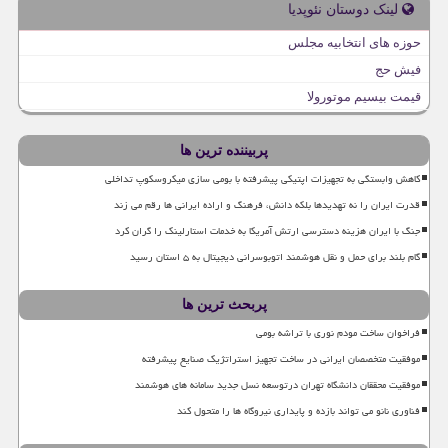
لینک دوستان نئوپدیا
حوزه های انتخابیه مجلس
فیش حج
قیمت بیسیم موتورولا
پربیننده ترین ها
کاهش وابستگی به تجهیزات اپتیکی پیشرفته با بومی سازی میکروسکوپ تداخلی
قدرت ایران را نه تهدیدها بلکه دانش، فرهنگ و اراده ایرانی ها رقم می زند
جنگ با ایران هزینه دسترسی ارتش آمریکا به خدمات استارلینک را گران کرد
گام بلند برای حمل و نقل هوشمند اتوبوسرانی دیجیتال به ۵ استان رسید
پربحث ترین ها
فراخوان ساخت مودم نوری با تراشه بومی
موفقیت متخصصان ایرانی در ساخت تجهیز استراتژیک صنایع پیشرفته
موفقیت محققان دانشگاه تهران درتوسعه نسل جدید سامانه های هوشمند
فناوری نانو می تواند بازده و پایداری نیروگاه ها را متحول کند