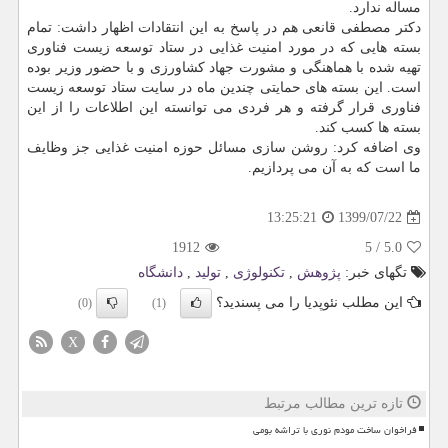
مساله ندارد.
دکتر مصطفی قانعی هم در پاسخ به این انتقادات اظهار داشت: تمام
بسته هایی که در مورد امنیت غذایی در ستاد توسعه زیست فناوری
تهیه شده با هماهنگی و مشورت جهاد کشاورزی و با حضور وزیر بوده
است. این بسته های حمایتی چندین ماه در سایت ستاد توسعه زیست
فناوری قرار گرفته و هر فردی می توانسته این اطلاعات را از این
بسته ها کسب کند.
وی اضافه کرد: روشن سازی مسائل حوزه امنیت غذایی جز وظایف
ما است که به آن می پردازیم.
1399/07/22
13:25:21
1912
5
/
5.0
تگهای خبر:
پژوهش
,
تكنولوژی
,
تولید
,
دانشگاه
این مطلب نئوپدیا را می پسندید؟
(0)
(1)
X
تازه ترین مطالب مرتبط
فراخوان ساخت مودم نوری با تراشه بومی