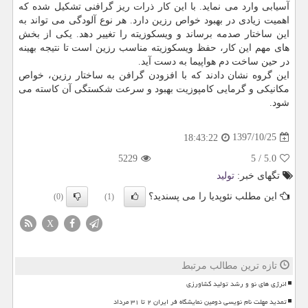
آسیابی وارد می نماید. با این كار ذرات ریز گرافنی تشكیل شده كه
اهمیت زیادی در بهبود خواص رزین دارد. هر نوع آلودگی می تواند به
این ساختار صدمه برساند و ویسكوزیته را تغییر دهد. یكی از بخش
های مهم این كار، حفظ ویسكوزیته مناسب رزین است تا نتیجه بهینه
در حین ساخت دم هواپیما به دست آید.
این گروه نشان دادند كه با افزودن گرافن به ساختار رزین، خواص
مكانیكی و گرمایی كامپوزیت بهبود و سرعت شكستگی آن كاسته می
شود.
1397/10/25
18:43:22
5229
5
/
5.0
تگهای خبر:
تولید
این مطلب نئوپدیا را می پسندید؟
(0)
(1)
X
تازه ترین مطالب مرتبط
انرژی های نو و رشد تولید کشاورزی
تمدید مهلت نام نویسی دومین نمایشگاه فر ایران ۲ تا ۳۱ مرداد