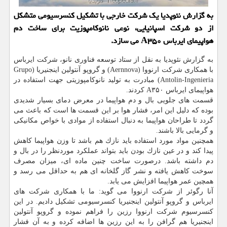
به گزارش نئوپدیا یك شركت خارجی با تشكیل كنسرسیومی متشكل
از دو شركت اسپانیایی، نوعی نانوكامپوزیت برای ساخت دم
هواپیمای ایرباس A۳۵۰ می سازد.
به گزارش نئوپدیا به نقل از ستاد توسعه فناوری نانو، شركت ایرباس
با همكاری شركت ارنووا (Aernnova) و گروپو آنتولین اینجنیریا (Grupo
Antolin-Ingenieria) مبادرت به تولید نانوكامپوزیتی جهت استفاده در
هواپیمای ایرباس A۳۵۰ كردند.
قسمت های جلویی بال و دم هواپیما در معرض دمای بسیار شدیدی
بوده كه دلیل این امر، فشار هوا بر این قسمت ها است كه باعث می
گردد تا طراحان هواپیما به دنبال استفاده از موادی با خواص مكانیكی
و گرمایی بالا باشند.
همچنین مواد مورد استفاده باید نازك هم باشد تا وزن هواپیما كاهش
پیدا كند و در عین نازك بودن باید بتواند عملكرد موردنظر را در بال و
دم داشته باشد. درصورت ساخت چنین ماده ای، میزان مصرف
سوخت كاهش یافته و نشر گاز گلخانه ای هم به حداقل می رسد و
همچین عمر هواپیما افزایش می یابد.
آنا رگوئر از شركت ارنووا می گوید: ما با همكاری شركت های
ایرباس و گروپو آنتولین اینجنیریا كنسرسیومی تشكیل دادیم. در این
كنسرسیوم شركت ارنووا رزین را فراهم نموده و گروپو آنتولین
اینجنیریا هم گرافن را به این رزین ها اضافه كرده و به آن فشار