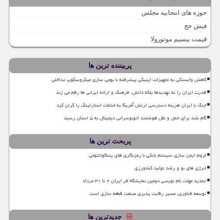
حوزه های انتخابیه مجلس
فیش حج
قیمت بیسیم موتورولا
پربیننده ترین ها
کاهش وابستگی به تجهیزات اپتیکی پیشرفته با بومی سازی میکروسکوپ تداخلی
قدرت ایران را نه تهدیدها بلکه دانش، فرهنگ و اراده ایرانی ها رقم می زند
جنگ با ایران هزینه دسترسی ارتش آمریکا به خدمات استارلینک را گران کرد
گام بلند برای حمل و نقل هوشمند اتوبوسرانی دیجیتال به ۵ استان رسید
پربحث ترین ها
لزوم ایمن سازی سیستم بانکی با رمزنگاری های پساکوانتومی
انرژی های نو و رشد تولید کشاورزی
تمدید مهلت نام نویسی دومین نمایشگاه فر ایران ۲ تا ۳۱ مرداد
توسعه فناوری، مسیر رقابت پذیری صنعت قطعه سازی است
جدیدترین ها