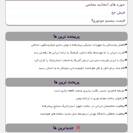
حوزه های انتخابیه مجلس
فیش حج
قیمت بیسیم موتورولا
پربیننده ترین ها
کاهش وابستگی به تجهیزات اپتیکی پیشرفته با بومی سازی میکروسکوپ تداخلی
قدرت ایران را نه تهدیدها بلکه دانش، فرهنگ و اراده ایرانی ها رقم می زند
جنگ با ایران هزینه دسترسی ارتش آمریکا به خدمات استارلینک را گران کرد
گام بلند برای حمل و نقل هوشمند اتوبوسرانی دیجیتال به ۵ استان رسید
پربحث ترین ها
توسعه فناوری، مسیر رقابت پذیری صنعت قطعه سازی است
فراخوان ساخت مودم نوری با تراشه بومی
موفقیت متخصصان ایرانی در ساخت تجهیز استراتژیک صنایع پیشرفته
موفقیت محققان دانشگاه تهران درتوسعه نسل جدید سامانه های هوشمند
جدیدترین ها