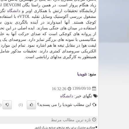
زیاد هنگ
آزمایشگاه تحقیقات ارتش با همکاری اوبر و
دانشگاه
تگزا
مشغول بررسی آکوستیک وسایل ن
کوچک هستند. آنها امیدوارند در آینده بالگردی بدون
استفاده در میدان های جنگی بسازند. ایده اصلی در این تحق
از پروانه های کوچکی است که صدای حرکت آنها به عل
مکانیسمی با نمونه های بزرگتر تمایز دارد. سروصدای یک پر
لیفت هوا در مقابل تیغه ها هم اشاره نمود. تمام این موار
الکتریکی سروصدای کمتری دارند. تحقیقات مذکور شامل آ
همینطور به کارگیری مدلهای رایانشی است.
منبع:
نئوپدیا
1399/09/10
16:32:26
تگهای خبر:
دانشگاه
این مطلب نئوپدیا را می پسندید؟
(0)
(1)
تازه ترین مطالب مرتبط
همکاری مشترک برای رفع نیازهای صنایع بزرگ کشور