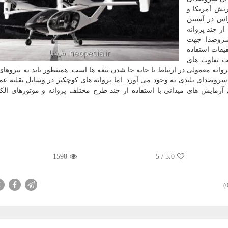
ام پرواز است. در همین راستا یگان DEVCOM ارتش آمریکا و
س در آستین
قلیه eVTOL با استفاده از چند پروانه
 سروصدا جهت
یقات استفاده
ت تفاوت های
وانه معمولی در ارتباط با جابه جا شدن تیغه ها است. همینطور باید به نیروهای
د سروصدای بلندی به وجود می آورد. اما پروانه های کوچکتر در وسایل نقلیه عمو
زمایش های میدانی با استفاده از چند طرح مختلف پروانه و موتورهای الک
1598
5
/
5.0
X