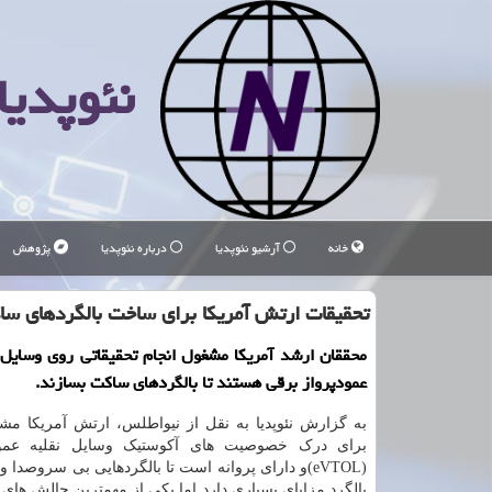
نئوپدیا
خانه
آرشیو نئوپدیا
درباره نئوپدیا
پژوهش
تحقیقات ارتش آمریكا برای ساخت بالگردهای سا
محققان ارشد آمریكا مشغول انجام تحقیقاتی روی وسایل 
عمودپرواز برقی هستند تا بالگردهای ساكت بسازند.
به گزارش نئوپدیا به نقل از نیواطلس، ارتش آمریکا مش
برای درک خصوصیت های آکوستیک وسایل نقلیه عمود
(eVTOL)و دارای پروانه است تا بالگردهایی بی سروصدا
بالگرد مزایای بسیاری دارد اما یکی از مهمترین چالش ها