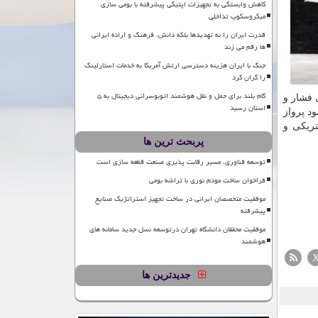
کاهش وابستگی به تجهیزات اپتیکی پیشرفته با بومی سازی
میکروسکوپ تداخلی
قدرت ایران را نه تهدیدها بلکه دانش، فرهنگ و اراده ایرانی
ها رقم می زند
جنگ با ایران هزینه دسترسی ارتش آمریکا به خدمات استارلینک
را گران کرد
گام بلند برای حمل و نقل هوشمند اتوبوسرانی دیجیتال به ۵
 فشار و
استان رسید
د پرواز
تریکی و
پربحث ترین ها
توسعه فناوری، مسیر رقابت پذیری صنعت قطعه سازی است
فراخوان ساخت مودم نوری با تراشه بومی
موفقیت متخصصان ایرانی در ساخت تجهیز استراتژیک صنایع
پیشرفته
موفقیت محققان دانشگاه تهران درتوسعه نسل جدید سامانه های
هوشمند
جدیدترین ها