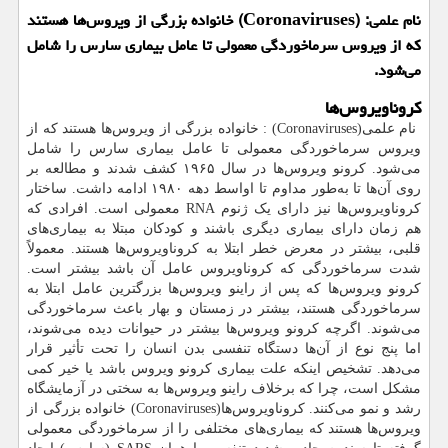
نام علمی: (Coronaviruses) خانواده بزرگی از ویروس‌ها هستند
كه از ویروس سرماخوردگی معمولی تا عامل بیماری سارس را شامل
می‌شود.
کروناویروس‌ها
نام علمی
: (Coronaviruses)
خانواده بزرگی از ویروس‌ها هستند که از
ویروس سرماخوردگی معمولی تا عامل بیماری سارس را شامل
می‌شود. کرونو ویروس‌ها در سال ۱۹۶۵ کشف شدند و مطالعه بر
روی آن‌ها تا به‌طور مداوم تا اواسط دهه ۱۹۸۰ ادامه داشت. ساختار
کروناویروس‌ها نیز دارای یک ژنوم
RNA
معمولی است. افرادی که
هم ‌زمان دارای بیماری دیگری باشند و کودکان مبتلا به بیماری‌های
قلبی، بیشتر در معرض خطر ابتلا به کروناویروس‌ها هستند. معمولاً
شدت سرماخوردگی که کروناویروس عامل آن باشد بیشتر است.
کرونو ویروس‌ها که پس از راینو ویروس‌ها بزرگترین عامل ابتلا به
سرماخوردگی هستند، بیشتر در زمستان و بهار باعث سرماخوردگی
می‌شوند. اگرچه کرونو ویروس‌ها بیشتر در حیوانات دیده می‌شوند،
اما پنج نوع از آن‌ها دستگاه تنفسی بدن انسان را تحت تأثیر قرار
می‌دهد. تشخیص اینکه علت بیماری کرونو ویروس باشد یا خیر کمی
مشکل است، چرا که برخلاف راینو ویروس‌ها به سختی در آزمایشگاه
رشد و نمو می‌کنند. کروناویروس‌ها
(Coronaviruses)
خانواده بزرگی از
ویروس‌ها هستند که بیماری‌های مختلفی را از سرماخوردگی معمولی