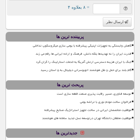
= ۸ بعلاوه ۴
ارسال نظر
پربیننده ترین ها
کاهش وابستگی به تجهیزات اپتیکی پیشرفته با بومی سازی میکروسکوپ تداخلی
قدرت ایران را نه تهدیدها بلکه دانش، فرهنگ و اراده ایرانی ها رقم می زند
جنگ با ایران هزینه دسترسی ارتش آمریکا به خدمات استارلینک را گران کرد
گام بلند برای حمل و نقل هوشمند اتوبوسرانی دیجیتال به ۵ استان رسید
پربحث ترین ها
توسعه فناوری، مسیر رقابت پذیری صنعت قطعه سازی است
فراخوان ساخت مودم نوری با تراشه بومی
موفقیت متخصصان ایرانی در ساخت تجهیز استراتژیک صنایع پیشرفته
موفقیت محققان دانشگاه تهران درتوسعه نسل جدید سامانه های هوشمند
جدیدترین ها