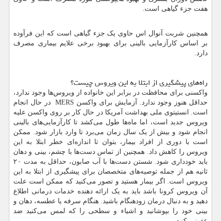
هفت جزء گیاهی است.
همچنین شربت آنوال اس حاوی یک جزء گیاهی است که این فرآوده
بر اساس کارآزمایی بالینی برای بهبود برخی علایم بیماری مصرف
دارد.
راه‌های پیشگیری از ابتلا به این ویروس چیست؟
واکسنی برای محافظت در برابر این خانواده از ویروس‌ها وجود ندارد،
حداقل هنوز وجود ندارد. آزمایش برای واکسن
MERS
در حال انجام
است. انستیتوی ملی بهداشت آمریکا در حال کار بر روی واکسن علیه
ویروس جدید است، اما ماه‌ها طول می‌کشد تا کارآزمایی‌های بالینی
انجام شود و بیش از یک سال زمان می‌برد تا وارد بازار شود. ممکن
است با دوری از افراد بیمار، بتوان تا اندازه‌ای خطر ابتلا به این
ویروس را کاهش داد. همچنین از تماس دست‌ها با چشم، بینی و دهان
باید خودداری شود. شستن دست‌ها با آب صابون، حداقل به مدت ۲۰
ثانیه هم از جمله توصیه‌های متخصصان برای پیشگیری از ابتلا به این
ویروس است. اگر بیمار هستید و تصور می‌کنید که ممکن است علت
آن ویروس کرونا باشد باید به یک ارائه دهنده خدمات درمانی اطلاع
دهید و به دنبال درمان زودهنگام باشید. هنگام سرفه یا عطسه، دهان و
بینی خود را بپوشانید و اشیاء و سطحی را که لمس می‌کنید ضد
عفونی کنید.