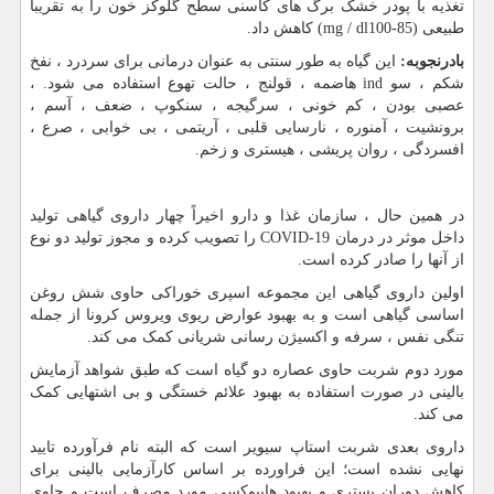
تغذیه با پودر خشک برگ های کاسنی سطح گلوکز خون را به تقریباً
طبیعی (85-100
mg / dl
) کاهش داد.
بادرنجوبه:
این گیاه به طور سنتی به عنوان درمانی برای سردرد ، نفخ
شکم ، سو
ind
هاضمه ، قولنج ، حالت تهوع استفاده می شود. ،
عصبی بودن ، کم خونی ، سرگیجه ، سنکوپ ، ضعف ، آسم ،
برونشیت ، آمنوره ، نارسایی قلبی ، آریتمی ، بی خوابی ، صرع ،
افسردگی ، روان پریشی ، هیستری و زخم.
در همین حال ، سازمان غذا و دارو اخیراً چهار داروی گیاهی تولید
داخل موثر در درمان
COVID-19
را تصویب کرده و مجوز تولید دو نوع
از آنها را صادر کرده است.
اولین داروی گیاهی این مجموعه اسپری خوراکی حاوی شش روغن
اساسی گیاهی است و به بهبود عوارض ریوی ویروس کرونا از جمله
تنگی نفس ، سرفه و اکسیژن رسانی شریانی کمک می کند.
مورد دوم شربت حاوی عصاره دو گیاه است که طبق شواهد آزمایش
بالینی در صورت استفاده به بهبود علائم خستگی و بی اشتهایی کمک
می کند.
داروی بعدی شربت استاپ سیویر است که البته نام فرآورده تایید
نهایی نشده است؛ این فراورده بر اساس کارآزمایی بالینی برای
کاهش دوران بستری و بهبود هایپوکسی مورد مصرف است و حاوی