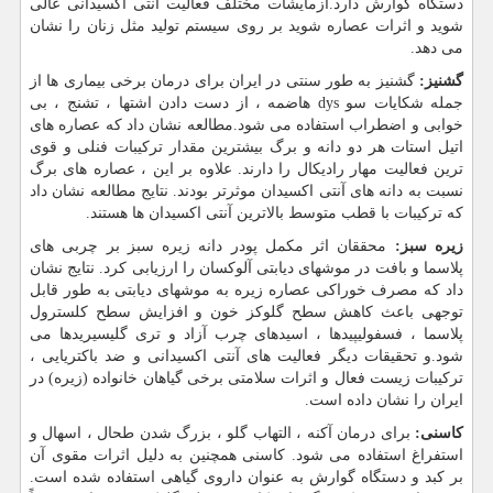
دستگاه گوارش دارد.آزمایشات مختلف فعالیت آنتی اکسیدانی عالی
شوید و اثرات عصاره شوید بر روی سیستم تولید مثل زنان را نشان
می دهد.
گشنیز:
گشنیز به طور سنتی در ایران برای درمان برخی بیماری ها از
جمله شکایات سو
dys
هاضمه ، از دست دادن اشتها ، تشنج ، بی
خوابی و اضطراب استفاده می شود.مطالعه نشان داد که عصاره های
اتیل استات هر دو دانه و برگ بیشترین مقدار ترکیبات فنلی و قوی
ترین فعالیت مهار رادیکال را دارند. علاوه بر این ، عصاره های برگ
نسبت به دانه های آنتی اکسیدان موثرتر بودند. نتایج مطالعه نشان داد
که ترکیبات با قطب متوسط
بالاترین آنتی اکسیدان ها هستند.
زیره سبز:
محققان اثر مکمل پودر دانه زیره سبز بر چربی های
پلاسما و بافت در موشهای دیابتی آلوکسان را ارزیابی کرد. نتایج نشان
داد که مصرف خوراکی عصاره زیره به موشهای دیابتی به طور قابل
توجهی باعث کاهش سطح گلوکز خون و افزایش سطح کلسترول
پلاسما ، فسفولیپیدها ، اسیدهای چرب آزاد و تری گلیسیریدها می
شود.و تحقیقات دیگر فعالیت های آنتی اکسیدانی و ضد باکتریایی ،
ترکیبات زیست فعال و اثرات سلامتی برخی گیاهان خانواده (زیره) در
ایران را نشان داده است.
کاسنی:
برای درمان آکنه ، التهاب گلو ، بزرگ شدن طحال ، اسهال و
استفراغ استفاده می شود. کاسنی همچنین به دلیل اثرات مقوی آن
بر کبد و دستگاه گوارش به عنوان داروی گیاهی استفاده شده است.