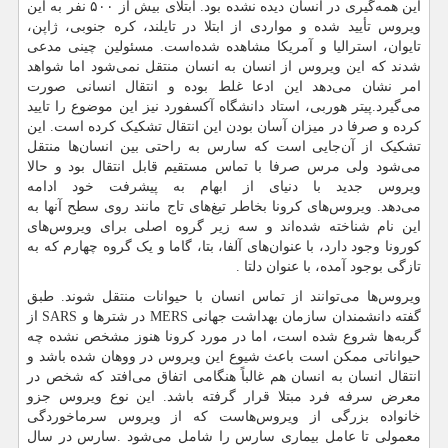
این همه‌گیری در انسان دیده نشده بود. ابتلای بیش از ۵۰۰ نفر به این
ویروس تأیید شده و مواردی از ابتلا در تایلند، کره جنوبی، ژاپن،
تایوان، استرالیا و آمریکا مشاهده شده‌است. مسئولین چینی مدعی
شدند که این ویروس از انسان به انسان منتقل نمی‌شود اما شواهد
امر نشان می‌دهد این ادعا غلط بوده و انتقال انسانی صورت
می‌گیرد.پیتر هوربی، استاد دانشگاه آکسفورد نیز این موضوع را تایید
کرده و صرفا در میزان آسان بودن این انتقال تشکیک کرده است. این
تشکیک از آن‌جایی است که سارس به راحتی بین انسان‌ها منتقل
می‌شود ولی مرس صرفا با تماس مستقیم قابل انتقال بود و حالا
ویروس جدید با دنیای از ابهام به پیشرفت خود ادامه
می‌دهد. ویروس‌های کرونا بخاطر تیغ‌های تاج مانند روی سطح آنها به
این نام شناخته شده‌اند و سه زیر گروه اصلی برای ویروس‌های
کورونا وجود دارد، با عنوان‌های آلفا، بتا، گاما و یک گروه چهارم که به
تازگی بوجود آمده، با عنوان دلتا .
ویروس‌ها می‌توانند از تماس انسان با حیوانات منتقل شوند. طبق
گفته دانشمندان سازمان بهداشت جهانی
MERS
در شتر‌ها و
SARS
از
گربه‌ها شروع شده است، اما در مورد کرونا هنوز مشخص نشده چه
حیواناتی ممکن است باعث شیوع این ویروس در ووهان شده باشد و
انتقال انسان به انسان هم غالباً هنگامی اتفاق می‌افتد که شخص در
معرض سرفه فرد مبتلا قرار گرفته باشد. این نوع ویروس جزو
خانواده بزرگی از ویروس‌هاست که از ویروس سرماخوردگی
معمولی تا عامل بیماری سارس را شامل می‌شود .سارس در سال