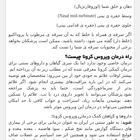
دهان و حلق شما (اوروفارنژیال)
وسط حفره ی بینی (
Nasal mid-turbinate
)
جلوی حفره ی بینی (حفره ی قدامی بینی)
اگر سرفه ی همراه با خلط که به آن سرفه ی مرطوب یا پروداکتیو
(خلط دار) گفته می شود، داشته باشید، ممکن است پزشکتان بخواهد
برخی از محتویات سرفه ی شما را تست کند.
راه درمان ویروس کرونا چیست؟
درمان خاصی وجود ندارد اما یک سری گیاهان و داروهای سنتی برای
درمان کمکی کرونا معرفی شده که در مطلب زیر به آن پرداخته ایم.
بیشتر اوقات علائم به خودی خود از بین می‌رود؛ متخصصان هم توصیه
می‌کنند که در این باره مراقبت‌های بیشتری انجام شود. اگر علائم
بدتر از سرماخوردگی است، حتما باید به پزشک مراجعه
شود.پزشکان می‌توانند با تجویز داروی درد یا تب، علائم را تسکین
دهند. نوشیدن مایعات زیاد، استراحت و خواب کافی تا حد امکان
همچنین می‌تواند در درمان این ویروس موثر باشد.
داروها و گیاهان کمک درمانی ویروس کرونا:
شوید:
به طور سنتی در ایران به عنوان درمانی برای برخی از بیماری
های دستگاه گوارش مانند نفخ شکم ، سو
i
هاضمه ، معده معده و
قولنج استفاده می شود و همچنین اثر ضد اسپاسم بر عضلات صاف