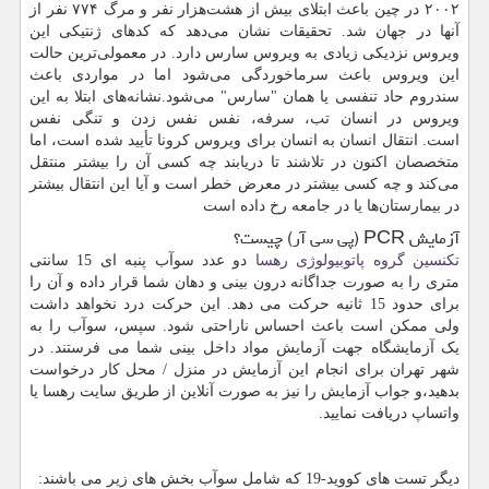
۲۰۰۲ در چین باعث ابتلای بیش از هشت‌هزار نفر و مرگ ۷۷۴ نفر از
آنها در جهان شد. تحقیقات نشان می‌دهد که کدهای ژنتیکی این
ویروس نزدیکی زیادی به ویروس سارس دارد. در معمولی‌ترین حالت
این ویروس باعث سرماخوردگی می‌شود اما در مواردی باعث
سندروم حاد تنفسی یا همان "سارس" می‌شود.نشانه‌های ابتلا به این
ویروس در انسان تب، سرفه، نفس نفس زدن و تنگی نفس
است. انتقال انسان به انسان برای ویروس کرونا تأیید شده است، اما
متخصصان اکنون در تلاشند تا دریابند چه کسی آن را بیشتر منتقل
می‌کند و چه کسی بیشتر در معرض خطر است و آیا این انتقال بیشتر
در بیمارستان‌ها یا در جامعه رخ داده است
آزمایش
PCR
(پی سی آر) چیست؟
تکنسین گروه پاتوبیولوژی رهسا
دو عدد سوآب پنبه ای 15 سانتی
متری را به صورت جداگانه درون بینی و دهان شما قرار داده و آن را
برای حدود 15 ثانیه حرکت می دهد. این حرکت درد نخواهد داشت
ولی ممکن است باعث احساس ناراحتی شود. سپس، سوآب را به
یک آزمایشگاه جهت آزمایش مواد داخل بینی شما می فرستند. در
شهر تهران برای انجام این آزمایش در منزل / محل کار درخواست
بدهید،و جواب آزمایش را نیز به صورت آنلاین از طریق سایت رهسا یا
واتساپ دریافت نمایید.
دیگر تست های کووید-19 که شامل سوآب بخش های زیر می باشند: