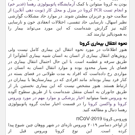
بودن به کرونا میتوانن با کمک
آزمایشگاه پاتوبیولوژی رهسا (غدیر خم)
و
انجام تست
PCR
کرونا در منزل و محل کار (نوبت دهی آنلاین)
از
سلامت خود و عزیزان مطمئن شوند. در موارد حاد مشکلات گوارشی
نظیر اسهال، نارسایی حاد تنفسی، اختلالات انعقادی خون و نارسایی
کلیه نیز گزارش شده‌است که این مورد می‌تواند بیمار را
به همودیالیز نیازمند کند.
نحوه انتقال بیماری کرونا
هنوز اطلاعات در مورد نحوه انتقال این بیماری کامل نیست ولی
روش‌های انتقال بیماری از انسان به انسان شبیه بیماری آنفلوآنزا از
طریق سرفه و عطسه است. با این حال احتمال انتقال بیماری در
فضای باز بسیار محدود بوده و موارد انتقال انسان به انسان در
مواردی رخ داده‌است که افراد به مدت طولانی در فضای بسته در
کنار فرد بیمار بوده‌اند مانند افرادی که در بیمارستان‌ها با بیماران در
ارتباط هستند. هنوز مشخص نیست که این بیماری نخستین بار از
طریق جانوران به انسان منتقل شده‌است یا از طریق سطوح آلوده
به
ویروس
.شما میتوانید
اخبار پزشکی و موارد مهم در مورد ویروس
کرونا و واکسن کرونا
را در قسمت اخبار سایت گروه پاتوبیولوژی
رهسا دنبال و مطالعه کنید.
ویروس کرونا 2019
nCoV-
از اواخر دسامبر ۲۰۱۹ ویروس تازه‌ای در شهر ووهان چین شیوع پیدا
کرده ‌است. این نوع کرونا ویروس قبل از