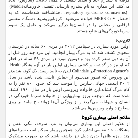
گرفته تا سندرم حاد و شدید تنفسی یا همان
SARS
(سارس) ایجاد
می‌کنند. این بیماری به نام سندرم نارسایی تنفسی خاورمیانه
(Middle
East respiratory syndrome coronavirus)
شناخته شده‌است که به
اختصار
MERS-CoV
خوانده می‌شود. کروناویروس‌ها دستگاه تنفسی
فوقانی و تحتانی را در انسان‌ها درگیر می‌کند و عامل یک سوم
سرماخوردگی‌های شایع هستند.
تاریخچه
اولین مورد بیماری در سپتامبر ۲۰۱۲ در مردی ۶۰ ساله در عربستان
سعودی کشف شد که به مرگ بیمار انجامید. این مرد چند روز قبل از
آن به دبی سفر کرده بود و دومین مورد در مردی ۴۹ ساله در قطر
که او نیز در گذشت و کشف بیماری اولین بار در آزمایشگاه
Health
Protection Agency's
در
Colindale
لندن به تأیید رسید. یک گونه شدیدتر
این ویروس که تصور می‌شود از خفاش ناشی شده باشد در سال
۲۰۰۲ اپیدمی جهانی سارس را موجب شد که حدود ۸۰۰ نفر را به
کام مرگ کشاند.این خانواده ویروسی اولین بار در سال ۱۹۶۰ کشف
شده‌است که موجب بروز بیماریهایی از خانواده سرما خوردگی در
انسان و حیوانات می‌گردد و از ویژگی آن‌ها زوائد تاج مانند بر روی
سطوح دیواره ویروس‌ها می‌باشد.
علائم اصلی بیماری کرونا
از علایم اصلی این بیماری می‌توان به تب، سرفه، تنگی نفس و
مشکلات حاد تنفسی اشاره کرد. همچنین بیمار ممکن است سرفه‌های
چند روزه ظاهراً بدون دلیل نیز داشته باشد که در صورت مشکوک