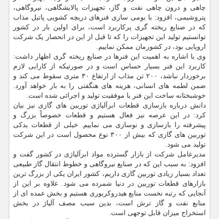
چاهی و درون چاهی نفت و گاز، تجهیزات پالایشگاهی، نیروگاهی،
پتروشیمی، افزود: با بومی سازی فنرهای دریچه کشویی پاتیل مذاب
که در صنایع ریخته گری پرکاربرد است، برای اولین بار در کشور
توانستیم تولید این تجهیزات را که تا قبل از این در انحصار یک شرکت
اروپایی بود، در کشورمان ممکن نماییم.
وی با اشاره به اهمیت این فنرها در صنایع ریخته گری اظهار داشت:
کاربرد این فنر بسیار حساس است و در صورتیکه از کارایی لازم
برخوردار نباشد، ۲۰۰ تن مذاب از ارتفاع ۳۰ متری سقوط می کند و
ضمن لطمه های انسانی، هزینه های هنگفتی را به بار خواهد آورد.
خوشبختانه ساخت این فنر با موفقیت تولید و اجرائی شده است.
دانش درباره بازسازی قطعات ابرآلیاژی توربین های گازی نیز بیان
کرد: در این عرصه نیز فعال هستیم و قطعات خصوصاً بزرگ و
پیشرفته را بازسازی و نوسازی می نماییم. خیلی از قطعات یدکی
توربین های گازی که بیش از ۳۰۰ نوع محصول است در این شرکت
تولید می شود.
مدیرعامل شرکت از بازار گسترده مواد ابرآلیاژی در کشور گفت و
افزود: به سبب این که در صنایع نیروگاهی و خطوط انتقال گاز طبیعی
تعداد بسیار زیادی توربین گازی داریم، کشور ایران یکی از بزرگ ترین
بازارهای قطعات توربین در دنیا شمرده می شود. علاوه بر این از
آنجایی که رتبه نخست منابع هیدروکربوری هستیم و بخش عمده ای از
منابع نفت و گاز ترش است، بدین سبب مصف آلیاژ در بخش
استخراج میزان قابل توجهی است.