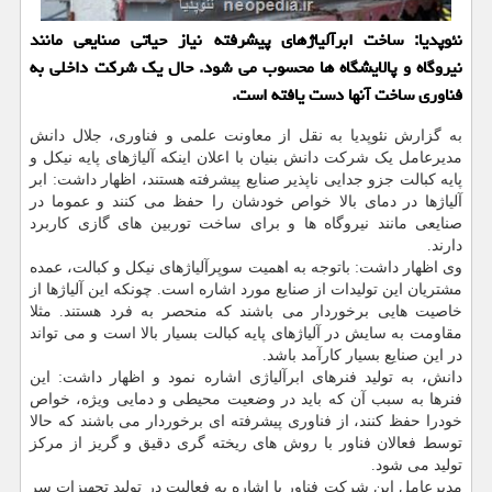
نئوپدیا: ساخت ابرآلیاژهای پیشرفته نیاز حیاتی صنایعی مانند
نیروگاه و پالایشگاه ها محسوب می شود. حال یک شرکت داخلی به
فناوری ساخت آنها دست یافته است.
به گزارش نئوپدیا به نقل از معاونت علمی و فناوری، جلال دانش
مدیرعامل یک شرکت دانش بنیان با اعلان اینکه آلیاژهای پایه نیکل و
پایه کبالت جزو جدایی ناپذیر صنایع پیشرفته هستند، اظهار داشت: ابر
آلیاژها در دمای بالا خواص خودشان را حفظ می کنند و عموما در
صنایعی مانند نیروگاه ها و برای ساخت توربین های گازی کاربرد
دارند.
وی اظهار داشت: باتوجه به اهمیت سوپرآلیاژهای نیکل و کبالت، عمده
مشتریان این تولیدات از صنایع مورد اشاره است. چونکه این آلیاژها از
خاصیت هایی برخوردار می باشند که منحصر به فرد هستند. مثلا
مقاومت به سایش در آلیاژهای پایه کبالت بسیار بالا است و می تواند
در این صنایع بسیار کارآمد باشد.
دانش، به تولید فنرهای ابرآلیاژی اشاره نمود و اظهار داشت: این
فنرها به سبب آن که باید در وضعیت محیطی و دمایی ویژه، خواص
خودرا حفظ کنند، از فناوری پیشرفته ای برخوردار می باشند که حالا
توسط فعالان فناور با روش های ریخته گری دقیق و گریز از مرکز
تولید می شود.
مدیرعامل این شرکت فناور با اشاره به فعالیت در تولید تجهیزات سر