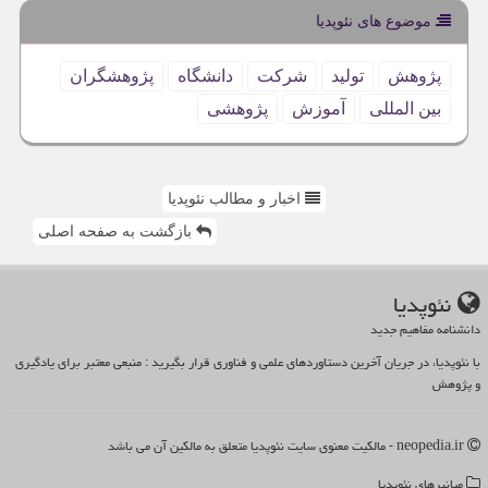
موضوع های نئوپدیا
پژوهش
تولید
شركت
دانشگاه
پژوهشگران
بین المللی
آموزش
پژوهشی
اخبار و مطالب نئوپدیا
بازگشت به صفحه اصلی
نئوپدیا
دانشنامه مفاهیم جدید
با نئوپدیا، در جریان آخرین دستاوردهای علمی و فناوری قرار بگیرید : منبعی معتبر برای یادگیری
و پژوهش
neopedia.ir - مالکیت معنوی سایت نئوپدیا متعلق به مالکین آن می باشد
میانبرهای نئوپدیا