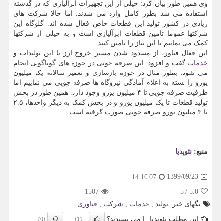
وی همین طور بیان کرد: خیلی از این تجهیزات ابرآلیاژی که در گذشته
استفاده می شد بطور کامل وارد می شدند. اما حالا شرکت های
زیادی در کشور تولید این قطعات خاص فعال شده اند. گلوگاه این
شرکتها عموما تامین قطعات ابرآلیاژی است و به خیلی از شرکتها
کمک می نماییم تا این نیاز را تامین کنند.
این فعال فناور، از مسدود شدن مسیر خروج ارز با این تولیدات و
خدمات
گفت و افزود: این صرفه جویی در حوزه های گوناگونی انجام
می شود. بطور مثال در حوزه بازسازی و تعمیر سالانه یک میلیون
یورو را بسته به اعلام آمادگی نیروگاه ها صرفه جویی می نماییم اما
ظرفیت صرفه جویی تا ۴ میلیون یورو وجود دارد. همین طور در بخش
تولید قطعات تا یک میلیون یورو و در بخش کمک به دیگر واحدها، ۲.۵
تا ۳ میلیون یورو صرفه جویی صورت گرفته است
منبع:
نئوپدیا
1399/09/23
14:10:07
1507
5
/
5.0
تگهای خبر:
تولید
,
خدمات
,
شركت
,
فناوری
این مطلب نئوپدیا را می پسندید؟
(0)
(1)