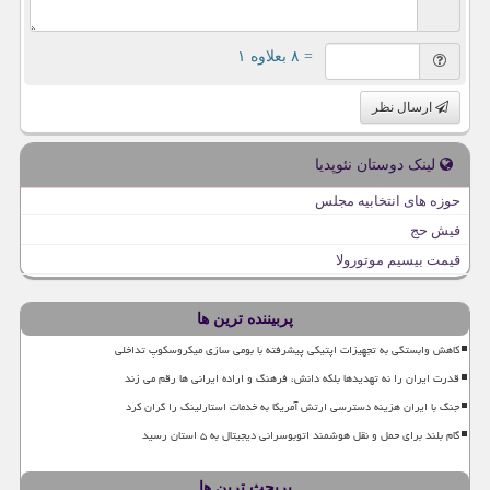
= ۸ بعلاوه ۱
ارسال نظر
لینک دوستان نئوپدیا
حوزه های انتخابیه مجلس
فیش حج
قیمت بیسیم موتورولا
پربیننده ترین ها
کاهش وابستگی به تجهیزات اپتیکی پیشرفته با بومی سازی میکروسکوپ تداخلی
قدرت ایران را نه تهدیدها بلکه دانش، فرهنگ و اراده ایرانی ها رقم می زند
جنگ با ایران هزینه دسترسی ارتش آمریکا به خدمات استارلینک را گران کرد
گام بلند برای حمل و نقل هوشمند اتوبوسرانی دیجیتال به ۵ استان رسید
پربحث ترین ها