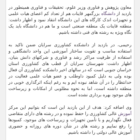
معاون پژوهش و فناوری وزیر علوم، تحقیقات و فناوری همینطور در
بازدید از
دانشگاه
بزرگمهر قاینات هم از تعداد کم اعضای هیات علمی
و تجهیزات اندک کارگاه های این دانشگاه انتقاد نمود و اظهار داشت:
منطقه قاینات یک منطقه صنعتی است و ما هم در دانشگاه باید یک
نگاه ویژه به رشته های فنی داشته باشیم.
رحیمی، در بازدید از دانشکده کشاورزی سرایان ضمن تاکید به
استفاده مناسب و تقویت ساختار آموزشی این واحد دانشگاهی و
استفاده از ظرفیت مراکز رشد و فناوری و شرکتهای دانش بنیان،
اظهار داشت: شهرستان سرایان از قطب های کشاورزی استان
خراسان جنوبی است که در سالهای اخیر دانشکده کشاورزی آن فعال
بوده ولی به دلیل کمبود داوطلب و عضو هیات علمی فعالیت در
حدانتظار را در آن شاهد نبوده ایم و به رغم اینکه اثرگذاری خوبی در
منطقه داشته است، اما به نحوه مطلوبی از امکانات و زیرساخت
های موجود بهره برداری نشده است.
وی اضافه کرد: هدف از این بازدید این است که بتوانیم این مرکز
آموزش
عالی کشاورزی را حفظ نموده و در رشته های دارای متقاضی
فعال نگهداریم و با تأمین تجهیزات و زیرساخت های موجود، کمبودها
را رفع نماییم و رشته های در شأن دوره های روزانه و حضوری
آموزش عالی دولتی را داشته باشیم.