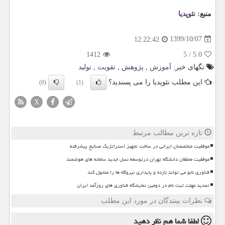
منبع:
نئوپدیا
1399/10/07
12:22:42
1412
5
/
5.0
تگهای خبر:
آموزش
,
پژوهش
,
تقویت
,
تولید
این مطلب نئوپدیا را می پسندید؟
(0)
(1)
X
تازه ترین مطالب مرتبط
موفقیت متخصصان ایرانی در ساخت تجهیز استراتژیک صنایع پیشرفته
موفقیت محققان دانشگاه تهران درتوسعه نسل جدید سامانه های هوشمند
فناوری نانو می تواند بازده و پایداری نیروگاه ها را متحول کند
تمدید مهلت ثبت نام در دومین نمایشگاه فناوری های روزآمد ایران
نظرات بینندگان در مورد این مطلب
لطفا شما هم
نظر دهید