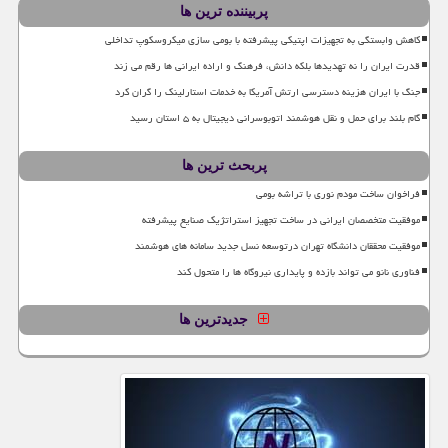
پربیننده ترین ها
کاهش وابستگی به تجهیزات اپتیکی پیشرفته با بومی سازی میکروسکوپ تداخلی
قدرت ایران را نه تهدیدها بلکه دانش، فرهنگ و اراده ایرانی ها رقم می زند
جنگ با ایران هزینه دسترسی ارتش آمریکا به خدمات استارلینک را گران کرد
گام بلند برای حمل و نقل هوشمند اتوبوسرانی دیجیتال به ۵ استان رسید
پربحث ترین ها
فراخوان ساخت مودم نوری با تراشه بومی
موفقیت متخصصان ایرانی در ساخت تجهیز استراتژیک صنایع پیشرفته
موفقیت محققان دانشگاه تهران درتوسعه نسل جدید سامانه های هوشمند
فناوری نانو می تواند بازده و پایداری نیروگاه ها را متحول کند
جدیدترین ها