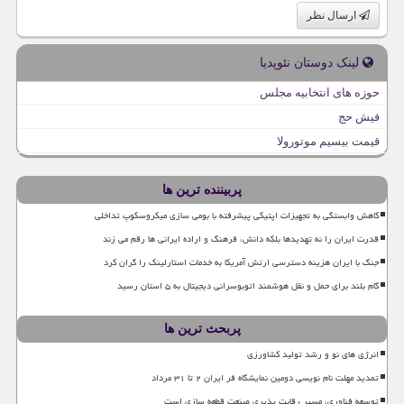
ارسال نظر
لینک دوستان نئوپدیا
حوزه های انتخابیه مجلس
فیش حج
قیمت بیسیم موتورولا
پربیننده ترین ها
کاهش وابستگی به تجهیزات اپتیکی پیشرفته با بومی سازی میکروسکوپ تداخلی
قدرت ایران را نه تهدیدها بلکه دانش، فرهنگ و اراده ایرانی ها رقم می زند
جنگ با ایران هزینه دسترسی ارتش آمریکا به خدمات استارلینک را گران کرد
گام بلند برای حمل و نقل هوشمند اتوبوسرانی دیجیتال به ۵ استان رسید
پربحث ترین ها
انرژی های نو و رشد تولید کشاورزی
تمدید مهلت نام نویسی دومین نمایشگاه فر ایران ۲ تا ۳۱ مرداد
توسعه فناوری، مسیر رقابت پذیری صنعت قطعه سازی است