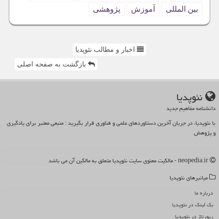
بین المللی
آموزش
پژوهشی
اخبار و مطالب نئوپدیا
بازگشت به صفحه اصلی
نئوپدیا
دانشنامه مفاهیم جدید
با نئوپدیا، در جریان آخرین دستاوردهای علمی و فناوری قرار بگیرید : منبعی معتبر برای یادگیری
و پژوهش
neopedia.ir - مالکیت معنوی سایت نئوپدیا متعلق به مالکین آن می باشد
میانبرهای نئوپدیا
درباره ما
بک لینک در نئوپدیا
رپورتاژ در نئوپدیا