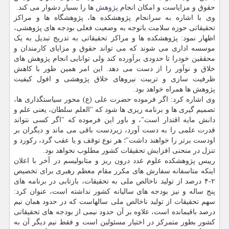
حقوق و مزایاست و امکان انجام
پژوهش
ها را بسیار دشوار می کند.
وی با اشاره به سرانجام پژوهشکده ها، پژوهشگاه ها و مراکز
تحقیقاتی حوزه سلامت باتوجه به وضعیت فعلی بودجه های پژوهشی،
اظهار نمود: پژوهشکده ها و مراکز تحقیقاتی به تدریج تبدیل به یک
موسسه اداری می شوند که می تواند حقوق و مزایای کارمندان و
محققین خودرا تا حدودی برآورده کند ولی توانایی انجام پژوهش های
خلاق و نوآور را از دست می دهد. این امر همین طور با کاهش
ظرفیت سازی و تربیت نیروهای خلاق پژوهشی و افول کیفیت
پژوهش ها همراه خواهد بود.
وی اشاره کرد: اگر فرموده حضرت علی (ع) محور سیاستگذاری ها،
تصمیم گیری ها و برنامه ریزی ها شود که "العلم سلطان، یعنی علم و
دانش مایه اقتدار است"، و باور این فرموده که "اگر کسی نتواند
قدرت علمی را به دست آورد، زیردست باقی می ماند و دیگران بر
اودست برتر را خواهند داشت"؛ هر نوع توقف و یا عقب گرد، رکورد و
تنزل در منحنی افزایش تحقیقات کشور مطلوب نخواهد بود.
رییس پژوهشکده علوم غدد درون ریز و متابولیسم در آخر با اعلان
اینکه متاسفانه سفارش های مکرر مقام معظم رهبری برای تخصیص
۲-۴ درصد از تولید ناخالص ملی به تحقیقات، بازتابی در برنامه های
پنج ساله و نیز بودجه های سالیانه کشور نداشته است، عنوان کرد:
سهم تحقیقات از تولید ناخالص ملی سالهاست که در حدود همان نیم
درصد باقیمانده است، علاوه بر آن حدود نیمی از بودجه های تحقیقاتی
کشور بطور متمرکز در اختیار مسئولین است و فقط نیم دیگر آن به