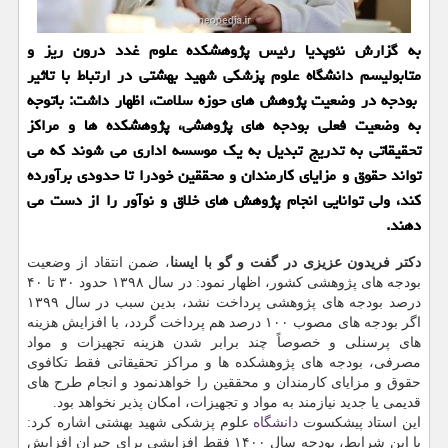
به گزارش نئوپدیا رئیس پژوهشکده علوم غدد درون ریز و
متابولیسم دانشگاه علوم پزشکی شهید بهشتی در ارتباط با تاثیر
بودجه در وضعیت پژوهش های حوزه سلامت، اظهار داشت: باتوجه
به وضعیت فعلی بودجه های پژوهشی، پژوهشکده ها و مراکز
تحقیقاتی به تدریج تبدیل به یک موسسه اداری می شوند که می
تواند حقوق و مزایای کارمندان و محققین خودرا تا حدودی برآورده
کند، ولی توانایی انجام پژوهش های خلاق و نوآور را از دست می
دهند.
دکتر فریدون عزیزی در گفت و گو با ایسنا
، ضمن انتقاد از وضعیت
بودجه های پژوهشی کشور، اظهار نمود: در سال ۱۳۹۸ حدود ۳۰ تا ۴۰
درصد بودجه های پژوهشی پرداخت نشد، بدین سبب در سال ۱۳۹۹
اگر بودجه های مصوب ۱۰۰ درصد هم پرداخت گردد، با افزایش هزینه
های پرسنلی و خصوصاً چند برابر شدن هزینه تجهیزات و مواد
مصرفی، بودجه های پژوهشکده ها و مراکز تحقیقاتی فقط تکافوی
حقوق و مزایای کارمندان و محققین را خواهدنمود و انجام طرح های
قدیمی یا جدید نیازمند به مواد و تجهیزات، امکان پذیر نخواهد بود.
این استاد پیشکسوت
دانشگاه
علوم پزشکی شهید بهشتی اشاره کرد:
با این شرایط، بودجه سال ۱۴۰۰ فقط افزایشی برای جبران افزایش