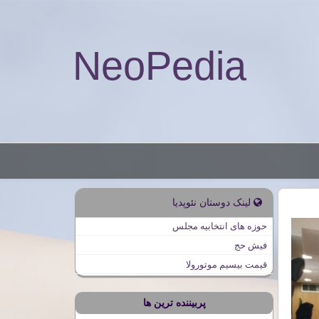
NeoPedia
لینک دوستان نئوپدیا
حوزه های انتخابیه مجلس
فیش حج
قیمت بیسیم موتورولا
پربیننده ترین ها