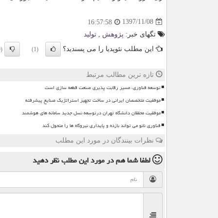
1397/11/08
16:57:58
تگهای خبر:
پژوهش
,
تولید
این مطلب نئوپدیا را می پسندید؟
(0)
(1)
تازه ترین مطالب مرتبط
توسعه فناوری، مسیر رقابت پذیری صنعت قطعه سازی است
موفقیت متخصصان ایرانی در ساخت تجهیز استراتژیک صنایع پیشرفته
موفقیت محققان دانشگاه تهران درتوسعه نسل جدید سامانه های هوشمند
فناوری نانو می تواند بازده و پایداری نیروگاه ها را متحول کند
نظرات بینندگان در مورد این مطلب
لطفا شما هم
در مورد این مطلب
نظر دهید