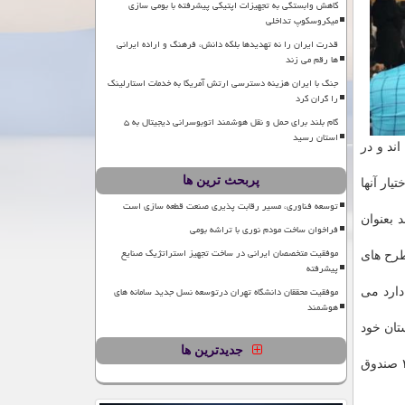
کاهش وابستگی به تجهیزات اپتیکی پیشرفته با بومی سازی
میکروسکوپ تداخلی
قدرت ایران را نه تهدیدها بلکه دانش، فرهنگ و اراده ایرانی
ها رقم می زند
جنگ با ایران هزینه دسترسی ارتش آمریکا به خدمات استارلینک
را گران کرد
گام بلند برای حمل و نقل هوشمند اتوبوسرانی دیجیتال به ۵
استان رسید
ند و در
پربحث ترین ها
ار آنها
توسعه فناوری، مسیر رقابت پذیری صنعت قطعه سازی است
 بعنوان
فراخوان ساخت مودم نوری با تراشه بومی
موفقیت متخصصان ایرانی در ساخت تجهیز استراتژیک صنایع
طرح های
پیشرفته
موفقیت محققان دانشگاه تهران درتوسعه نسل جدید سامانه های
دارد می
هوشمند
تان خود
جدیدترین ها
و فناوری در سراسر كشور اظهار داشت: هم اكنون ۴۴ صندوق مجوز فعالیت دارند كه عملا ۲۵ صندوق