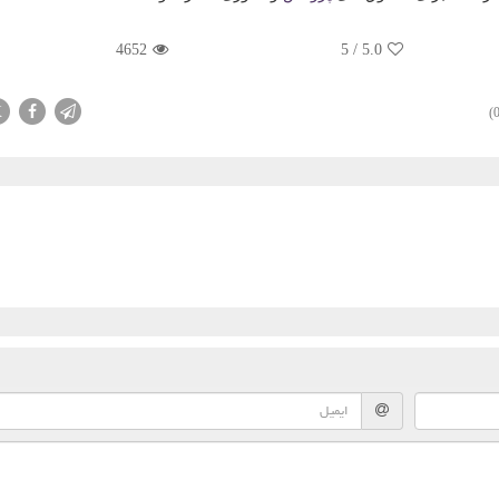
4652
5
/
5.0
X