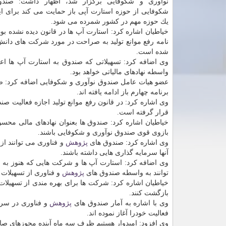
نوآوری و شكوفایی برگزار شد، اظهار داشت: صندو
شكوفایی از حوزه استارت آپی باز حمایت می كند برای ای
یك حوزه مهم در كشور شمرده می شود.
خیاطیان اشاره كرد: استارت آپ ها در قانون دیده نشده بودن
نامه رفع موانع تولید به صراحت در مورد شركت های دان
شده است.
وی اضافه كرد: تسهیلاتی كه صندوق به استارت آپ ها اع
واسطه نهادهای مالیاتی خواهد بود.
عضو هیات عامل صندوق نوآوری و شكوفایی اضافه كرد: 
برنامه چهارم باز ادامه یافته اند.
وی اشاره كرد: در قانون رفع موانع تولید اجازه فعالیت ص
قرار گرفته است.
خیاطیان اشاره كرد: صندوق ها بعنوان نهادهای مالی محسو
بازوی قوی صندوق نوآوری و شكوفایی باشند.
وی اشاره كرد: صندوق های
پژوهش
و فناوری می توانند از
آنها سرمایه گذاری هایی داشته باشند.
وی اضافه كرد: استارت آپ ها و شركت هایی كه هنوز به مرح
توانند به واسطه صندوق های
پژوهش
و فناوری از تسهیلات
خیاطیان اشاره كرد: شركت ها برای بهره مندی از تسهیلا
بازگشت كنند.
وی با اشاره به آمار صندوق های
پژوهش
فعالیت خودرا آغاز نموده اند.
وی افزود: امیدوار هستیم ظرف سه ماه آینده مجوزهای ص