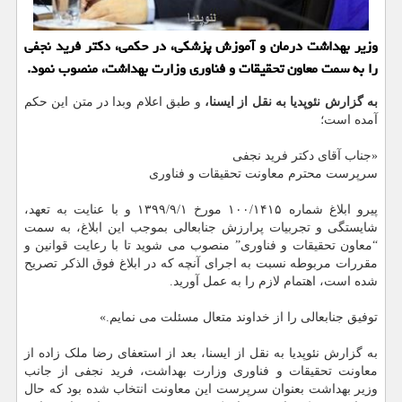
وزیر بهداشت درمان و آموزش پزشکی، در حکمی، دکتر فرید نجفی
را به سمت معاون تحقیقات و فناوری وزارت بهداشت، منصوب نمود.
به گزارش نئوپدیا به نقل از ایسنا،
و طبق اعلام وبدا در متن این حکم
آمده است؛
«جناب آقای دکتر فرید نجفی
سرپرست محترم معاونت تحقیقات و فناوری
پیرو ابلاغ شماره ۱۰۰/۱۴۱۵ مورخ ۱۳۹۹/۹/۱ و با عنایت به تعهد،
شایستگی و تجربیات پرارزش جنابعالی بموجب این ابلاغ، به سمت
“معاون تحقیقات و فناوری” منصوب می شوید تا با رعایت قوانین و
مقررات مربوطه نسبت به اجرای آنچه که در ابلاغ فوق الذکر تصریح
شده است، اهتمام لازم را به عمل آورید.
توفیق جنابعالی را از خداوند متعال مسئلت می نمایم.»
به گزارش نئوپدیا به نقل از ایسنا، بعد از استعفای رضا ملک زاده از
معاونت تحقیقات و فناوری وزارت بهداشت، فرید نجفی از جانب
وزیر بهداشت بعنوان سرپرست این معاونت انتخاب شده بود که حال