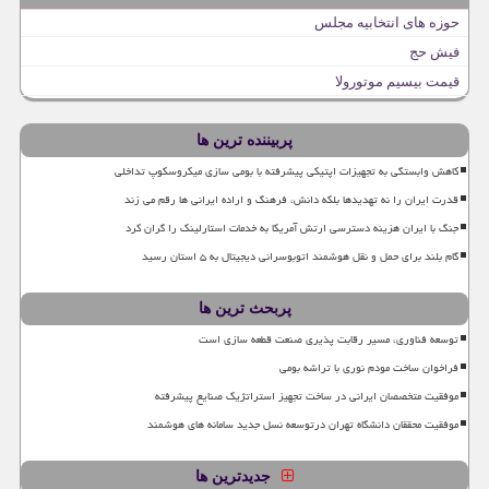
حوزه های انتخابیه مجلس
فیش حج
قیمت بیسیم موتورولا
پربیننده ترین ها
کاهش وابستگی به تجهیزات اپتیکی پیشرفته با بومی سازی میکروسکوپ تداخلی
قدرت ایران را نه تهدیدها بلکه دانش، فرهنگ و اراده ایرانی ها رقم می زند
جنگ با ایران هزینه دسترسی ارتش آمریکا به خدمات استارلینک را گران کرد
گام بلند برای حمل و نقل هوشمند اتوبوسرانی دیجیتال به ۵ استان رسید
پربحث ترین ها
توسعه فناوری، مسیر رقابت پذیری صنعت قطعه سازی است
فراخوان ساخت مودم نوری با تراشه بومی
موفقیت متخصصان ایرانی در ساخت تجهیز استراتژیک صنایع پیشرفته
موفقیت محققان دانشگاه تهران درتوسعه نسل جدید سامانه های هوشمند
جدیدترین ها