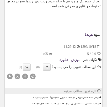
بعد از حدود یک ماه و نیم با حکم جدید وزیر، وی رسما بعنوان معاون
تحقیقات و فناوری معرفی شده است.
منبع:
نئوپدیا
1399/10/18
14:29:42
1405
5
/
0.0
تگهای خبر:
آموزش
,
فناوری
این مطلب نئوپدیا را می پسندید؟
(0)
(0)
X
تازه ترین مطالب مرتبط
موفقیت متخصصان ایرانی در ساخت تجهیز استراتژیک صنایع پیشرفته
موفقیت محققان دانشگاه تهران درتوسعه نسل جدید سامانه های هوشمند