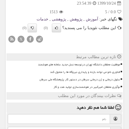
1399/10/24
23:54:39
1513
5
/
0.0
تگهای خبر:
آموزش
,
پژوهش
,
پژوهشی
,
خدمات
این مطلب نئوپدیا را می پسندید؟
(0)
(0)
X
تازه ترین مطالب مرتبط
موفقیت محققان دانشگاه تهران درتوسعه نسل جدید سامانه های هوشمند
فناوری نانو می تواند بازده و پایداری نیروگاه ها را متحول کند
سلول درمانی و ژن درمانی سرطان در دستور کار پژوهشگاه ملی سرطان
نوآوری محققان امیرکبیر در هوشمندسازی تولید نفت و گاز
نظرات بینندگان در مورد این مطلب
لطفا شما هم
نظر دهید