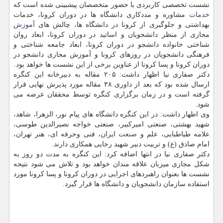
نشست تخصصی کاربردی با حضور متخصصان پیشبینی شده است که
خدمات
مشاوره و مددکاری دانشگاه ها در دوران کرونا، خدمات
بهداشتی و جلوگیری از کرونا در دانشگاه ها، چالش های
آموزش
مجازی از منظر دانشجویان و اساتید در دوران کرونا، ابعاد روان
شناختی خانواده دانشجو در دوران کرونا، ابعاد جامعه شناختی و
فرهنگی دانشجویان در روزهای کرونا و آموزش مجازی دانشجو در
دوران کرونا و پسا کرونا از عناوین برخی از این نشست ها خواهد بود.
دکتر صفاری نیا اظهار داشت: ۲۰۵ مقاله به دبیرخانه این کنگره
ارسال شده بود که بعد از داوری ۳۸ مقاله مورد پذیرش نهایی قرار
گرفته است و در زمان برگزاری کنگره توسط محققان عرضه می
شود.
وی اظهار داشت: در این کنگره دانشگاه های پیام نور، الزهرا، شاهد،
شهید بهشتی، صنعتی امیرکبیر، صنعتی خواجه نصیرالدین طوسی،
علامه طباطبایی، علم و
صنعت
ایران، فنی وحرفه ای، هنر تهران،
امام صادق (ع) و تربیت دبیر شهید رجایی همکاری دارند.
دکتر صفاری نیا در انتها اضافه کرد: این کنگره به مدت دو روز به
شکل مجازی میزبان علاقه مندان خواهد بود و تلاش می شود نتیجه
نشست ها بعنوان راهبردهای اجرایی در دوران کرونا و پسا کرونا مورد
استفاده سازمان دانشجویان و دانشگاه ها قرار گیرد.