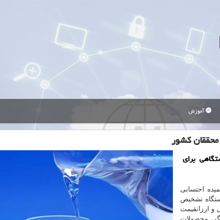
آموزش
محققان كشور
تگاهی برای
میده احتسابی
تگاه تشخیص
 و ارزانقیمت
دگی محصولات