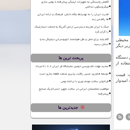
کاهش وابستگی به تجهیزات اپتیکی پیشرفته با بومی سازی
میکروسکوپ تداخلی
قدرت ایران را نه تهدیدها بلکه دانش، فرهنگ و اراده ایرانی
ها رقم می زند
جنگ با ایران هزینه دسترسی ارتش آمریکا به خدمات استارلینک
را گران کرد
گام بلند برای حمل و نقل هوشمند اتوبوسرانی دیجیتال به ۵
ی محیطی
استان رسید
بر دیگر
 دستگاه
پربحث ترین ها
فاده از
تمدید مهلت نام نویسی دومین نمایشگاه فر ایران ۲ تا ۳۱ مرداد
توسعه فناوری، مسیر رقابت پذیری صنعت قطعه سازی است
ت: قیمت
امیدوار
فراخوان ساخت مودم نوری با تراشه بومی
موفقیت متخصصان ایرانی در ساخت تجهیز استراتژیک صنایع
پیشرفته
جدیدترین ها