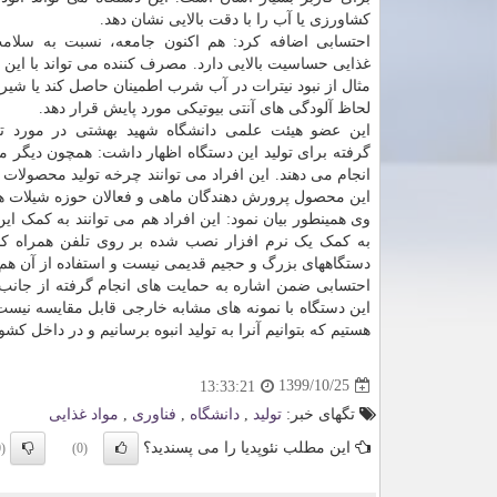
کشاورزی یا آب را با دقت بالایی نشان دهد.
احتسابی اضافه کرد: هم اکنون جامعه، نسبت به سلام
غذایی حساسیت بالایی دارد. مصرف کننده می تواند با این د
مثال از نبود نیترات در آب شرب اطمینان حاصل کند یا شیر
لحاظ آلودگی های آنتی بیوتیکی مورد پایش قرار دهد.
این عضو هیئت علمی دانشگاه شهید بهشتی در مورد تح
گرفته برای تولید این دستگاه اظهار داشت: همچون دیگر م
انجام می دهند. این افراد می توانند چرخه تولید محصولات 
این محصول پرورش دهندگان ماهی و فعالان حوزه شیلات ه
وی همینطور بیان نمود: این افراد هم می توانند به کمک 
به کمک یک نرم افزار نصب شده بر روی تلفن همراه کار 
دستگاههای بزرگ و حجیم قدیمی نیست و استفاده از آن هم
احتسابی ضمن اشاره به حمایت های انجام گرفته از جانب 
این دستگاه با نمونه های مشابه خارجی قابل مقایسه نیست 
هستیم که بتوانیم آنرا به تولید انبوه برسانیم و در داخل کش
1399/10/25
13:33:21
تگهای خبر:
تولید
,
دانشگاه
,
فناوری
,
مواد غذایی
این مطلب نئوپدیا را می پسندید؟
(0)
(0)