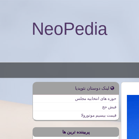
NeoPedia
لینک دوستان نئوپدیا
حوزه های انتخابیه مجلس
فیش حج
قیمت بیسیم موتورولا
پربیننده ترین ها