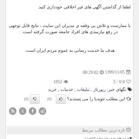
لطفا از گذاشتن آگهی های غیر اخلاقی خودداری کنید.
با ممارست و تلاش بی وقفه ی مدیران این سایت ، نتایج قابل توجهی
در رفع نیازمندی های افراد جامعه صورت گرفته است.
هدف ما خدمت رسانی به عموم مردم ایران است.
1399/11/05
00:29:02
1852
5
/
0.0
تگهای خبر:
رپورتاژ
,
تبلیغات
,
خدمات
,
خرید
این مطلب نئوپدیا را می پسندید؟
(0)
(0)
X
تازه ترین مطالب مرتبط
انرژی های نو و رشد تولید کشاورزی