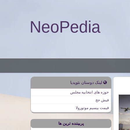
NeoPedia
لینک دوستان نئوپدیا
حوزه های انتخابیه مجلس
فیش حج
قیمت بیسیم موتورولا
پربیننده ترین ها