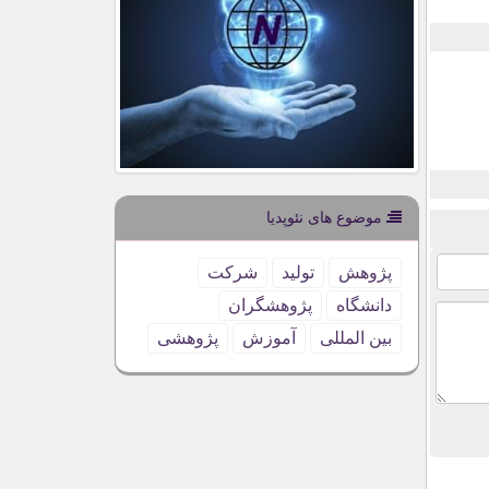
موضوع های نئوپدیا
پژوهش
تولید
شركت
دانشگاه
پژوهشگران
بین المللی
آموزش
پژوهشی