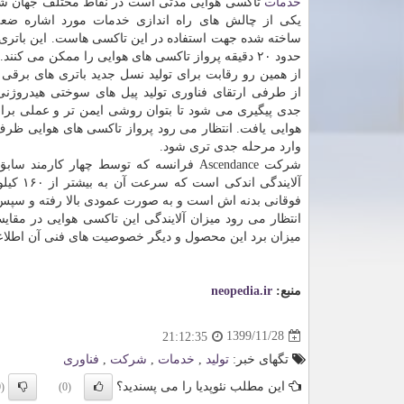
خدمات
تاکسی هوایی مدتی است در نقاط مختلف جهان شر
یکی از چالش های راه اندازی خدمات مورد اشاره ضع
ساخته شده جهت استفاده در این تاکسی هاست. این باتری ها 
حدود ۲۰ دقیقه پرواز تاکسی های هوایی را ممکن می کنند.
از همین رو رقابت برای تولید نسل جدید باتری های برق
از طرفی ارتقای فناوری تولید پیل های سوختی هیدروژن
جدی پیگیری می شود تا بتوان روشی ایمن تر و عملی برا
وارد مرحله جدی تری شود.
شرکت Ascendance فرانسه که توسط چهار 
آلایند
فوقانی بدنه اش است و به صورت عمودی بالا رفته و سپس
میزان برد این محصول و دیگر خصوصیت های فنی آن اطلاع
منبع:
neopedia.ir
1399/11/28
21:12:35
تگهای خبر:
تولید
,
خدمات
,
شركت
,
فناوری
این مطلب نئوپدیا را می پسندید؟
(0)
(0)