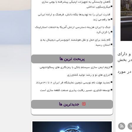
کاهش وابستگی به تجهیزات اپتیکی پیشرفته با بومی سازی
میکروسکوپ تداخلی
قدرت ایران را نه تهدیدها بلکه دانش، فرهنگ و اراده ایرانی
ها رقم می زند
جنگ با ایران هزینه دسترسی ارتش آمریکا به خدمات استارلینک
را گران کرد
گام بلند برای حمل و نقل هوشمند اتوبوسرانی دیجیتال به ۵
استان رسید
و دارای
پربحث ترین ها
تیغه در بخش
لزوم ایمن سازی سیستم بانکی با رمزنگاری های پساکوانتومی
کت سازنده هنوز در مورد
انرژی های نو و رشد تولید کشاورزی
تمدید مهلت نام نویسی دومین نمایشگاه فر ایران ۲ تا ۳۱ مرداد
توسعه فناوری، مسیر رقابت پذیری صنعت قطعه سازی است
جدیدترین ها