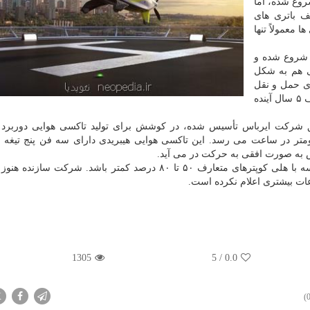
وع شده، اما
ف باتری های
معمولاً تنها
ی شروع شده و
ی هم به شکل
ی حمل و نقل
هوایی یافت. انتظار می رود پرواز تاکسی های هوایی ظرف ۵ سال آینده
کارمند سابق شرکت ایرباس تأسیس شده، در کوشش برای تولید تاکسی هوایی دوربرد 
گی اندکی است که سرعت آن به بیشتر از ۱۶۰ کیلومتر در ساعت می رسد. این تاکسی هوایی هیبریدی دارای سه فن پنج 
 به صورت افقی به حرکت در می آید.
انتظار می رود میزان آلایندگی این تاکسی هوایی در مقایسه با هلی کوپترهای متعارف ۵۰ تا ۸۰ درصد کمتر باشد. شر
ات بیشتری اعلام نکرده است.
1305
5
/
0.0
X