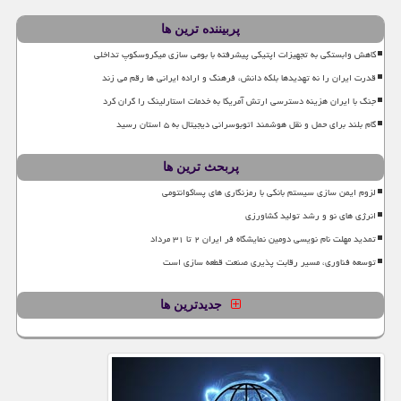
پربیننده ترین ها
کاهش وابستگی به تجهیزات اپتیکی پیشرفته با بومی سازی میکروسکوپ تداخلی
قدرت ایران را نه تهدیدها بلکه دانش، فرهنگ و اراده ایرانی ها رقم می زند
جنگ با ایران هزینه دسترسی ارتش آمریکا به خدمات استارلینک را گران کرد
گام بلند برای حمل و نقل هوشمند اتوبوسرانی دیجیتال به ۵ استان رسید
پربحث ترین ها
لزوم ایمن سازی سیستم بانکی با رمزنگاری های پساکوانتومی
انرژی های نو و رشد تولید کشاورزی
تمدید مهلت نام نویسی دومین نمایشگاه فر ایران ۲ تا ۳۱ مرداد
توسعه فناوری، مسیر رقابت پذیری صنعت قطعه سازی است
جدیدترین ها