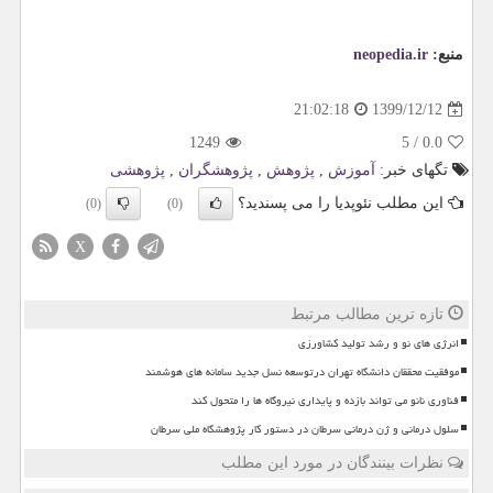
منبع:
neopedia.ir
1399/12/12
21:02:18
1249
5
/
0.0
تگهای خبر:
آموزش
,
پژوهش
,
پژوهشگران
,
پژوهشی
این مطلب نئوپدیا را می پسندید؟
(0)
(0)
X
تازه ترین مطالب مرتبط
انرژی های نو و رشد تولید کشاورزی
موفقیت محققان دانشگاه تهران درتوسعه نسل جدید سامانه های هوشمند
فناوری نانو می تواند بازده و پایداری نیروگاه ها را متحول کند
سلول درمانی و ژن درمانی سرطان در دستور کار پژوهشگاه ملی سرطان
نظرات بینندگان در مورد این مطلب