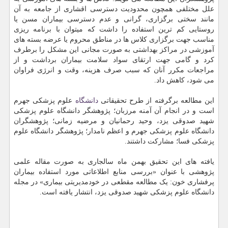
علل مختلفی همچون محدودیت دسترسی اقشاری از جامعه به آن
مانند سختی برگزاری، گرانی و عدم دسترسی بیماران مسن یا
روستایی کم ترین استفاده را داشت که میتوان با برنامه ریزی
مناسب جهت برگزاری کلاس ها در مناطق محروم یا عرضه بسته های
آموزشی در مراکز بهداشتی به صورت مجانی این مشکل را برطرف
کرد و گامی جهت ارتقای سواد سلامت بیماران برداشت و از
مراجعات مکرر آنان که سبب صرف هزینه، وقت و انرژی فراوان
می شود، کاهش داد.
این مطالعه برگرفته از طرح تحقیقاتی
دانشگاه
علوم پزشکی جهرم
است و در انجام آن آمنه مرزبان؛ پژوهشگر دانشگاه علوم پزشکی
شهید صدوقی یزد، وحید رحمانیان و مرضیه زمانی؛ پژوهشگران
دانشگاه علوم پزشکی جهرم و اعظم نامدار؛ پژوهشگر دانشگاه علوم
پزشکی فسا؛ مشارکت داشتند.
یافته های این تحقیق بهمن ماه سالجاری به صورت مقاله علمی
پژوهشی با عنوان «بررسی منابع اطلاعاتی مورد استفاده بیماران
پرفشاری خون: یک مطالعه مقطعی در خودمدیریتی بیماری» در مجله
دانشگاه علوم پزشکی شهید صدوقی یزد، انتشار یافته است.