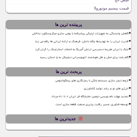
قیمت بیسیم موتورولا
پربیننده ترین ها
کاهش وابستگی به تجهیزات اپتیکی پیشرفته با بومی سازی میکروسکوپ تداخلی
قدرت ایران را نه تهدیدها بلکه دانش، فرهنگ و اراده ایرانی ها رقم می زند
جنگ با ایران هزینه دسترسی ارتش آمریکا به خدمات استارلینک را گران کرد
گام بلند برای حمل و نقل هوشمند اتوبوسرانی دیجیتال به ۵ استان رسید
پربحث ترین ها
لزوم ایمن سازی سیستم بانکی با رمزنگاری های پساکوانتومی
انرژی های نو و رشد تولید کشاورزی
تمدید مهلت نام نویسی دومین نمایشگاه فر ایران ۲ تا ۳۱ مرداد
توسعه فناوری، مسیر رقابت پذیری صنعت قطعه سازی است
جدیدترین ها