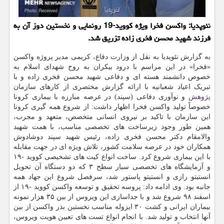
نئوپدیا: واکسن فخرا ویژه کووید-19 رونمایی و نخستین دوز آن به
فرزند شهید محسن فخری زاده تزریق شد.
به گزارش نئوپدیا به نقل از وزارت دفاع، کریمی مدیر پروژه واکسن
«فخرا» در این مراسم با درود بیکران به روح شهدای اسلام به
خصوص دانشمند هسته ای و دفاعی شهید محسن فخری زاده و با
تبریک اعیاد شعبانیه با ارائه گزارش مختصری از کارهای سازمان
پژوهش
و نوآوری دفاعی (سپند) در عرصه مبارزه با بیماری کرونا
خصوصاً تولید واکسن فخرا اظهار داشت: از شروع همه گیری کرونا
این سازمان با تاکید بر نیروی انسانی متخصص، متعهد و مجرب،
همین طور وجود زیرساخت های تخصصی مناسب، با همت شهید
والامقام دکتر محسن فخری زاده، رئیس شهید سپند دوشادوش
همکاران خود در عرصه سلامت کشور، تلاش ویژه ای در جهت مقابله
با این بیماری شروع کرد. ساخت انواع کیت های تشخیصی کووید -۱۹
و آزمایشگاه های تخصصی سیار سطح ۳ که دو دستگاه آن تحویل
انستیتو رازی و انستیتو پاستور شد، سرفصل شروع این جهاد همه
جانبه بود. وی ادامه داد: پروسه تحقیق و توسعه واکسن کووید -۱۹ از
اسفند ۹۸ شروع شد و با جداسازی این ویروس از بین ۳۵ هزار نمونه
بیماران ایرانی و کشت ۳۰ ایزوله مناسب نخستین بذر واکسن از بین
آنها انتخاب و تولید شد. با انجام انواع تست های تعیین هویت ویروس،