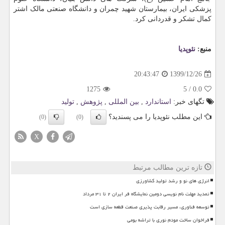
پزشکی ایران، بیمارستان شهید چمران و دانشگاه صنعتی مالک اشتر
کمال تشکر و قدردانی کرد.
منبع:
نئوپدیا
1399/12/26
20:43:47
1275
5
/
0.0
تگهای خبر:
استاندارد
,
بین المللی
,
پژوهش
,
تولید
این مطلب نئوپدیا را می پسندید؟
(0)
(0)
X
تازه ترین مطالب مرتبط
انرژی های نو و رشد تولید کشاورزی
تمدید مهلت نام نویسی دومین نمایشگاه فر ایران ۲ تا ۳۱ مرداد
توسعه فناوری، مسیر رقابت پذیری صنعت قطعه سازی است
فراخوان ساخت مودم نوری با تراشه بومی