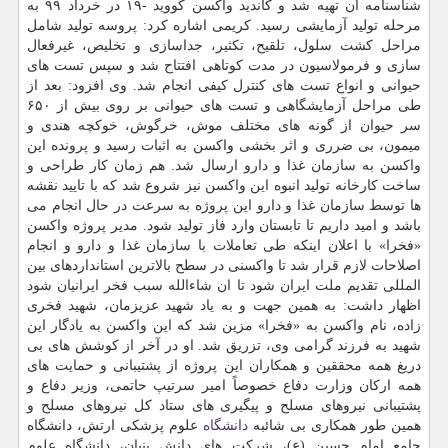
شناسنامه آن تهیه شد و کاندید واکسن کووید -۱۹ در خرداد ۹۹ به
مرحله تولید آزمایشی رسید. کریمی اشاره کرد: پروسه تولید شامل
مراحل کشت سلول، تلقیح، تکثیر، جداسازی و تخلیص، غیرفعال
سازی و فرمولاسیون در مدت کوتاهی افتتاح شد و سپس تست های
حیوانی و انواع تست های کنترل کیفی انجام شد. وی افزود: بعد از
طی مراحل آزمایشگاهی و تست های حیوانی بر روی بیش از ۶۵۰
سر حیوان از گونه های مختلف موش، خرگوش، خوکچه هندی و
میمون، بی ضرری و اثر بخشی واکسن به اثبات رسید و پرونده این
واکسن به سازمان غذا و دارو ارسال شد. هم زمان کار طراحی و
ساخت کارخانه تولید انبوه این واکسن نیز شروع شد که با تایید نقشه
ها توسط سازمان غذا و دارو این پروژه به سرعت در حال انجام می
باشد و امید داریم تا تابستان وارد فاز تولید شود. مدیر پروژه واکسن
«فخرا» با اعلان اینکه طی تعاملات با سازمان غذا و دارو و انجام
اصلاحات لازم قرار شد تا واکسنی در سطح بالاترین استانداردهای بین
المللی تقدیم ملت ایران شود تا ان شاءالله سبب فخر ایرانیان شود
اظهار داشت: به همین جهت و به یاد شهید عزیزمان، شهید فخری
زاده، نام واکسن به «فخرا» مزین شد که این واکسن به یادگار این
شهید به فرزند گرامی وی، تزریق شد. او در آخر از کوشش های بی
دریغ همه محققین و همکاران این پروژه از پشتیبانی و حمایت های
همه ارکان وزارت دفاع خصوصاً امیر سرتیپ حاتمی، وزیر دفاع و
پشتیبانی نیروهای مسلح و پیگیری های ستاد کل نیروهای مسلح و
همین طور همکاری بی شائبه
دانشگاه
علوم پزشکی ارتش، دانشگاه
جامع امام حسین (ع)، شرکت های دانش بنیان، دانشگاه علوم