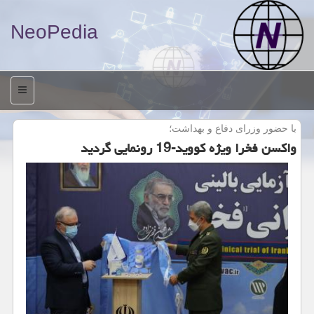
NeoPedia
منو
با حضور وزرای دفاع و بهداشت؛
واكسن فخرا ویژه كووید-19 رونمایی گردید