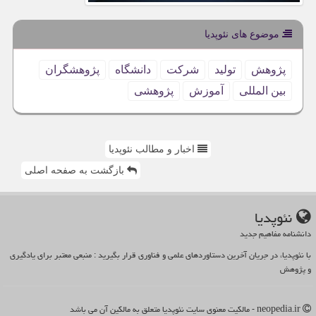
موضوع های نئوپدیا
پژوهش
تولید
شركت
دانشگاه
پژوهشگران
بین المللی
آموزش
پژوهشی
اخبار و مطالب نئوپدیا
بازگشت به صفحه اصلی
نئوپدیا
دانشنامه مفاهیم جدید
با نئوپدیا، در جریان آخرین دستاوردهای علمی و فناوری قرار بگیرید : منبعی معتبر برای یادگیری
و پژوهش
neopedia.ir - مالکیت معنوی سایت نئوپدیا متعلق به مالکین آن می باشد