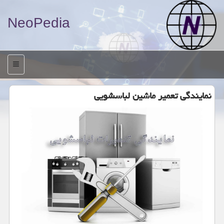
NeoPedia
منو
نمایندگی تعمیر ماشین لباسشویی