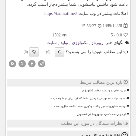
باعث شود ماشین لباسشویی شما بیشتر دچار آسیب گردد.
اطلاعات بیشتر در وب سایت
https://tamirati.net/
1399/12/28
15:56:27
1502
5
/
0.0
تگهای خبر:
رپورتاژ
,
تكنولوژی
,
تولید
,
سایت
این مطلب نئوپدیا را می پسندید؟
(0)
(0)
X
تازه ترین مطالب مرتبط
انرژی های نو و رشد تولید کشاورزی
تمدید مهلت نام نویسی دومین نمایشگاه فر ایران ۲ تا ۳۱ مرداد
توسعه فناوری، مسیر رقابت پذیری صنعت قطعه سازی است
فراخوان ساخت مودم نوری با تراشه بومی
نظرات بینندگان در مورد این مطلب
لطفا شما هم
نظر دهید