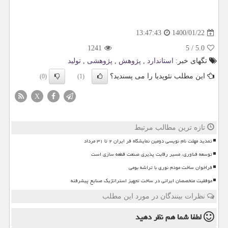
1400/01/22
13:47:43
1241
5
/
5.0
تگهای خبر:
استاندارد
,
پژوهش
,
پژوهشی
,
تولید
این مطلب نئوپدیا را می پسندید؟
(0)
(1)
X
تازه ترین مطالب مرتبط
تمدید مهلت نام نویسی دومین نمایشگاه فر ایران ۲ تا ۳۱ مرداد
توسعه فناوری، مسیر رقابت پذیری صنعت قطعه سازی است
فراخوان ساخت مودم نوری با تراشه بومی
موفقیت متخصصان ایرانی در ساخت تجهیز استراتژیک صنایع پیشرفته
نظرات بینندگان در مورد این مطلب
لطفا شما هم
نظر دهید