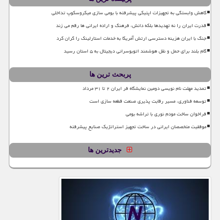
کاهش وابستگی به تجهیزات اپتیکی پیشرفته با بومی سازی میکروسکوپ تداخلی
قدرت ایران را نه تهدیدها بلکه دانش، فرهنگ و اراده ایرانی ها رقم می زند
جنگ با ایران هزینه دسترسی ارتش آمریکا به خدمات استارلینک را گران کرد
گام بلند برای حمل و نقل هوشمند اتوبوسرانی دیجیتال به ۵ استان رسید
پربحث ترین ها
تمدید مهلت نام نویسی دومین نمایشگاه فر ایران ۲ تا ۳۱ مرداد
توسعه فناوری، مسیر رقابت پذیری صنعت قطعه سازی است
فراخوان ساخت مودم نوری با تراشه بومی
موفقیت متخصصان ایرانی در ساخت تجهیز استراتژیک صنایع پیشرفته
جدیدترین ها