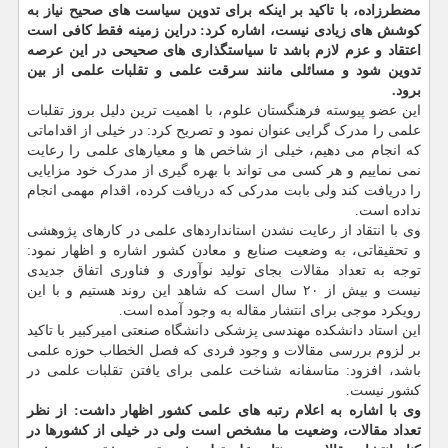
مضطرزاده، با تاکید بر اینکه برای تدوین سیاست های صحیح نیاز به
کوشش های زیادی نیست، اشاره کرد: دراین زمینه فقط کافی است
اعتقاد و عزم لازم باشد تا سیاستگذاری های صحیحی در این عرصه
تدوین شود و مسائلی مانند سرقت علمی و تقلبات علمی از بین
برود.
این عضو پیوسته فرهنگستان علوم، با اهمیت ترین دلیل بروز تقلبات
علمی را مدرک گرایی عنوان نمود و تصریح کرد: در خیلی از اقداماتی
که انجام می دهیم، خیلی از شاخص ها و معیارهای علمی را رعایت
نمی نماییم و هر کسی می تواند با بهره گیری از مدرک خود مزایایی
را دریافت کند ولی بابت مدرکی که دریافت کرده، اقدام مهمی انجام
نداده است.
وی با انتقاد از رعایت نشدن استانداردهای علمی در کارهای پژوهشی
و تحقیقاتی، به وضعیت صنایع و معادن کشور اشاره و اظهار نمود:
توجه به تعداد مقالات بجای تولید نوآوری و فناوری اتفاق جدیدی
نیست و بیش از ۲۰ سال است که شاهد این روند هستیم و با این
رویکرد موجی برای انتشار مقاله به وجود آمده است.
این استاد دانشکده مهندسی پزشکی دانشگاه صنعتی امیرکبیر با تاکید
بر لزوم بررسی مقالات و وجود فردی که فصل الخطاب حوزه علمی
باشد، افزود: متاسفانه شناخت علمی برای یافتن تقلبات علمی در
کشور نیست.
وی با اشاره به اعلام رتبه های علمی کشور اظهار داشت: از نظر
تعداد مقالات، وضعیت ما مشخص است ولی در خیلی از کشورها در