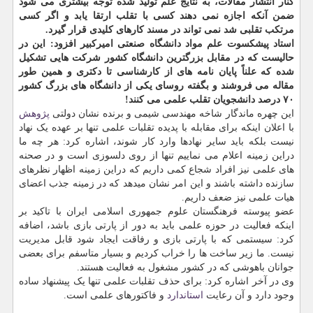
کنار انتشار مقالات، به نتایج علم تولید شده توجه بیشتری می شود
ضمن آنکه اجازه نمی دهند کسی با تقلب ارتقا یابد و اگر کسی
مرتکب تقلبی شد نمی تواند در مسند کارهای کلیدی قرار گیرد.
استاد پیشکسوت علم مواد دانشگاه صنعتی امیرکبیر افزود: این در
حالیست که در مقابل بزرگترین دانشگاه کشور شرکت هایی تشکیل
شده که علناً پایان نامه های از کارشناسی تا دکتری و همین طور
مقاله می فروشند و بگفته روسای یکی از دانشگاه های بزرگ کشور
۷۰ درصد دانشجویان تقلب علمی می کنند!
این چهره ماندگار شاخه مهندسی شیمی و برنده نشان دولتی
پژوهش
با اعلان اینکه برای مقابله با پدیده تقلبات علمی تنها بر عهده یک نهاد
نیست بلکه باید سایر نهادها وارد کار شوند، اشاره کرد: هر چه ما
دراین زمینه اعلام می نماییم تنها از روی دلسوزی است و در صحنه
های علمی نیز افراد شجاع کمی داریم که دراین زمینه اظهار نظرهای
سازنده داشته باشند و این امر نشان میدهد که در زمینه جذب اعضای
هیات علمی نیز ضعف داریم.
عضو پیوسته فرهنگستان علوم جمهوری اسلامی ایران با تاکید بر
اینکه فعالیت در حوزه علمی باید به دور از پارتی بازی باشد، اضافه
کرد: سیستمی که با پارتی بازی و رفاقت ایجاد شود قابل مدیریت
نیست. ما زیر ساخت ها را خراب کردیم و بسیار متاسفم برای بعضی
جوانان باهوشی که در کشور مشغول به فعالیت هستند.
وی در آخر اشاره کرد: برای حذف تقلبات علمی تنها یک پیشنهاد ساده
وجود دارد و آن رعایت
استاندارد
و فاکتورهای علمی است.