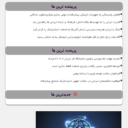
پربیننده ترین ها
کاهش وابستگی به تجهیزات اپتیکی پیشرفته با بومی سازی میکروسکوپ تداخلی
قدرت ایران را نه تهدیدها بلکه دانش، فرهنگ و اراده ایرانی ها رقم می زند
جنگ با ایران هزینه دسترسی ارتش آمریکا به خدمات استارلینک را گران کرد
گام بلند برای حمل و نقل هوشمند اتوبوسرانی دیجیتال به ۵ استان رسید
پربحث ترین ها
تمدید مهلت نام نویسی دومین نمایشگاه فر ایران ۲ تا ۳۱ مرداد
توسعه فناوری، مسیر رقابت پذیری صنعت قطعه سازی است
فراخوان ساخت مودم نوری با تراشه بومی
موفقیت متخصصان ایرانی در ساخت تجهیز استراتژیک صنایع پیشرفته
جدیدترین ها