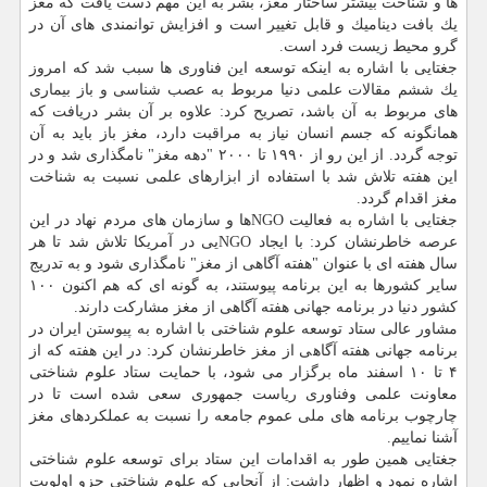
ها و شناخت بیشتر ساختار مغز، بشر به این مهم دست یافت كه مغز
یك بافت دینامیك و قابل تغییر است و افزایش توانمندی های آن در
گرو محیط زیست فرد است.
جغتایی با اشاره به اینكه توسعه این فناوری ها سبب شد كه امروز
یك ششم مقالات علمی دنیا مربوط به عصب شناسی و باز بیماری
های مربوط به آن باشد، تصریح كرد: علاوه بر آن بشر دریافت كه
همانگونه كه جسم انسان نیاز به مراقبت دارد، مغز باز باید به آن
توجه گردد. از این رو از ۱۹۹۰ تا ۲۰۰۰ "دهه مغز" نامگذاری شد و در
این هفته تلاش شد با استفاده از ابزارهای علمی نسبت به شناخت
مغز اقدام گردد.
جغتایی با اشاره به فعالیت NGOها و سازمان های مردم نهاد در این
عرصه خاطرنشان كرد: با ایجاد NGOیی در آمریكا تلاش شد تا هر
سال هفته ای با عنوان "هفته آگاهی از مغز" نامگذاری شود و به تدریج
سایر كشورها به این برنامه پیوستند، به گونه ای كه هم اكنون ۱۰۰
كشور دنیا در برنامه جهانی هفته آگاهی از مغز مشاركت دارند.
مشاور عالی ستاد توسعه علوم شناختی با اشاره به پیوستن ایران در
برنامه جهانی هفته آگاهی از مغز خاطرنشان كرد: در این هفته كه از
۴ تا ۱۰ اسفند ماه برگزار می شود، با حمایت ستاد علوم شناختی
معاونت علمی وفناوری ریاست جمهوری سعی شده است تا در
چارچوب برنامه های ملی عموم جامعه را نسبت به عملكردهای مغز
آشنا نماییم.
جغتایی همین طور به اقدامات این ستاد برای توسعه علوم شناختی
اشاره نمود و اظهار داشت: از آنجایی كه علوم شناختی جزو اولویت