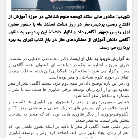
نئوپدیا: مشاور عالی ستاد توسعه علوم شناختی در حوزه آموزش از
افتتاح رسمی پردیس مغز در روز هشت اسفند ماه با حضور معاون
اول رئیس جمهور آگاهی داد و اظهار داشت: این پردیس به منظور
آگاهی دانش آموزان از عملكردهای مغز در باغ كتاب تهران به بهره
برداری می رسد.
به گزارش نئوپدیا به نقل از ایسنا،
دكتر محمدتقی جغتایی در نشست
خبری امروز با اشاره به اینكه در دنیا هفته ای با عنوان "هفته آگاهی از
مغز" برگزار می شود، اضافه كرد: نامگذاری این هفته به علت چندین
اتفاق در حوزه علوم شناختی و مغز بوده است.
وی در این باره توضیح داد: در نیمه دوم قرن بیستم آگاهی بشر از مغز
محدود بود و از این زمان توسعه برخی فناوری ها سبب شد تا بشر با
عملكرد و ساختار مغز آشنا شود.
جغتایی تصویربرداری از مغز را همچون این فناوری ها دانست و
افزود: علاوه بر آن سیستم های تحریك عمقی و سطحی مغز، IT و
الكتروفیزیولوژی از دیگر فناوری هایی بوده اند كه منجر به شناخت
بیشتر بشر نسبت به مغز شدند.
دبیر علمی هفته آگاهی از مغز با تاكید بر اینكه تصور غلطی بود كه
مغز از زمان ایجاد تغییر نمی كند، اضافه كرد: ولی با توسعه فناوری