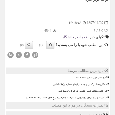
1397/11/29
15:18:43
4544
5
/
5.0
تگهای خبر:
خدمات
,
دانشگاه
این مطلب نئوپدیا را می پسندید؟
(0)
(1)
X
تازه ترین مطالب مرتبط
آمبولانس خورشیدی ساخته شد
همکاری مشترک برای رفع نیازهای صنایع بزرگ کشور
فرزهای دندانپزشکی نانویی در ایران تولید شد
ابتکار فناوران برای رویارویی با سرقت و خرابی چراغ های هشداردهنده جاده ای
نظرات بینندگان در مورد این مطلب