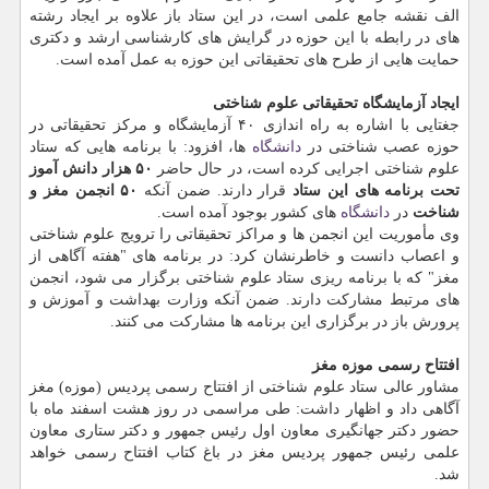
الف نقشه جامع علمی است، در این ستاد باز علاوه بر ایجاد رشته
های در رابطه با این حوزه در گرایش های كارشناسی ارشد و دكتری
حمایت هایی از طرح های تحقیقاتی این حوزه به عمل آمده است.
ایجاد آزمایشگاه تحقیقاتی علوم شناختی
جغتایی با اشاره به راه اندازی ۴۰ آزمایشگاه و مركز تحقیقاتی در
حوزه عصب شناختی در
دانشگاه
ها، افزود: با برنامه هایی كه ستاد
علوم شناختی اجرایی كرده است، در حال حاضر
۵۰ هزار دانش آموز
تحت برنامه های این ستاد
قرار دارند. ضمن آنكه
۵۰ انجمن مغز و
شناخت
در
دانشگاه
های كشور بوجود آمده است.
وی مأموریت این انجمن ها و مراكز تحقیقاتی را ترویج علوم شناختی
و اعصاب دانست و خاطرنشان كرد: در برنامه های "هفته آگاهی از
مغز" كه با برنامه ریزی ستاد علوم شناختی برگزار می شود، انجمن
های مرتبط مشاركت دارند. ضمن آنكه وزارت بهداشت و آموزش و
پرورش باز در برگزاری این برنامه ها مشاركت می كنند.
افتتاح رسمی موزه مغز
مشاور عالی ستاد علوم شناختی از افتتاح رسمی پردیس (موزه) مغز
آگاهی داد و اظهار داشت: طی مراسمی در روز هشت اسفند ماه با
حضور دكتر جهانگیری معاون اول رئیس جمهور و دكتر ستاری معاون
علمی رئیس جمهور پردیس مغز در باغ كتاب افتتاح رسمی خواهد
شد.