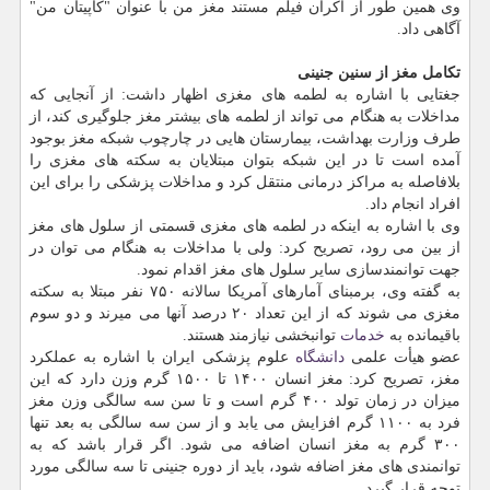
وی همین طور از اكران فیلم مستند مغز من با عنوان "كاپیتان من"
آگاهی داد.
تكامل مغز از سنین جنینی
جغتایی با اشاره به لطمه های مغزی اظهار داشت: از آنجایی كه
مداخلات به هنگام می تواند از لطمه های بیشتر مغز جلوگیری كند، از
طرف وزارت بهداشت، بیمارستان هایی در چارچوب شبكه مغز بوجود
آمده است تا در این شبكه بتوان مبتلایان به سكته های مغزی را
بلافاصله به مراكز درمانی منتقل كرد و مداخلات پزشكی را برای این
افراد انجام داد.
وی با اشاره به اینكه در لطمه های مغزی قسمتی از سلول های مغز
از بین می رود، تصریح كرد: ولی با مداخلات به هنگام می توان در
جهت توانمندسازی سایر سلول های مغز اقدام نمود.
به گفته وی، برمبنای آمارهای آمریكا سالانه ۷۵۰ نفر مبتلا به سكته
مغزی می شوند كه از این تعداد ۲۰ درصد آنها می میرند و دو سوم
باقیمانده به
خدمات
توانبخشی نیازمند هستند.
عضو هیأت علمی
دانشگاه
علوم پزشكی ایران با اشاره به عملكرد
مغز، تصریح كرد: مغز انسان ۱۴۰۰ تا ۱۵۰۰ گرم وزن دارد كه این
میزان در زمان تولد ۴۰۰ گرم است و تا سن سه سالگی وزن مغز
فرد به ۱۱۰۰ گرم افزایش می یابد و از سن سه سالگی به بعد تنها
۳۰۰ گرم به مغز انسان اضافه می شود. اگر قرار باشد كه به
توانمندی های مغز اضافه شود، باید از دوره جنینی تا سه سالگی مورد
توجه قرار گیرد.