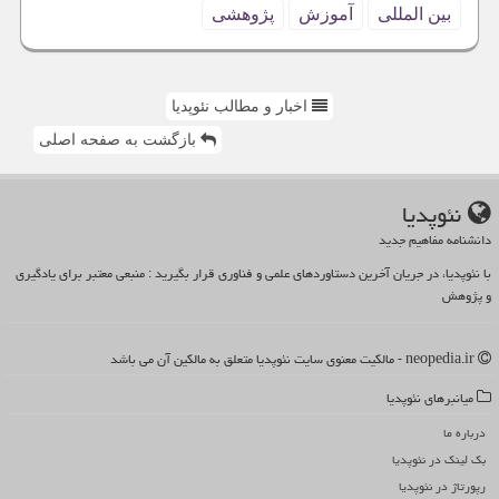
بین المللی
آموزش
پژوهشی
اخبار و مطالب نئوپدیا
بازگشت به صفحه اصلی
نئوپدیا
دانشنامه مفاهیم جدید
با نئوپدیا، در جریان آخرین دستاوردهای علمی و فناوری قرار بگیرید : منبعی معتبر برای یادگیری
و پژوهش
neopedia.ir - مالکیت معنوی سایت نئوپدیا متعلق به مالکین آن می باشد
میانبرهای نئوپدیا
درباره ما
بک لینک در نئوپدیا
رپورتاژ در نئوپدیا