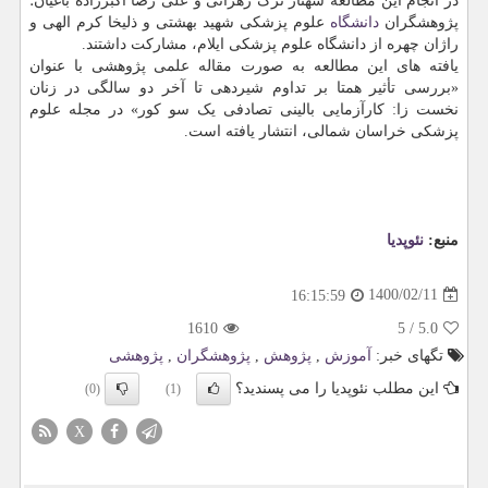
در انجام این مطالعه شهناز ترک زهرانی و علی رضا اکبرزاده باغیان؛
پژوهشگران
دانشگاه
علوم پزشکی شهید بهشتی و ذلیخا کرم الهی و
راژان چهره از دانشگاه علوم پزشکی ایلام، مشارکت داشتند.
یافته های این مطالعه به صورت مقاله علمی پژوهشی با عنوان
«بررسی تأثیر همتا بر تداوم شیردهی تا آخر دو سالگی در زنان
نخست زا: کارآزمایی بالینی تصادفی یک سو کور» در مجله علوم
پزشکی خراسان شمالی، انتشار یافته است.
منبع:
نئوپدیا
1400/02/11
16:15:59
1610
5
/
5.0
تگهای خبر:
آموزش
,
پژوهش
,
پژوهشگران
,
پژوهشی
این مطلب نئوپدیا را می پسندید؟
(0)
(1)
X