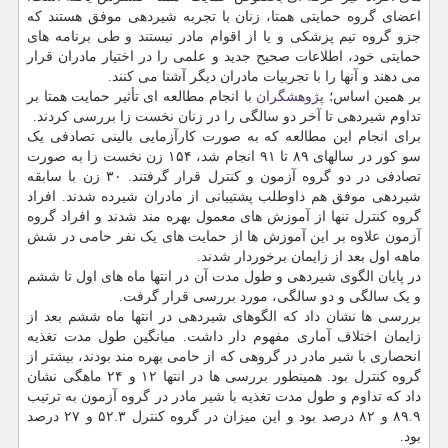
اعضای گروه حمایتی همتا، زنان با تجربه شیردهی موفق هستند که
جزو گروه تیم پزشکی و یا از اقوام مادر نیستند و طی برنامه های
حمایتی خود، اطلاعات صحیح جدید و علمی را در اختیار مادران قرار
می دهند و آنها را با تجربیات مادران دیگر آشنا می کنند.
بر همین اساس؛
پژوهشگران
با انجام مطالعه ای تأثیر حمایت همتا بر
تداوم شیردهی تا آخر دو سالگی را در زنان نخست زا بررسی کردند.
برای انجام این مطالعه که به صورت کارآزمایی بالینی تصادفی یک
سو کور در سالهای ۸۹ تا ۹۱ انجام شد، ۱۵۴ زن نخست زا به صورت
تصادفی در دو گروه آزمون و کنترل قرار گرفتند. ۳۰ زن با سابقه
شیردهی موفق هم داوطلب پشتیبانی از مادران شیرده شدند. افراد
گروه کنترل تنها از آموزش های معمول بهره مند شدند و افراد گروه
آزمون علاوه بر این آموزش ها از حمایت های یک نفر حامی در شش
ماهه اول بعد از زایمان برخوردار شدند.
در پایان الگوی شیردهی و طول مدت آن در انتها ماه های اول تا ششم
و یک سالگی و دو سالگی، مورد بررسی قرار گرفت.
بررسی ها نشان داد که الگوهای شیردهی در انتها ماه ششم بعد از
زایمان اختلاف آماری مفهوم دار داشت. میانگین طول مدت تغذیه
انحصاری با شیر مادر در گروهی که از حامی بهره مند بودند، بیشتر از
گروه کنترل بود. همینطور بررسی ها در انتها ۱۲ و ۲۴ ماهگی نشان
داد که تداوم و طول مدت تغذیه با شیر مادر در گروه آزمون به ترتیب
۸۹.۹ و ۸۲ درصد بود و این میزان در گروه کنترل ۵۲.۳ و ۲۷ درصد
بود.