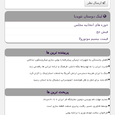
ارسال نظر
لینک دوستان نئوپدیا
حوزه های انتخابیه مجلس
فیش حج
قیمت بیسیم موتورولا
پربیننده ترین ها
کاهش وابستگی به تجهیزات اپتیکی پیشرفته با بومی سازی میکروسکوپ تداخلی
قدرت ایران را نه تهدیدها بلکه دانش، فرهنگ و اراده ایرانی ها رقم می زند
جنگ با ایران هزینه دسترسی ارتش آمریکا به خدمات استارلینک را گران کرد
گام بلند برای حمل و نقل هوشمند اتوبوسرانی دیجیتال به ۵ استان رسید
پربحث ترین ها
تمدید مهلت نام نویسی دومین نمایشگاه فر ایران ۲ تا ۳۱ مرداد
توسعه فناوری، مسیر رقابت پذیری صنعت قطعه سازی است
فراخوان ساخت مودم نوری با تراشه بومی