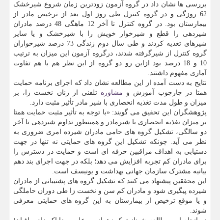
بررسی ها نشان داد در گروه آزمون زودترین زمان شروع شیرخشک
62 روزگی و در گروه کنترل طی روز اول بعد از ترخیص مادر از
بیمارستان بود. در گروه کنترل تا آخر 12 ماهگی 48 درصد مادران
شیردهی را قطع و شیرخوار خویش را با شیرخشک و یا سایر
شیرهای تغذیه کردند و طی سال دوم زندگی 73 درصد شیرخواران
گروه کنترل از شیرگرفته شدند، درگروه آزمون این میزان به ترتیب
10 و 18 درصد بود ازاین رو دو گروه از این نظر هم با هم تفاوت
آماری مفهوم داشتند.
نتایج به دست آمده از این مطالعه نشان داد که اجرای برنامه حمایت
همتا در چارچوب آموزش و
مشاوره
تلفنی از زنان نخست زا، بر
میزان و طول مدت تغذیه انحصاری با شیر مادر تأثیر مثبت دارد.
پژوهشگران این تحقیق می گویند: «با توجه به تأثیر مثبت حمایت همتا
بر میزان تغذیه انحصاری با شیرمادر و همینطور تداوم شیردهی تا آخر
دو سالگی، تشکیل گروه های حامی مادران شیرده امری ضروری به
نظر می آید. چونکه تشکیل این گروه های حمایتی نه تنها در جهت
دستیابی به اهداف مراقبین حرفه ای است و حمایت در دسترس را
برای مادران کم تجربه افزایش می دهد؛ بلکه در جهت اجرای بند دهم
بیانیه مشترک سازمان جهانی بهداشت و یونیسف است.
این محققین پیشنهاد می کنند که تشکیل گروه های پشتیبانی از مادران
شیرده پیگیری شود و مادران کم سن و نخست زا طی دوران حاملگی
و یا موقع ترخیص از بیمارستان به این گروه های حمایتی معرفی
شوند.