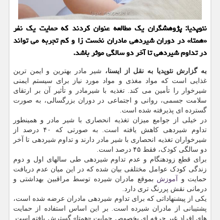
نئوپدیا: پژوهشگران یک مطالعه عنوان کردند که حمایت یک نفر
«همتا» در دوران شیردهی مادران نخست زا و کم تجربه می تواند
در تداوم شیردهی تا آخر دو سالگی موثر باشد.
به گزارش نئوپدیا به نقل از ایسنا،
شیر مادر بهترین و ایمن ترین
غذایی است که مواد مغذی و مواد مورد نیاز برای سیستم ایمنی
شیرخوار را تأمین می کند. تغذیه با شیرمادر و تأثیر آن بر ارتقای
سلامت جسمی، روانی و اجتماعی در دوران بزرگسالی، به صورت
گسترده ای پذیرفته شده است.
در خیلی از جوامع میزان تغذیه انحصاری با شیر مادر و همینطور
تداوم شیردهی کاهش یافته است. به صورتی که ۴۰ درصد از
شیرخواران تغذیه انحصاری با شیر مادر دارند و تداوم شیردهی تا آخر
دو سالگی کودک، فقط ۴۵ درصد است.
برای قطع زودهنگام و عدم تداوم شیردهی طی سالهای اول و دوم
زندگی کودک عوامل مختلفی بیان شده که در این میان عدم دریافت
حمایت و
آموزش
بموقع مادران شیرده توسط مراقبین بهداشتی و
درمانی نقش پررنگ تری دارد.
یکی از پیشنهاداتی که برای تداوم شیردهی مادران عرضه شده است،
پشتیبانی از مادران شیرده است. بر این اساس استفاده از حمایت
های افراد غیر حرفه ای بخصوص حمایت «همتا» گسترش یافته است.