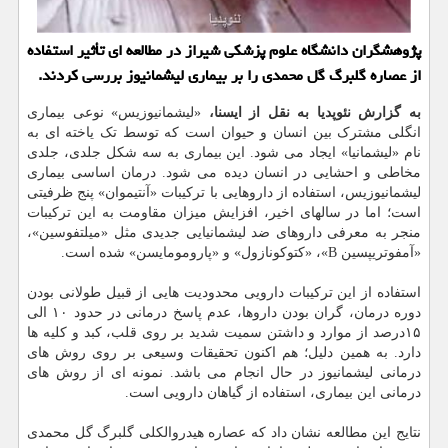
پژوهشگران دانشگاه علوم پزشکی شیراز در مطالعه ای تأثیر استفاده
از عصاره گلبرگ گل محمدی را بر بیماری لیشمانیوز بررسی کردند.
به گزارش نئوپدیا به نقل از ایسنا،
«لیشمانیوزیس» نوعی بیماری
انگلی مشترک بین انسان و حیوان است که توسط تک یاخته ای به
نام «لیشمانیا» ایجاد می شود. این بیماری به سه شکل جلدی، جلدی
مخاطی و احشایی در انسان دیده می شود. درمان اساسی بیماری
لیشمانیوزیس، استفاده از داروهایی با ترکیبات «آنتیموان» پنج ظرفیتی
است؛ اما در سالهای اخیر، افزایش میزان مقاومت به این ترکیبات
منجر به معرفی داروهای ضد لیشمانیایی جدیدی مثل «میلتفوسین»،
«آمفوتریپسین B»، «کتوکونازول» و «پارومومایسن» شده است.
استفاده از این ترکیبات دارویی محدودیت هایی از قبیل طولانی بودن
دوره درمان، گران بودن داروها، عدم پاسخ درمانی در حدود ۱۰ الی
۱۵درصد از موارد و داشتن سمیت شدید بر روی قلب، کبد و کلیه ها
دارد. به همین دلیل؛ هم اکنون تحقیقات وسیعی بر روی روش های
درمانی لیشمانیوز در حال انجام می باشد. نمونه ای از روش های
درمانی این بیماری، استفاده از گیاهان دارویی است.
نتایج این مطالعه نشان داد که عصاره هیدروالکلی گلبرگ گل محمدی