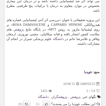
می تواند اثر ضد لیشمانیایی داشته باشد و در درمان این بیماری
بخصوص در موارد مقاوم به درمان با ترکیبات پنج ظرفیتی مطرح
باشد.
این پروژه تحقیقاتی با عنوان «بررسی اثر آنتی لیشمانیایی عصاره های
هیدروالکلی CAPPARIS SPINOSE و ROSA DAMASSCENE» بر
روی لیشمانیا ماژور به روش MTT» در پایگاه نتایج
پژوهش
های
سلامت کشور انتشار یافته و فتانه میکائیلی، مجتبی نوروزی، ارمغان
وفافر و غلامرضا حاتم در
دانشگاه
علوم پزشکی شیراز در انجام آن
مشارکت داشتند.
منبع:
نئوپدیا
1400/02/23
10:06:51
1453
5
/
5.0
تگهای خبر:
پژوهش
,
پژوهشگران
,
دانشگاه
این مطلب نئوپدیا را می پسندید؟
(0)
(1)