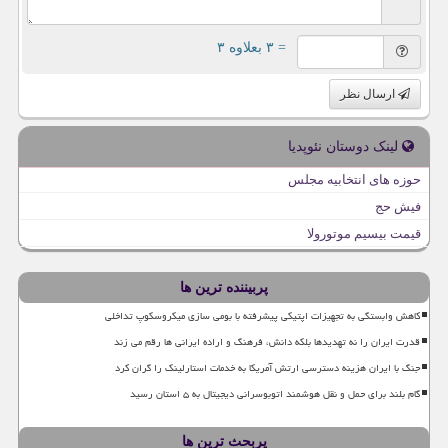
= ۳ بعلاوه ۳
ارسال نظر
لینک دوستان نئوپدیا
حوزه های انتخابیه مجلس
فیش حج
قیمت بیسیم موتورولا
پربیننده ترین ها
کاهش وابستگی به تجهیزات اپتیکی پیشرفته با بومی سازی میکروسکوپ تداخلی
قدرت ایران را نه تهدیدها بلکه دانش، فرهنگ و اراده ایرانی ها رقم می زند
جنگ با ایران هزینه دسترسی ارتش آمریکا به خدمات استارلینک را گران کرد
گام بلند برای حمل و نقل هوشمند اتوبوسرانی دیجیتال به ۵ استان رسید
پربحث ترین ها