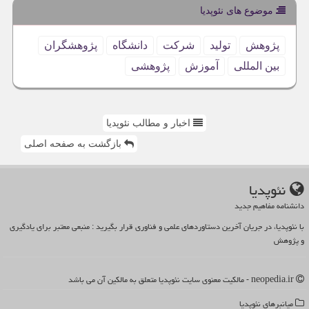
موضوع های نئوپدیا
پژوهش
تولید
شركت
دانشگاه
پژوهشگران
بین المللی
آموزش
پژوهشی
اخبار و مطالب نئوپدیا
بازگشت به صفحه اصلی
نئوپدیا
دانشنامه مفاهیم جدید
با نئوپدیا، در جریان آخرین دستاوردهای علمی و فناوری قرار بگیرید : منبعی معتبر برای یادگیری
و پژوهش
neopedia.ir - مالکیت معنوی سایت نئوپدیا متعلق به مالکین آن می باشد
میانبرهای نئوپدیا