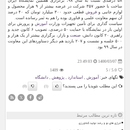
۵۸ درصدی نسبت به سال ۹۸، برگزاری هفتمین نمایشگاه ایران
ساخت با حضور ۳۵۷ شرکت در عرضه بیشتر از ۹ هزار محصول و
لوازم جانبی و
فروش
قطعی حدود ۳۰۰ میلیارد تومان که ۴۰ درصد
آن سهم معاونت علمی و فناوری بوده را هم به ثمر رسانده است.
سیاست گذاری برای تأمین تجهیزات وزارت
آموزش
و پرورش برای
اولین بار در نمایشگاه با حمایت ۵۰ درصدی، تصویب ۶ کانون جدید و
راهبری ۲۰ کانون دانش،
صنعت
و بازار، برگزاری بیشتر از یک هزار و
۵۰۰ جلسه و نشست و ۲۰۷ بازدید هم دیگر دستاوردهای این معاونت
در سال ۹۹ بود.
1400/03/07
23:49:03
1409
5
/
5.0
تگهای خبر:
آموزش
,
استاندارد
,
پژوهش
,
دانشگاه
این مطلب نئوپدیا را می پسندید؟
(0)
(1)
X
تازه ترین مطالب مرتبط
انرژی های نو و رشد تولید کشاورزی