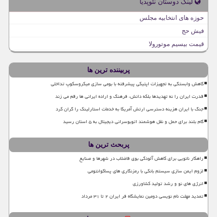
لینک دوستان نئوپدیا
حوزه های انتخابیه مجلس
فیش حج
قیمت بیسیم موتورولا
پربیننده ترین ها
کاهش وابستگی به تجهیزات اپتیکی پیشرفته با بومی سازی میکروسکوپ تداخلی
قدرت ایران را نه تهدیدها بلکه دانش، فرهنگ و اراده ایرانی ها رقم می زند
جنگ با ایران هزینه دسترسی ارتش آمریکا به خدمات استارلینک را گران کرد
گام بلند برای حمل و نقل هوشمند اتوبوسرانی دیجیتال به ۵ استان رسید
پربحث ترین ها
راهکار نانویی برای کاهش آلودگی بوی فاضلاب در شهرها و صنایع
لزوم ایمن سازی سیستم بانکی با رمزنگاری های پساکوانتومی
انرژی های نو و رشد تولید کشاورزی
تمدید مهلت نام نویسی دومین نمایشگاه فر ایران ۲ تا ۳۱ مرداد