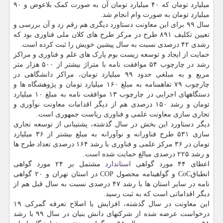
میلیارد تومان که ۴۰ میلیارد تومان آن به صورت کمک بلاعوض و ۹۰
میلیارد تومان به صورت وام انجام شد.
سال ۹۹ برای این معاونت دستاورد دیگری هم رقم زد و آن بررسی و
تعیین تکلیف ۸۹۱ طرح در مرکز طرح های کلان ملی فناوری بود که
رشدی ۴۲ درصدی نسبت به سال پیشین خویش را ثبت کرده است.
حمایت از ایجاد و توسعه زیست بوم پارک های علم و فناوری و مراکز
رشد در چارچوب ۵۴ موافقت نامه با متراژ بیشتر از ۵۰۰ هزار متر
مربع و به مبلغی حدود ۹۹ میلیارد تومان، مراکز دانشگاهی در
چارچوب ۷۹ تفاهمنامه به مبلغ ۱۶۰ میلیارد تومان و پژوهشگاه ها و
دستگاههای اجرایی در چارچوب ۱۳ موافقت نامه به مبلغ ۱۰ میلیارد
تومان و رشد ۱۵۰ درصدی هم از دیگر اقدامات معاونت نوآوری و
تجاری سازی معاونت علمی و فناوری ریاست جمهوری است.
دیگر دستاورد این بخش در سال گذشته، پشتیبانی از توسعه تجاری
سازی ۵۳۱ طرح فناورانه و نوآورانه به مبلغ بیشتر از ۳۶ میلیارد
تومان در ۳۶ مرکز علمی و فناوری با رشد ۱۶۴ درصدی تعداد طرح ها
و رشد ۲۲۵ درصدی مبالغ حمایت شده است.
اعطای ۴۴ مورد گواهی
استاندارد
مشتمل بر ۲۴ مورد گواهی
انطباقCoC و گواهینامه محصول COP در استان تهران و ۲۰ گواهی
نامه در سایر استان ها با رشد ۴۷ درصدی نسبت به سال قبل هم از
دیگر اقداماتی است که به ثبت رسید.
این معاونت در سال گذشته، افزایش یا اصلاح تعرفه گمرکی ۱۹
درخواست عرضه شده از شرکتهای دانش بنیان در سال ۹۹ با رشد