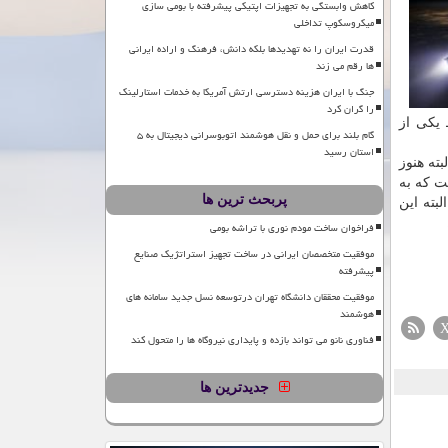
کاهش وابستگی به تجهیزات اپتیکی پیشرفته با بومی سازی
میکروسکوپ تداخلی
قدرت ایران را نه تهدیدها بلکه دانش، فرهنگ و اراده ایرانی
ها رقم می زند
جنگ با ایران هزینه دسترسی ارتش آمریکا به خدمات استارلینک
را گران کرد
شک فقط یکی از
گام بلند برای حمل و نقل هوشمند اتوبوسرانی دیجیتال به ۵
استان رسید
ته هنوز
ت که به
پربحث ترین ها
بته این
فراخوان ساخت مودم نوری با تراشه بومی
موفقیت متخصصان ایرانی در ساخت تجهیز استراتژیک صنایع
پیشرفته
موفقیت محققان دانشگاه تهران درتوسعه نسل جدید سامانه های
هوشمند
فناوری نانو می تواند بازده و پایداری نیروگاه ها را متحول کند
جدیدترین ها