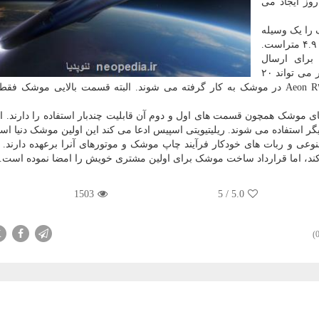
 ایجاد می شود. این وسیله پرتاب فضایی طی ۶۰ روز ایجاد می
Realativity S) این موشک را یک وسیله
پرتاب ۲ قسمتی معرفی کرده که ارتفاع آن ۶۶ و قطر آن ۴.۹ متراست.
برای ارسال
ماهواره برای سفرهای چند سیاره ای است. موشک مذکور می تواند ۲۰
هزار کیلوگرم را به مدار زمین ببرد. همینطور ۷ موتورAeon R۳D در موشک به کار گرفته می شوند. البته قسمت بالایی مو
 موشک همچون قسمت های اول و دوم آن قابلیت چندبار استفاده را دارند. الب
 استفاده می شوند. ریلیتیویتی اسپیس ادعا می کند این اولین موشک دنیا اس
ی و ربات های خودکار فرآیند چاپ موشک و موتورهای آنرا برعهده دارند. ال
1503
5
/
5.0
X