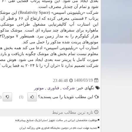
بعدی
شود و تمام آن چندبار مصرف است.
شرکت «ریلیتیویتی اسپیس» (pace
این استارت آپ کالیفرنیایی مشغول طراحی موشکی 
موتورهای پرینت شده مذکور را حمل می کند.
استارت آپ «ریلیتیویتی اسپیس» ادعا می کند همه بخش های
معلوم نیست تمام بخش های موشک چگونه بازیافت و باردیگر
صورت کامل با پرینتر سه بعدی ایجاد می شود. هوش مصنوع
شرکت تصمیم ندارد تا «تران آر» را تا ۲۰۲۴ به فضا پرتاب کند، اما قرارداد ساخت موشک برای اولین مشتری خویش را امضا نموده است.
1400/03/19
23:46:48
تگهای خبر:
شركت
,
فناوری
,
موتور
این مطلب نئوپدیا را می پسندید؟
(0)
(1)
تازه ترین مطالب مرتبط
موفقیت متخصصان ایرانی در ساخت تجهیز استراتژیک صنایع پیشرفته
تمدید مهلت ثبت نام در دومین نمایشگاه فناوری های روزآمد ایران