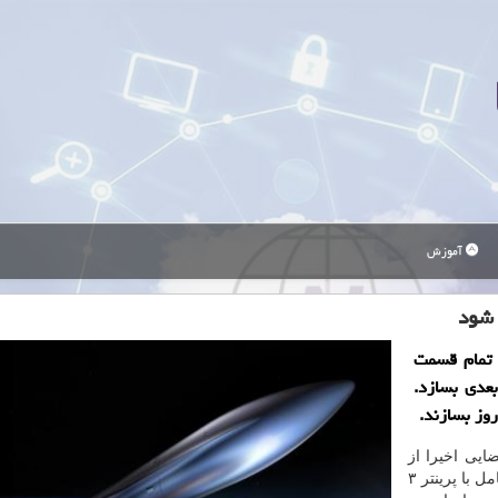
آموزش
 شود
 تمام قسمت
عدی بسازد.
ایی اخیرا از
موشک «تران آر»(Terran R) رونمایی کرده که به صورت کامل با پرینتر ۳