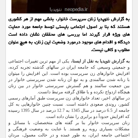
به گزارش نئوپدیا زنان سرپرست خانوار، بخشی مهم از هر کشوری
هستند که بنا بر اصول اجتماعی بایستی توسط جامعه مورد حمایت
های ویژه قرار گیرند اما بررسی های محققان نشان داده است
دیدگاه و اقدام های موجود درمورد وضعیت این زنان، به هیچ عنوان
مطلوب و کافی نیست.
به گزارش نئوپدیا به نقل از ایسنا،
یکی از مهم ترین تغییرات اجتماعی
و جمعیتی وسیعی که جامعه ایران در سالهای گذشته تجربه کرده،
افزایش خانوارهای زن سرپرست بوده است. این افزایش را میتوان
با زنانه شدن سالمندی و به تبع آن زنانه شدن سرپرستی خانوار در
بین جمعیت سالمند و هم گسترش سرپرستی خانوار در بین زنان
هیچگاه ازدواج نکرده و یا طلاق گرفته مرتبط دانست.
در سالهای اخیر، تعداد خانوارهای زن سرپرست طبق آمارهای رسمی
کشور، روندی صعودی داشته است. نسبت چنین خانوارهایی به کل
جامعه از 6.5 درصد در سال 1345 به 12.7 درصد در سال 1395 رسیده
که افزایش حدوداً دو برابری را نشان داده است.
زنان سرپرست خانوار بنا بر گفته های متخصصان، با مسائل و
مشکلات بسیاری روبه رو هستند. با عنایت به وضعیت فرهنگی و
اجتماعی جامعه ایران، به طور عمده و در حالت معمول، مردان