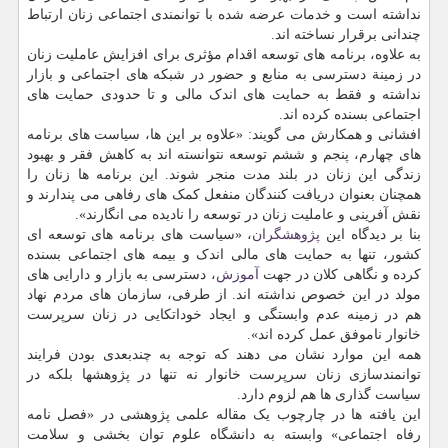
نداشته است و خدمات عرضه شده با توانمندی اجتماعی زنان ارتباط
چندانی برقرار نساخته اند.
به علاوه، برنامه های توسعه اقدام مؤثری برای افزایش عاملیت زنان
در زمینة دسترسی به منابع و حضور در شبکه های اجتماعی و بازار
نداشته و فقط به حمایت های اندک مالی و تا حدودی حمایت های
اجتماعی بسنده کرده اند.
افشانی و همکارش می گویند: «علاوه بر این ها، سیاست های برنامه
های چهارم، پنجم و ششم توسعه نتوانسته اند به کاهش فقر و بهبود
زندگی این زنان در بلند مدت منجر شوند. این برنامه ها زنان را
همچنان بعنوان دریافت کنندگان منفعل کمک های رفاهی می پندارند و
نقش آفرینی و عاملیت زنان در توسعه را نادیده می انگارند».
بنا بر دیدگاه این
پژوهشگران
، «سیاست های برنامه های توسعه ای
کشور، تنها به حمایت های مالی اندک و بیمه های اجتماعی بسنده
کرده و نگاهی کلان در جهت
آموزش
، دسترسی به بازار و دارایی های
مولد در این خصوص نداشته اند. از طرفی، سازمان های مردم نهاد
هم در زمینه عدم وابستگی و ایجاد خوداتکایی در زنان سرپرست
خانوار ناموفق عمل کرده اند».
همه این موارد نشان می دهند که توجه به چندبعدی بودن فرایند
توانمندسازی زنان سرپرست خانوار نه تنها در پژوهشها بلکه در
سیاست گذاری ها هم لزوم دارد.
این یافته ها در چارچوب یک مقاله علمی پژوهشی در «فصل نامه
رفاه اجتماعی» وابسته به دانشگاه علوم توان بخشی و سلامت