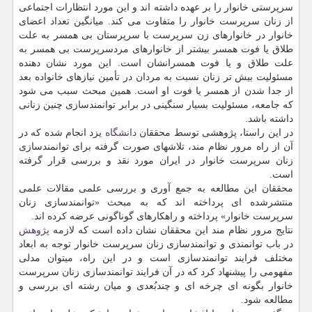
سرپرستی خانوار را بر عهده داشته اند و این مورد انتظارات اجتماعی
از زنان سرپرست خانوار را متفاوت می کند. میانگین تعداد اعضای
خانوار در خانوارهای زن سرپرست با سرپرستان بی همسر به علت
طلاق یا فوت همسر بیشتر از خانوارهای مردسرپرست بی همسر به
علت طلاق و یا فوت همسرانشان است. این مورد نشان دهنده
مسئولیت بیش تر زنان نسبت به مردان در تأمین نیازهای خانواده بعد
از جدا شدن از همسر یا فوت او است. همین مبحث سبب می شود
که جامعه، مسئولیت بسیار سنگینی در برابر توانمندسازی چنین زنانی
داشته باشد.
در این راستا، پژوهشی توسط محققان
دانشگاه
یزد انجام شده که در
آن از راه مرور نظام مند، تلاشهای صورت گرفته برای توانمندسازی
زنان سرپرست خانوار در ایران مورد نقد و بررسی قرار گرفته
است.
محققان این مطالعه به جمع آوری و بررسی علمی مقالات علمی
منتشرشده ای پرداخته اند که به مبحث «توانمندسازی زنان
سرپرست خانوار» پرداخته و راهکارهای گوناگونی عرضه کرده اند.
نتایج مرور نظام مند این محققان نشان داده است که لازمه
پژوهش
در باب توانمندی و توانمندسازی زنان سرپرست خانوار توجه به ابعاد
مختلف فرایند توانمندسازی است و در این راه، میتوان مدلی
مفهومی را پیشنهاد کرد که در آن فرایند توانمندسازی زنان سرپرست
خانوار بگونه ای چرخه ای و چندبُعدی و میان رشته ای بررسی و
مطالعه شود.