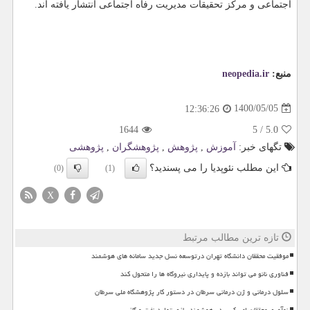
اجتماعی و مرکز تحقیقات مدیریت رفاه اجتماعی انتشار یافته اند.
منبع:
neopedia.ir
1400/05/05
12:36:26
1644
5
/
5.0
تگهای خبر:
آموزش
,
پژوهش
,
پژوهشگران
,
پژوهشی
این مطلب نئوپدیا را می پسندید؟
(0)
(1)
X
تازه ترین مطالب مرتبط
موفقیت محققان دانشگاه تهران درتوسعه نسل جدید سامانه های هوشمند
فناوری نانو می تواند بازده و پایداری نیروگاه ها را متحول کند
سلول درمانی و ژن درمانی سرطان در دستور کار پژوهشگاه ملی سرطان
نوآوری محققان امیرکبیر در هوشمندسازی تولید نفت و گاز