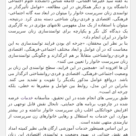
به گفته سید علیرضا افشانی، جامعه شناس دانشکده علوم اجتماعی
دانشگاه یزد و دیگر همکارش در این مطالعه، «عوامل تأثیرگذار بر
توانمندی زنان سرپرست خانوار را میتوان در ابعاد سه گانه اجتماعی-
فرهنگی، اقتصادی و فردی-روان شناختی دسته بندی کرد. درنتیجه،
میتوان با استفاده از یک مدل مفهومی تلاشهای مؤثری در به کارگیری
یک دیدگاه کل نگر و یکپارچه برای توانمندسازی زنان سرپرست
خانوار در ایران انجام داد».
بنا بر نظر این محققان، «چرخه ای بودن فرایند توانمندسازی به این
معناست که در آن عوامل و ابعاد مختلف اجتماعی-فرهنگی، اقتصادی
و فردی-روانشناختی متقابلاً بر هم اثرگذارند و چگونگی توانمندسازی
زنان سرپرست خانوار را تعیین می کنند».
آن ها افزوده اند: «همچنین در این فرایند، سطح توانمندی این زنان بر
وضعیت اجتماعی-فرهنگی، اقتصادی و فردی-روانشناختی اثرگذار می
باشد. درواقع عوامل مذکور یکدیگر را تقویت و تشدید می کنند.
بنابراین در این مدل، روابط بین عوامل و متغیرها نه خطی، بلکه
چرخه ای است».
طبق بررسی های انجام شده در این تحقیق، متأسفانه
خدمات
عرضه
شده در چارچوب برنامه های حمایتی، تابحال نقش قابل توجهی در
افزایش خوداتکایی اغلب زنان سرپرست خانوار نداشته و در بیشتر
موارد، این خدمات به استقلال و رهایی خانوارهای زن سرپرست از
نیازمندی منتهی نشده است.
بر این اساس همینطور خدمات آموزشی ارگان هایی نظیر کمیته امداد
هم نقش چندانی در بهبود وضعیت و توانمندی اقتصادی این زنان