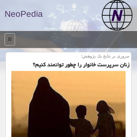
NeoPedia
منو
مروری بر نتایج یك پژوهش؛
زنان سرپرست خانوار را چطور توانمند كنیم؟