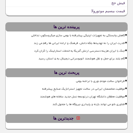
فیش حج
قیمت بیسیم موتورولا
پربیننده ترین ها
کاهش وابستگی به تجهیزات اپتیکی پیشرفته با بومی سازی میکروسکوپ تداخلی
قدرت ایران را نه تهدیدها بلکه دانش، فرهنگ و اراده ایرانی ها رقم می زند
جنگ با ایران هزینه دسترسی ارتش آمریکا به خدمات استارلینک را گران کرد
گام بلند برای حمل و نقل هوشمند اتوبوسرانی دیجیتال به ۵ استان رسید
پربحث ترین ها
فراخوان ساخت مودم نوری با تراشه بومی
موفقیت متخصصان ایرانی در ساخت تجهیز استراتژیک صنایع پیشرفته
موفقیت محققان دانشگاه تهران درتوسعه نسل جدید سامانه های هوشمند
فناوری نانو می تواند بازده و پایداری نیروگاه ها را متحول کند
جدیدترین ها