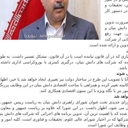
 آموزش، تحقیقات و
ر دستور کار
ضرورت تدوین
انش بنیان و
ر، جهت رفع
بانی از شرکت
یازی که در آن قانون نیامده است یا در آن قانون، مشکل تفسیر داشت، به ط
ه که شرکت های دانش بنیان، درگیری کمتری با بوروکراسی اداری داشته 
باشد.
ی شوند
 با تصویب این طرح در ساختار دولت نیز تغییری ایجاد خواهد شد یا خیر، اظها
بینه تغییر کرده و همراهی با مباحث اقتصادی دانش بنیان در این وظایف پررنگ 
ر نیز با نگاه ویژه با این ستون اقتصادی همکاری کنند.
واهد شد
ورای جدیدی تحت عنوان شورای راهبری دانش بنیان به ریاست رییس جمهور، 
نایب رئیسی معاونت علمی و فناوری رییس جمهور تشکیل می ‎شود، اظهار داشت: در این شورا که علاوه بر ریاست جمهور و 
شده که با اهمیت ترین آن، تدوین برنامه های اجرائی که شرکت های دانش بنیا
 شرکتها که در اختیار شورای عالی علوم، تحقیقات و فناوری است، کلیه امور و 
زو وظایف این شورا است.