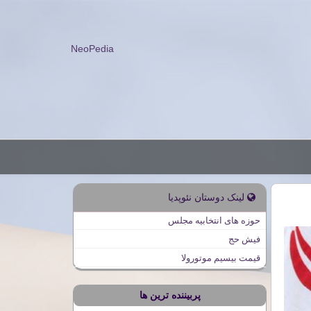
NeoPedia
لینک دوستان نئوپدیا
حوزه های انتخابیه مجلس
فیش حج
قیمت بیسیم موتورولا
پربیننده ترین ها