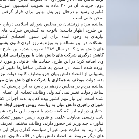
دوم، جزییات آن در ۲۰ ماده به تصویب کمیسیون
فناوری رسید و درحال ویرایش نهایی برای قرار گرفتن د
صحن علنی است.
نماینده مردم زرتشتیان در مجلس شورای اسلامی درباره 
این طرح، اظهار داشت: باتوجه به گسترش شرکت های د
نیازهای به وجود آمده برای این ستون اقتصادی کشو
مشکلات در این مساله و به ویژه به روز کردن قانون پشتی
های دانش بنیان که در سال ۱۳۸۹ تصویب شده، این طرح تدوین و ارائه شده است.
کاهش درگیری شرکت های دانش بنیان با بوروکراسی اداری
وی اضافه کرد: در این طرح، حمایت های قانونی و مورد ن
آورده شده است. در ضمن به شکلی ساختارها تغییر کرد
پشتیبانی از اقتصاد دانش بنیان جزو وظایف کابینه دولت نیز 
بدنه دولت موظف به همکاری با شرکت های دانش بنیان م
نماینده مردم در مجلس یازدهم در پاسخ به این پرسش که آیا
ساختار دولت تغییر نمی کند ولی وظایف تعدادی از اعضای کا
شده است. این نیاز مهم کشور بوده که باید بدنه اجرائی کشو
شورای راهبری دانش بنیان به ریاست رییس جمهور ایجاد خ
اختیاری درباره این که گفته شده با تصویب این طرح، ش
فناوری، چند وزیر نیز حضور دارند، وظایف مختلفی تعریف 
نیاز دارند. به عبارت بهتر، غیر از سیاست گذاری برای این
های دیگر مربوط به اقتصاد دانش بنیان در قالب قانون، ج