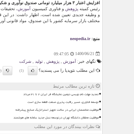
افزایش اعتبار ۳ هزار میلیارد تومانی صندوق نوآوری و شکوفایی
رئیس کمیته
پژوهش
و فناوری کمیسیون
آموزش
، تحقیقات
مختلف بازار سرمایه کشور با این صندوق، مواد قانونی آو
منبع:
neopedia.ir
1400/06/21
09:47:05
تگهای خبر:
آموزش
,
پژوهش
,
تولید
,
شركت
این مطلب نئوپدیا را می پسندید؟
(0)
(1)
تازه ترین مطالب مرتبط
تمدید مهلت نام نویسی دومین نمایشگاه فر ایران ۲ تا ۳۱ مرداد
توسعه فناوری، مسیر رقابت پذیری صنعت قطعه سازی است
موفقیت متخصصان ایرانی در ساخت تجهیز استراتژیک صنایع پیشرفته
موفقیت محققان دانشگاه تهران درتوسعه نسل جدید سامانه های هوشمند
نظرات بینندگان در مورد این مطلب