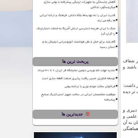
کاهش وابستگی به تجهیزات اپتیکی پیشرفته با بومی سازی
میکروسکوپ تداخلی
قدرت ایران را نه تهدیدها بلکه دانش، فرهنگ و اراده ایرانی
ها رقم می زند
جنگ با ایران هزینه دسترسی ارتش آمریکا به خدمات استارلینک
را گران کرد
گام بلند برای حمل و نقل هوشمند اتوبوسرانی دیجیتال به ۵
استان رسید
ور شفاف
پربحث ترین ها
باشند و
تمدید مهلت نام نویسی دومین نمایشگاه فر ایران ۲ تا ۳۱ مرداد
توسعه فناوری، مسیر رقابت پذیری صنعت قطعه سازی است
ر داشت:
فراخوان ساخت مودم نوری با تراشه بومی
تر دیده
موفقیت متخصصان ایرانی در ساخت تجهیز استراتژیک صنایع
پیشرفته
دبیری و
جدیدترین ها
معاون علمی و
ن به آن
هماهنگی