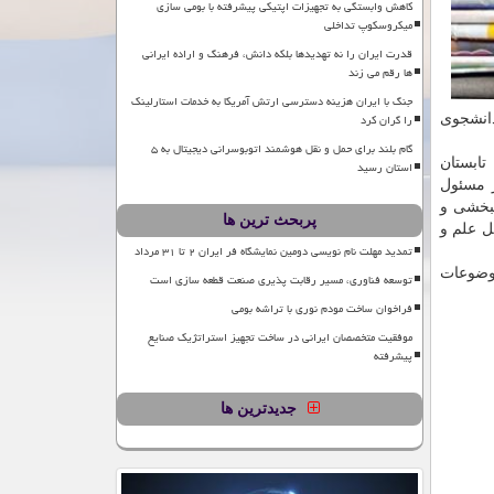
کاهش وابستگی به تجهیزات اپتیکی پیشرفته با بومی سازی
میکروسکوپ تداخلی
قدرت ایران را نه تهدیدها بلکه دانش، فرهنگ و اراده ایرانی
ها رقم می زند
جنگ با ایران هزینه دسترسی ارتش آمریکا به خدمات استارلینک
را گران کرد
دانشجوی
گام بلند برای حمل و نقل هوشمند اتوبوسرانی دیجیتال به ۵
تابستان
استان رسید
ر مسئول
نبخشی و
پربحث ترین ها
ل علم و
تمدید مهلت نام نویسی دومین نمایشگاه فر ایران ۲ تا ۳۱ مرداد
موضوعات
توسعه فناوری، مسیر رقابت پذیری صنعت قطعه سازی است
فراخوان ساخت مودم نوری با تراشه بومی
موفقیت متخصصان ایرانی در ساخت تجهیز استراتژیک صنایع
پیشرفته
جدیدترین ها