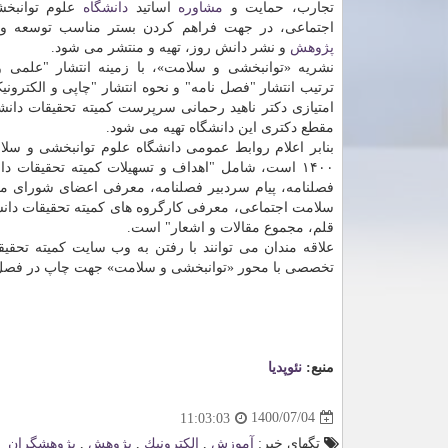
تجارب، حمایت و
مشاوره
اساتید
دانشگاه
علوم توانبخ
اجتماعی، در جهت فراهم کردن بستر مناسب توسعه و 
پژوهش
و نشر دانش روز، تهیه و منتشر می شود.
نشریه «توانبخشی و سلامت»، با زمینه انتشار "علمی و
ترتیب انتشار "فصل نامه" و نحوه انتشار "چاپی و الکترون
امتیازی دکتر ناهید رحمانی سرپرست کمیته تحقیقات دان
مقطع دکتری این دانشگاه تهیه می شود.
بنابر اعلام روابط عمومی دانشگاه علوم توانبخشی و سلا
۱۴۰۰ است، شامل "اهداف و تسهیلات کمیته تحقیقات 
فصلنامه، پیام سردبیر فصلنامه، معرفی اعضای شورای م
سلامت اجتماعی، معرفی کارگروه های کمیته تحقیقات دان
قلم، مجموع مقالات و اشعار" است.
علاقه مندان می توانند با رفتن به وب سایت کمیته تحق
تخصصی با محور «توانبخشی و سلامت» جهت چاپ در فصل نا
منبع:
نئوپدیا
1400/07/04
11:03:03
تگهای خبر:
آموزش
,
الكترونیك
,
پژوهش
,
پژوهشگران