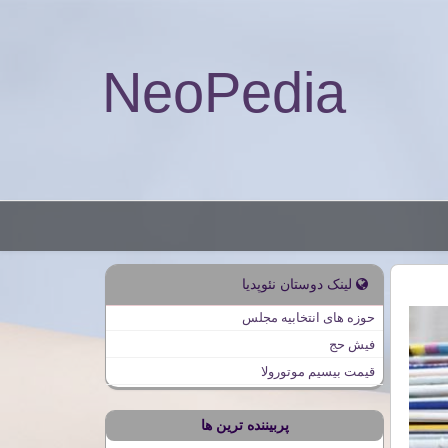
NeoPedia
لینک دوستان نئوپدیا
حوزه های انتخابیه مجلس
فیش حج
قیمت بیسیم موتورولا
پربیننده ترین ها