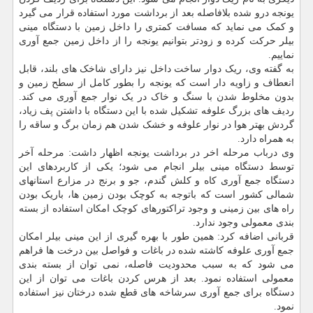
یونجه درو شده بلافاصله بعد از برداشت مورد استفاده قرار می گیرد
و کمک می نماید که مسافت کمتری را داخل زمین با دستگاه مینی
بیلر حرکت کرده و زودتر بتوانیم یونجه را از داخل زمین جمع آوری
نماییم.
به گفته وی، ریک دوار ساخت داخل نیز دارای شاخک های بلند، قابل
انعطاف و زاویه دار است که یونجه را بطور کامل از سطح زمین و
بدون مخلوط شدن با سنگ و خاک در یک نوار جمع آوری می کند.
ردیف های بزرگ علوفه تشکیل شده با این دستگاه با داشتن پف زیاد،
گردش بهتر هوا در نوار علوفه و خشک شدن هم زمان برگ و ساقه را
به همراه دارد.
وی درباب مرحله اخر در برداشت یونجه اظهار داشت: مرحله آخر
توسط دستگاه مینی بیلر انجام می شود؛ یکی از کاربردهای این
دستگاه جمع آوری کاه و کلش گندم، جو و برنج در مزارع استانهای
شمالی کشور است که باتوجه به کوچک بودن زمین ها، باریک بودن
راه های بین زمینی و وجود تراکتورهای کوچک امکان استفاده از بسته
بندی معمولی وجود ندارد.
قربانی اضافه کرد: همین طور با بهره گیری از این مینی بیلر امکان
جمع آوری علوفه کاشته شده در باغات و فواصل بین درخت ها فراهم
می شود که به سبب محدودیت فاصله، نمی توان از بسته بندی
معمولی استفاده نمود. بعد از هرس کردن باغات می توان از این
دستگاه برای جمع آوری سرشاخه های قطع شده درختان نیز استفاده
نمود.