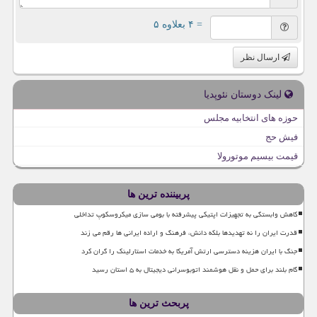
= ۴ بعلاوه ۵
ارسال نظر
لینک دوستان نئوپدیا
حوزه های انتخابیه مجلس
فیش حج
قیمت بیسیم موتورولا
پربیننده ترین ها
کاهش وابستگی به تجهیزات اپتیکی پیشرفته با بومی سازی میکروسکوپ تداخلی
قدرت ایران را نه تهدیدها بلکه دانش، فرهنگ و اراده ایرانی ها رقم می زند
جنگ با ایران هزینه دسترسی ارتش آمریکا به خدمات استارلینک را گران کرد
گام بلند برای حمل و نقل هوشمند اتوبوسرانی دیجیتال به ۵ استان رسید
پربحث ترین ها