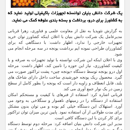
یک شرکت دانش بنیان توانسته تجهیزات باکیفیتی تولید نماید که
به کشاورز برای درو، برداشت و بسته بندی علوفه کمک می نماید.
به گزارش نئوپدیا به نقل از معاونت علمی و فناوری، زهرا قربانی
مدیرعامل یک شرکت دانش بنیان با اعلان اینکه کشاورز توان خرید
تجهیزات خارجی را ندارد، اظهار داشت: با دستگاهی که برای
کشاورزان طراحی نموده ایم برداشت یونجه در سه مرحله انجام می
شود.
وی با اعلان اینکه این شرکت توانسته با تولید تجهیزات به صرفه و با
کیفیت کشاورزی، نیاز این حوزه را تامین کند، اظهار داشت: مرحله
اول درو یونجه توسط دستگاه «یونجه چین» پشت تراکتور صورت می
گیرد. محصول ریک یونجه خورشیدی ساخت داخل دارای شاخک های
بلند، قابل انعطاف و زاویه دار است که یونجه را بطور کامل از سطح
زمین در یک نوار جمع آوری می کند.
قربانی اشاره کرد: استفاده از فنرهای با کیفیت و مستحکم امکان
استفاده از دستگاه را در زمینهای ناهموار و سنگلاخی به وجود می
آورد. استهلاک این دستگاه خیلی کم بوده و می توان بدون مشکل
برای مدت طولانی از آن استفاده نمود. پایین ترین میزان توان تراکتور
برای کار کردن با این دستگاه کافی است.
مدیر این شرکت دانش بنیان اضافه کرد: مرحله دوم توسط دستگاه
دیگری به نام ریک دوار انجام می شود. این دستگاه برای ردیف کردن