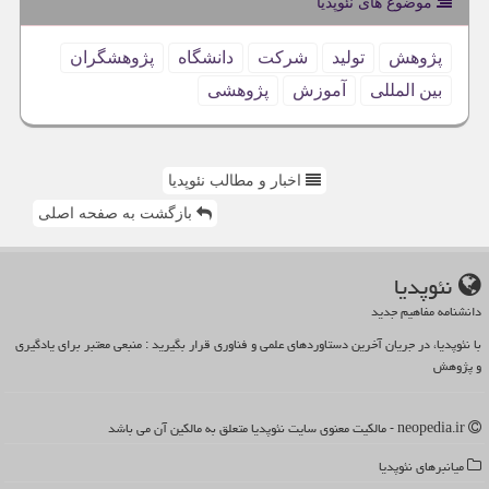
موضوع های نئوپدیا
پژوهش
تولید
شركت
دانشگاه
پژوهشگران
بین المللی
آموزش
پژوهشی
اخبار و مطالب نئوپدیا
بازگشت به صفحه اصلی
نئوپدیا
دانشنامه مفاهیم جدید
با نئوپدیا، در جریان آخرین دستاوردهای علمی و فناوری قرار بگیرید : منبعی معتبر برای یادگیری
و پژوهش
neopedia.ir - مالکیت معنوی سایت نئوپدیا متعلق به مالکین آن می باشد
میانبرهای نئوپدیا