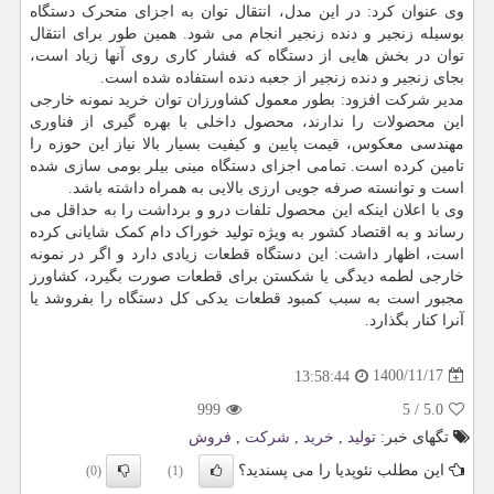
وی عنوان کرد: در این مدل، انتقال توان به اجزای متحرک دستگاه
بوسیله زنجیر و دنده زنجیر انجام می شود. همین طور برای انتقال
توان در بخش هایی از دستگاه که فشار کاری روی آنها زیاد است،
بجای زنجیر و دنده زنجیر از جعبه دنده استفاده شده است.
مدیر شرکت افزود: بطور معمول کشاورزان توان خرید نمونه خارجی
این محصولات را ندارند، محصول داخلی با بهره گیری از فناوری
مهندسی معکوس، قیمت پایین و کیفیت بسیار بالا نیاز این حوزه را
تامین کرده است. تمامی اجزای دستگاه مینی بیلر بومی سازی شده
است و توانسته صرفه جویی ارزی بالایی به همراه داشته باشد.
وی با اعلان اینکه این محصول تلفات درو و برداشت را به حداقل می
رساند و به اقتصاد کشور به ویژه تولید خوراک دام کمک شایانی کرده
است، اظهار داشت: این دستگاه قطعات زیادی دارد و اگر در نمونه
خارجی لطمه دیدگی یا شکستن برای قطعات صورت بگیرد، کشاورز
مجبور است به سبب کمبود قطعات یدکی کل دستگاه را بفروشد یا
آنرا کنار بگذارد.
1400/11/17
13:58:44
999
5
/
5.0
تگهای خبر:
تولید
,
خرید
,
شركت
,
فروش
این مطلب نئوپدیا را می پسندید؟
(0)
(1)