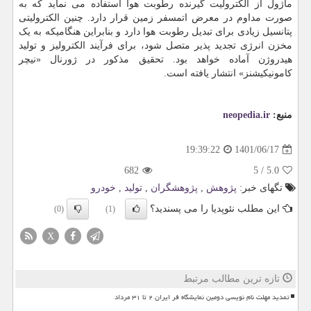
ماژول از الکترولیت گیرنده رطوبت هوا استفاده می نماید که به
صورت مداوم در معرض اتمسفر زمین قرار دارد. چنین الکترولیتی
پتانسیل زیادی برای تبدیل رطوبت هوا دارد و بنابراین هنگامیکه به یک
مخزن انرژی تجدید پذیر متصل شود، برای فرآیند الکترولیز و تولید
هیدروژن آماده خواهد بود. تحقیق مذکور در ژورنال «نیچر
کامونیکیشنز» انتشار یافته است.
منبع:
neopedia.ir
1401/06/17
19:39:22
682
5
/
5.0
تگهای خبر:
پژوهش
,
پژوهشگران
,
تولید
,
خودرو
این مطلب نئوپدیا را می پسندید؟
(0)
(1)
X
تازه ترین مطالب مرتبط
تمدید مهلت نام نویسی دومین نمایشگاه فر ایران ۲ تا ۳۱ مرداد