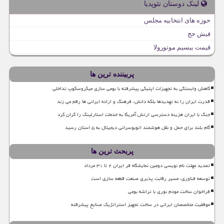
لینک دوستان نئوپدیا
حوزه های انتخابیه مجلس
فیش حج
قیمت بیسیم موتورولا
پربیننده ترین ها
کاهش وابستگی به تجهیزات اپتیکی پیشرفته با بومی سازی میکروسکوپ تداخلی
قدرت ایران را نه تهدیدها بلکه دانش، فرهنگ و اراده ایرانی ها رقم می زند
جنگ با ایران هزینه دسترسی ارتش آمریکا به خدمات استارلینک را گران کرد
گام بلند برای حمل و نقل هوشمند اتوبوسرانی دیجیتال به ۵ استان رسید
پربحث ترین ها
تمدید مهلت نام نویسی دومین نمایشگاه فر ایران ۲ تا ۳۱ مرداد
توسعه فناوری، مسیر رقابت پذیری صنعت قطعه سازی است
فراخوان ساخت مودم نوری با تراشه بومی
موفقیت متخصصان ایرانی در ساخت تجهیز استراتژیک صنایع پیشرفته