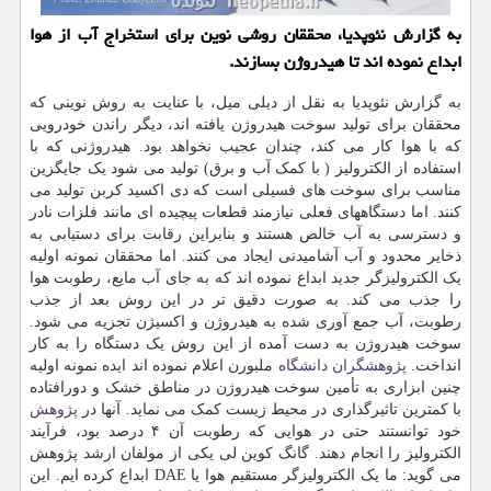
به گزارش نئوپدیا، محققان روشی نوین برای استخراج آب از هوا
ابداع نموده اند تا هیدروژن بسازند.
به گزارش نئوپدیا به نقل از دیلی میل، با عنایت به روش نوینی که
محققان برای تولید سوخت هیدروژن یافته اند، دیگر راندن خودرویی
که با هوا کار می کند، چندان عجیب نخواهد بود. هیدروژنی که با
استفاده از الکترولیز ( با کمک آب و برق) تولید می شود یک جایگزین
مناسب برای سوخت های فسیلی است که دی اکسید کربن تولید می
کنند. اما دستگاههای فعلی نیازمند قطعات پیچیده ای مانند فلزات نادر
و دسترسی به آب خالص هستند و بنابراین رقابت برای دستیابی به
ذخایر محدود و آب آشامیدنی ایجاد می کنند. اما محققان نمونه اولیه
یک الکترولیزگر جدید ابداع نموده اند که به جای آب مایع، رطوبت هوا
را جذب می کند. به صورت دقیق تر در این روش بعد از جذب
رطوبت، آب جمع آوری شده به هیدروژن و اکسیژن تجزیه می شود.
سوخت هیدروژن به دست آمده از این روش یک دستگاه را به کار
انداخت.
پژوهشگران
دانشگاه
ملبورن اعلام نموده اند ایده نمونه اولیه
چنین ابزاری به تأمین سوخت هیدروژن در مناطق خشک و دورافتاده
با کمترین تاثیرگذاری در محیط زیست کمک می نماید. آنها در
پژوهش
خود توانستند حتی در هوایی که رطوبت آن ۴ درصد بود، فرآیند
الکترولیز را انجام دهند. گانگ کوین لی یکی از مولفان ارشد پژوهش
می گوید: ما یک الکترولیزگر مستقیم هوا یا DAE ابداع کرده ایم. این