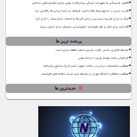
کاهش وابستگی به تجهیزات اپتیکی پیشرفته با بومی سازی میکروسکوپ تداخلی
قدرت ایران را نه تهدیدها بلکه دانش، فرهنگ و اراده ایرانی ها رقم می زند
جنگ با ایران هزینه دسترسی ارتش آمریکا به خدمات استارلینک را گران کرد
گام بلند برای حمل و نقل هوشمند اتوبوسرانی دیجیتال به ۵ استان رسید
پربحث ترین ها
توسعه فناوری، مسیر رقابت پذیری صنعت قطعه سازی است
فراخوان ساخت مودم نوری با تراشه بومی
موفقیت متخصصان ایرانی در ساخت تجهیز استراتژیک صنایع پیشرفته
موفقیت محققان دانشگاه تهران درتوسعه نسل جدید سامانه های هوشمند
جدیدترین ها