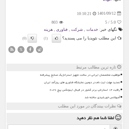
1401/09/12
10:10:21
803
5
/
5.0
تگهای خبر:
خدمات
,
شركت
,
فناوری
,
هزینه
این مطلب نئوپدیا را می پسندید؟
(0)
(1)
X
تازه ترین مطالب مرتبط
موفقیت متخصصان ایرانی در ساخت تجهیز استراتژیک صنایع پیشرفته
تمدید مهلت ثبت نام در دومین نمایشگاه فناوری های روزآمد ایران
رقابت ۱۴ استارتاپ برتر کشور در فینال اینوتکس پیچ ۲۰۲۶
آمبولانس خورشیدی ساخته شد
نظرات بینندگان در مورد این مطلب
لطفا شما هم
نظر دهید