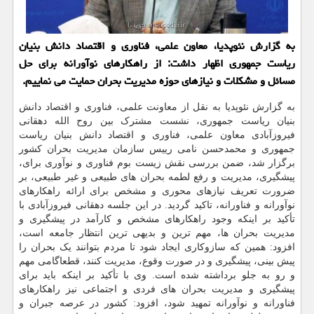
به گزارش نئوپدیا، معاون علمی، فناوری و اقتصاد دانش بنیان
ریاست جمهوری اظهار داشت: از راهکارهای نوآورانه برای حل
مسائل و مشکلات و نیازهای حوزه مدیریت بحران حمایت می نماییم.
به گزارش نئوپدیا به نقل از معاونت علمی، فناوری و اقتصاد دانش
بنیان ریاست جمهوری، نشست مشترک بین روح الله دهقانی
فیروزآبادی معاون علمی، فناوری و اقتصاد دانش بنیان ریاست
جمهوری و محمدحسن نامی رییس سازمان مدیریت بحران کشور
برگزار شد، ضمن بررسی نقش زیست بوم فناوری و نوآوری برای،
پیشگیری، مدیریت و رفع لطمه بحران های طبیعی و غیر طبیعی، بر
ضرورت تعریف نیازهای محوری و مشخص برای ارائه راهکارهای
نوآورانه و فناورانه، تاکید گردید. در این جلسه دهقانی فیروزآبادی با
تأکید بر اینکه وجود راهکارهای مشخص و کارآمد در پیشگیری و
مدیریت بحران ها، مهم ترین و بدیهی ترین انتظار جامعه است،
افزود: همین که سازوکاری ایجاد شود تا مردم بتوانند یک بحران را
پیش بینی، پیشگیری و در صورت وقوع، مدیریت کنند، قطعاگامی مهم
و رو به جلو برداشته شده است. وی با تأکید بر اینکه باید برای
پیشگیری و مدیریت بحران های فردی و اجتماعی نیز راهکارهای
فناورانه و نوآورانه تمهید شود، افزود: کشور در عرصه جبران و