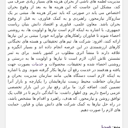
مدیریت لطمه های ناشی از بحران هزینه های بسیار زیادی صرف می
کند، مشکل این جاست که این هزینه ها به بعد از وقوع بحران
اختصاص می یابد در صورتی که باید تمرکز هزینه ها، مبتنی بر یک
سازوکار نیازمحور، راهبردی و به کمک فناوری، به قبل از وقوع
بحران باشد. معاون علمی، فناوری و اقتصاد دانش بنیان ریاست
جمهوری، با اشاره به اینکه لازم است نیازها و اولویت ها، به روشنی
احصاء شوند تا فناوران راهکارهای نوآورانه خودرا مبتنی بر این نیازها
ارائه کنند، افزود: شرکت ها، تیم های تحقیقاتی و هسته های نخبگانی
کارهای ارزشمندی در این عرصه انجام داده اند و بسیار انگیزه و
علاقه دارند تا منشأ اثری مطلوب در کشور باشند. برای به ثمر
نشستن تلاش آنان، لازم است تا نیازها و اولویت ها به درستی و
روشنی احصاء شده و تحقیقات، محصولات و
خدمات
بصورت جهت
یافته و هدفمند در خدمت رفع آن نیازها بکار گرفته شوند. وی با اشاره
به اینکه لازم است دستگاه هایی مانند سازمان مدیریت بحران و
سازمان حفاظت محیط زیست نیازهایشان را یکپارچه و بازار آنرا
تضمین کنند، اضافه کرد: ما برای رفع نیاز در این بازار تخصصی
عزمی راسخ داریم. وی اظهار داشت: ما آمادگی داریم تا در قالب یک
توافق روشن و نیازمحور، که هدف، راهبرد و اقدام ها مشخص باشد،
در راه حل نیازها به کمک شرکت های دانش بنیان و فناور، حمایت
های لازم را صورت دهیم.
منبع:
نئوپدیا